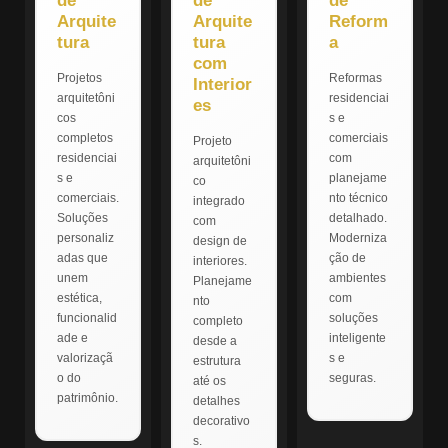
de
de
de
Arquite
Arquite
Reform
tura
tura
a
com
Projetos
Reformas
Interior
arquitetôni
residenciai
es
cos
s e
completos
comerciais
Projeto
residenciai
com
arquitetôni
s e
planejame
co
comerciais.
nto técnico
integrado
Soluções
detalhado.
com
personaliz
Moderniza
design de
adas que
ção de
interiores.
unem
ambientes
Planejame
estética,
com
nto
funcionalid
soluções
completo
ade e
inteligente
desde a
valorizaçã
s e
estrutura
o do
seguras.
até os
patrimônio.
detalhes
decorativo
s.