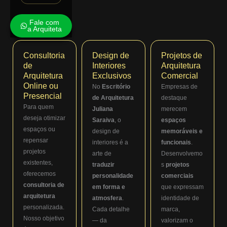
Fale com
a Arquiteta
Consultoria
Design de
Projetos de
de
Interiores
Arquitetura
Arquitetura
Exclusivos
Comercial
Online ou
No
Escritório
Empresas de
Presencial
de Arquitetura
destaque
Para quem
Juliana
merecem
deseja otimizar
Saraiva
, o
espaços
espaços ou
design de
memoráveis e
repensar
interiores é a
funcionais
.
projetos
arte de
Desenvolvemo
existentes,
traduzir
s
projetos
oferecemos
personalidade
comerciais
consultoria de
em forma e
que expressam
arquitetura
atmosfera
.
identidade de
personalizada.
Cada detalhe
marca,
Nosso objetivo
— da
valorizam o