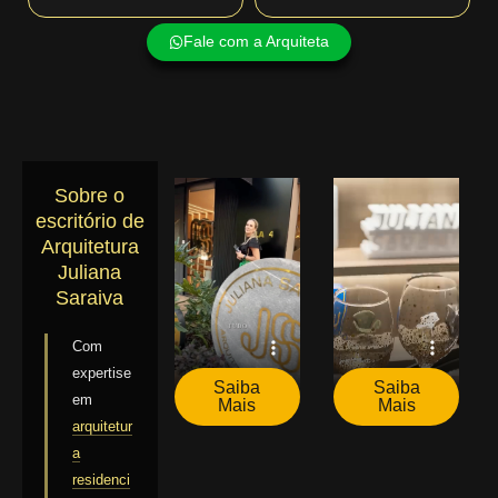
Fale com a Arquiteta
Sobre o
escritório de
Arquitetura
Juliana
Saraiva
Com
expertise
Saiba
Saiba
em
Mais
Mais
arquitetur
a
residenci