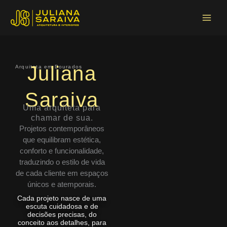
Ir
Main
para
Menu
o
conteúdo
Juliana
Arquiteta em Dourados
Saraiva
Uma arquiteta para
chamar de sua.
Projetos contemporâneos
que equilibram estética,
conforto e funcionalidade,
traduzindo o estilo de vida
de cada cliente em espaços
únicos e atemporais.
Cada projeto nasce de uma
escuta cuidadosa e de
decisões precisas, do
conceito aos detalhes, para