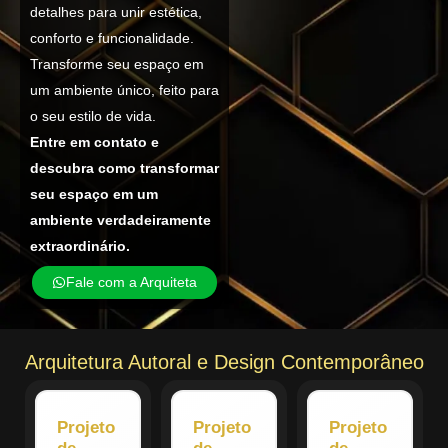
detalhes para unir estética,
conforto e funcionalidade.
Transforme seu espaço em
um ambiente único, feito para
o seu estilo de vida.
Entre em contato e
descubra como transformar
seu espaço em um
ambiente verdadeiramente
extraordinário.
Fale com a Arquiteta
Arquitetura Autoral e Design Contemporâneo
Projeto
Projeto
Projeto