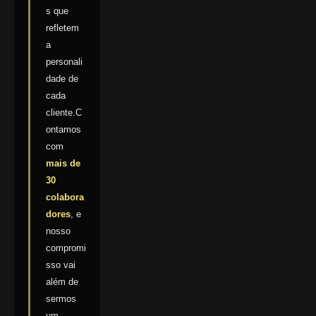
s que
refletem
a
personali
dade de
cada
cliente.C
ontamos
com
mais de
30
colabora
dores
, e
nosso
compromi
sso vai
além de
sermos
um