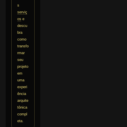
s
serviç
os
e
descu
bra
como
transfo
rmar
seu
projeto
em
uma
experi
ência
arquite
tônica
compl
eta.