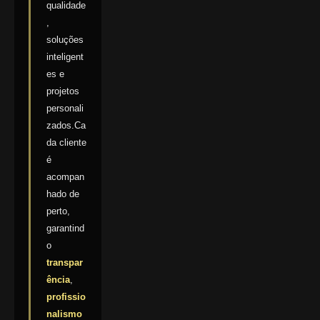
qualidade
,
soluções
inteligent
es e
projetos
personali
zados.Ca
da cliente
é
acompan
hado de
perto,
garantind
o
transpar
ência
,
profissio
nalismo