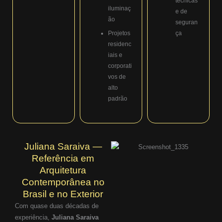
técnicas
iluminaç
e de
ão
seguran
Projetos
ça
residenc
iais e
corporati
vos de
alto
padrão
Juliana Saraiva —
Referência em
Arquitetura
Contemporânea no
Brasil e no Exterior
Com quase duas décadas de
experiência,
Juliana Saraiva