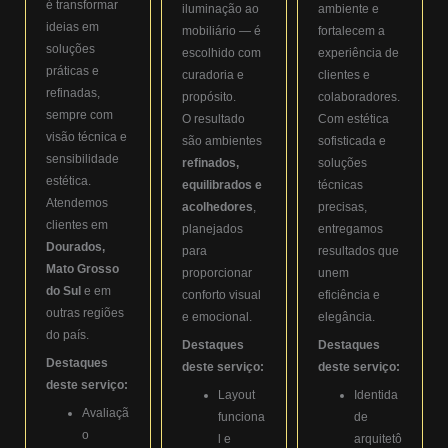
é transformar
iluminação ao
ambiente e
ideias em
mobiliário — é
fortalecem a
soluções
escolhido com
experiência de
práticas e
curadoria e
clientes e
refinadas,
propósito.
colaboradores.
sempre com
O resultado
Com estética
visão técnica e
são ambientes
sofisticada e
sensibilidade
refinados,
soluções
estética.
equilibrados e
técnicas
Atendemos
acolhedores
,
precisas,
clientes em
planejados
entregamos
Dourados,
para
resultados que
Mato Grosso
proporcionar
unem
do Sul
e em
conforto visual
eficiência e
outras regiões
e emocional.
elegância.
do país.
Destaques
Destaques
Destaques
deste serviço:
deste serviço:
deste serviço:
Layout
Identida
Avaliaçã
funciona
de
o
l e
arquitetô