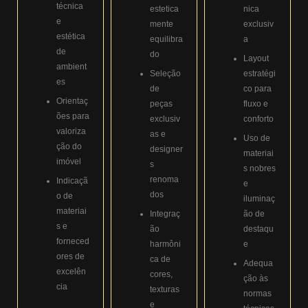
técnica
estetica
nica
e
mente
exclusiv
estética
equilibra
a
de
do
Layout
ambient
Seleção
estratégi
es
de
co para
Orientaç
peças
fluxo e
ões para
exclusiv
conforto
valoriza
as e
Uso de
ção do
designer
materiai
imóvel
s
s nobres
renoma
Indicaçã
e
dos
o de
iluminaç
materiai
Integraç
ão de
s e
ão
destaqu
forneced
harmôni
e
ores de
ca de
Adequa
excelên
cores,
ção às
cia
texturas
normas
e