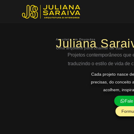
Ir
para
o
conteúdo
Juliana Sarai
Arquiteta em Dourados
Uma arquiteta para chamar de sua.
Projetos contemporâneos que eq
traduzindo o estilo de vida de
Cada projeto nasce d
precisas, do conceito 
acolhem, inspir
Fale
Formul