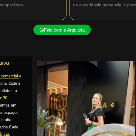
ntemporânea.
na experiência presencial é pos
Fale com a Arquiteta
aiva
a comercial
e
ionalidade e
refletem a
e 30
sermos um
mar espaços
e alta
izados.Cada
ência
,