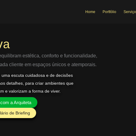
Home
Portfólio
Serviço
va
uilibram estética, conforto e funcionalidade,
 cada cliente em espaços únicos e atemporais.
e uma escuta cuidadosa e de decisões
aos detalhes, para criar ambientes que
am e valorizam a forma de viver.
 com a Arquiteta
ário de Briefing