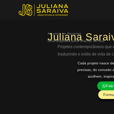
Ir
para
o
conteúdo
Juliana Sarai
Arquiteta em Dourados
Uma arquiteta para chamar de sua.
Projetos contemporâneos que eq
traduzindo o estilo de vida de
Cada projeto nasce d
precisas, do conceito 
acolhem, inspir
Fale
Formul