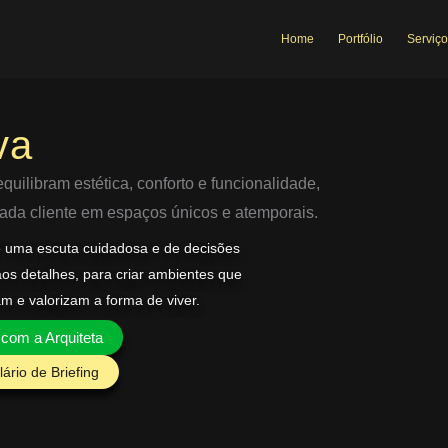
Home
Portfólio
Serviço
va
uilibram estética, conforto e funcionalidade,
 cada cliente em espaços únicos e atemporais.
e uma escuta cuidadosa e de decisões
aos detalhes, para criar ambientes que
am e valorizam a forma de viver.
 com a Arquiteta
ário de Briefing