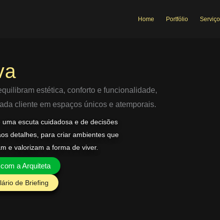
Home
Portfólio
Serviço
va
uilibram estética, conforto e funcionalidade,
 cada cliente em espaços únicos e atemporais.
e uma escuta cuidadosa e de decisões
aos detalhes, para criar ambientes que
am e valorizam a forma de viver.
 com a Arquiteta
ário de Briefing