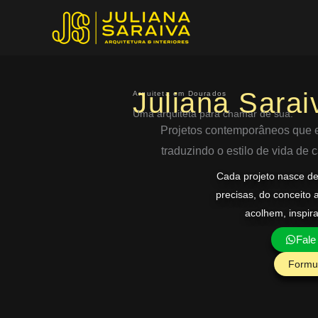
Ir
para
o
conteúdo
Juliana Sarai
Arquiteta em Dourados
Uma arquiteta para chamar de sua.
Projetos contemporâneos que eq
traduzindo o estilo de vida de
Cada projeto nasce d
precisas, do conceito 
acolhem, inspir
Fale
Formul