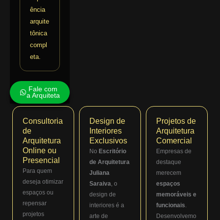
ência
arquite
tônica
compl
eta.
Fale com
a Arquiteta
Consultoria
Design de
Projetos de
de
Interiores
Arquitetura
Arquitetura
Exclusivos
Comercial
Online ou
No
Escritório
Empresas de
Presencial
de Arquitetura
destaque
Para quem
Juliana
merecem
deseja otimizar
Saraiva
, o
espaços
espaços ou
design de
memoráveis e
repensar
interiores é a
funcionais
.
projetos
arte de
Desenvolvemo