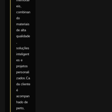
memoráv
eis,
combinan
do
materiais
de alta
qualidade
,
soluções
inteligent
es e
projetos
personali
zados.Ca
da cliente
é
acompan
hado de
perto,