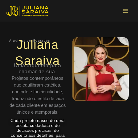
Ir
Main
para
Menu
o
conteúdo
Juliana
Arquiteta em Dourados
Saraiva
Uma arquiteta para
chamar de sua.
Projetos contemporâneos
que equilibram estética,
conforto e funcionalidade,
traduzindo o estilo de vida
de cada cliente em espaços
únicos e atemporais.
Cada projeto nasce de uma
escuta cuidadosa e de
decisões precisas, do
conceito aos detalhes, para