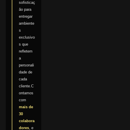
sofisticaç
ão para
entregar
ambiente
s
exclusivo
s que
refletem
a
personali
dade de
cada
cliente.C
ontamos
com
mais de
30
colabora
dores
, e