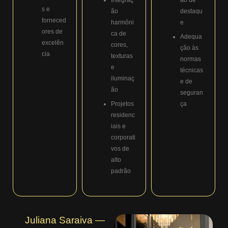
s e
ão
destaqu
forneced
harmôni
e
ores de
ca de
Adequa
excelên
cores,
ção às
cia
texturas
normas
e
técnicas
iluminaç
e de
ão
seguran
Projetos
ça
residenc
iais e
corporati
vos de
alto
padrão
Juliana Saraiva —