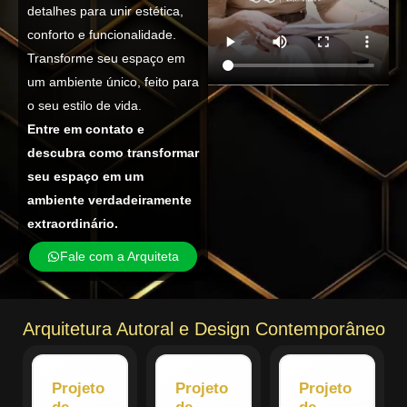
detalhes para unir estética,
conforto e funcionalidade.
Transforme seu espaço em
um ambiente único, feito para
o seu estilo de vida.
Entre em contato e
descubra como transformar
seu espaço em um
ambiente verdadeiramente
extraordinário.
Fale com a Arquiteta
Arquitetura Autoral e Design Contemporâneo
Projeto
Projeto
Projeto