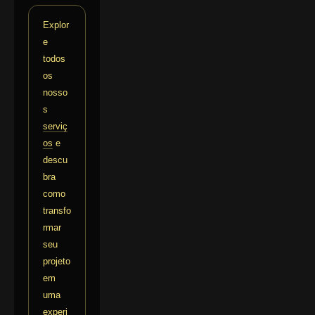
Explor
e
todos
os
nosso
s
serviç
os
e
descu
bra
como
transfo
rmar
seu
projeto
em
uma
experi