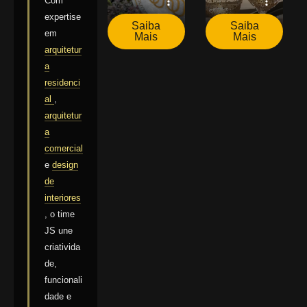
Com
expertise
Saiba
Saiba
em
Mais
Mais
arquitetur
a
residenci
al
,
arquitetur
a
comercial
e
design
de
interiores
, o time
JS une
criativida
de,
funcionali
dade e