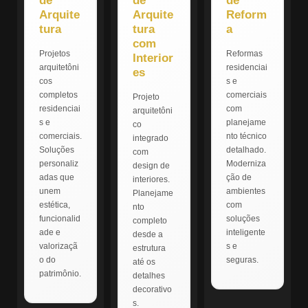
de
de
de
Arquite
Arquite
Reform
tura
tura
a
com
Projetos
Reformas
Interior
arquitetôni
residenciai
es
cos
s e
completos
comerciais
Projeto
residenciai
com
arquitetôni
s e
planejame
co
comerciais.
nto técnico
integrado
Soluções
detalhado.
com
personaliz
Moderniza
design de
adas que
ção de
interiores.
unem
ambientes
Planejame
estética,
com
nto
funcionalid
soluções
completo
ade e
inteligente
desde a
valorizaçã
s e
estrutura
o do
seguras.
até os
patrimônio.
detalhes
decorativo
s.