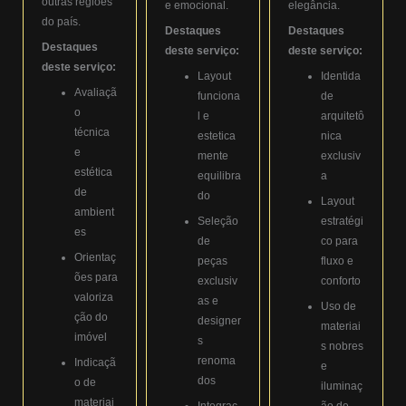
outras regiões
e emocional.
elegância.
do país.
Destaques
Destaques
Destaques
deste serviço:
deste serviço:
deste serviço:
Layout
Identida
Avaliaçã
funciona
de
o
l e
arquitetô
técnica
estetica
nica
e
mente
exclusiv
estética
equilibra
a
de
do
Layout
ambient
Seleção
estratégi
es
de
co para
Orientaç
peças
fluxo e
ões para
exclusiv
conforto
valoriza
as e
Uso de
ção do
designer
materiai
imóvel
s
s nobres
renoma
Indicaçã
e
dos
o de
iluminaç
materiai
Integraç
ão de