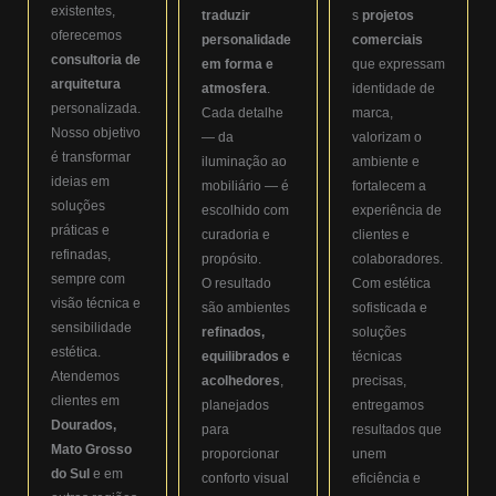
existentes,
traduzir
s
projetos
oferecemos
personalidade
comerciais
consultoria de
em forma e
que expressam
arquitetura
atmosfera
.
identidade de
personalizada.
Cada detalhe
marca,
Nosso objetivo
— da
valorizam o
é transformar
iluminação ao
ambiente e
ideias em
mobiliário — é
fortalecem a
soluções
escolhido com
experiência de
práticas e
curadoria e
clientes e
refinadas,
propósito.
colaboradores.
sempre com
O resultado
Com estética
visão técnica e
são ambientes
sofisticada e
sensibilidade
refinados,
soluções
estética.
equilibrados e
técnicas
Atendemos
acolhedores
,
precisas,
clientes em
planejados
entregamos
Dourados,
para
resultados que
Mato Grosso
proporcionar
unem
do Sul
e em
conforto visual
eficiência e