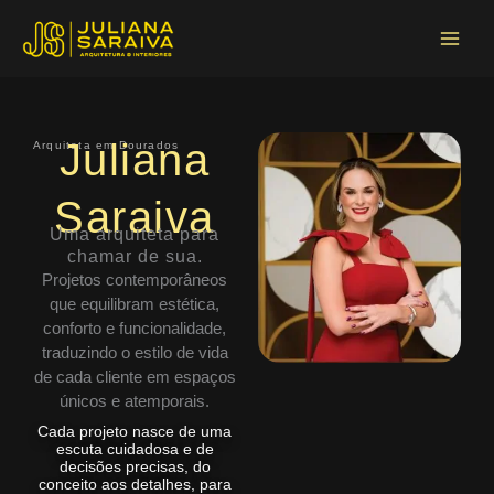
Ir
Main
para
Menu
o
conteúdo
Juliana
Arquiteta em Dourados
Saraiva
Uma arquiteta para
chamar de sua.
Projetos contemporâneos
que equilibram estética,
conforto e funcionalidade,
traduzindo o estilo de vida
de cada cliente em espaços
únicos e atemporais.
Cada projeto nasce de uma
escuta cuidadosa e de
decisões precisas, do
conceito aos detalhes, para