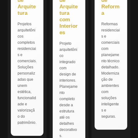
de
de
de
Arquite
Arquite
Reform
tura
tura
a
com
Projetos
Reformas
Interior
arquitetôni
residenciai
es
cos
s e
completos
comerciais
Projeto
residenciai
com
arquitetôni
s e
planejame
co
comerciais.
nto técnico
integrado
Soluções
detalhado.
com
personaliz
Moderniza
design de
adas que
ção de
interiores.
unem
ambientes
Planejame
estética,
com
nto
funcionalid
soluções
completo
ade e
inteligente
desde a
valorizaçã
s e
estrutura
o do
seguras.
até os
patrimônio.
detalhes
decorativo
s.