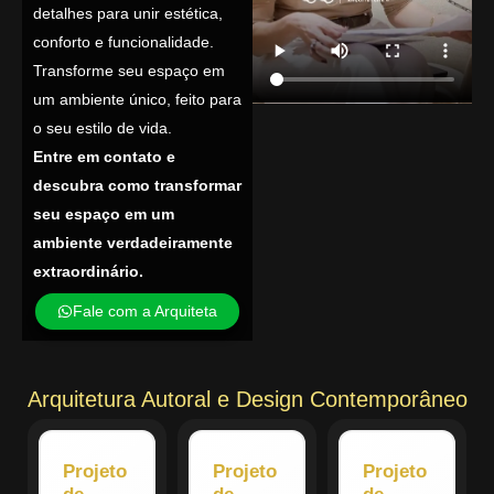
detalhes para unir estética,
conforto e funcionalidade.
Transforme seu espaço em
um ambiente único, feito para
o seu estilo de vida.
Entre em contato e
descubra como transformar
seu espaço em um
ambiente verdadeiramente
extraordinário.
Fale com a Arquiteta
Arquitetura Autoral e Design Contemporâneo
Projeto
Projeto
Projeto