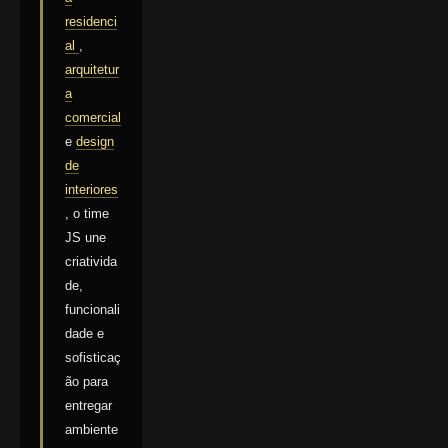
residenci
al
,
arquitetur
a
comercial
e
design
de
interiores
, o time
JS une
criativida
de,
funcionali
dade e
sofisticaç
ão para
entregar
ambiente