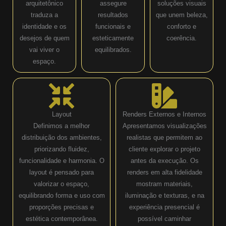
arquitetônico
assegure
soluções visuais
traduza a
resultados
que unem beleza,
identidade e os
funcionais e
conforto e
desejos de quem
esteticamente
coerência.
vai viver o
equilibrados.
espaço.
Layout
Renders Externos e Internos
Definimos a melhor
Apresentamos visualizações
distribuição dos ambientes,
realistas que permitem ao
priorizando fluidez,
cliente explorar o projeto
funcionalidade e harmonia. O
antes da execução. Os
layout é pensado para
renders em alta fidelidade
valorizar o espaço,
mostram materiais,
equilibrando forma e uso com
iluminação e texturas, e na
proporções precisas e
experiência presencial é
estética contemporânea.
possível caminhar