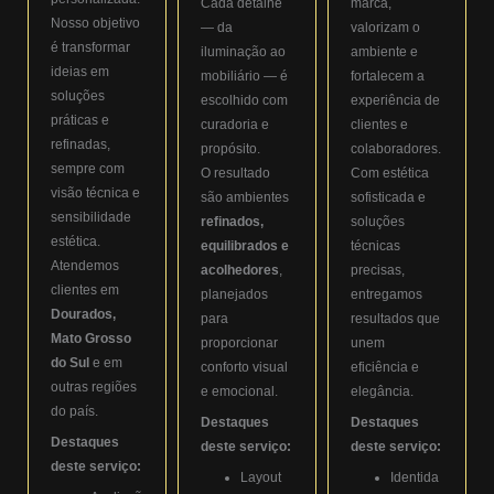
Cada detalhe
marca,
Nosso objetivo
— da
valorizam o
é transformar
iluminação ao
ambiente e
ideias em
mobiliário — é
fortalecem a
soluções
escolhido com
experiência de
práticas e
curadoria e
clientes e
refinadas,
propósito.
colaboradores.
sempre com
O resultado
Com estética
visão técnica e
são ambientes
sofisticada e
sensibilidade
refinados,
soluções
estética.
equilibrados e
técnicas
Atendemos
acolhedores
,
precisas,
clientes em
planejados
entregamos
Dourados,
para
resultados que
Mato Grosso
proporcionar
unem
do Sul
e em
conforto visual
eficiência e
outras regiões
e emocional.
elegância.
do país.
Destaques
Destaques
Destaques
deste serviço:
deste serviço:
deste serviço:
Layout
Identida