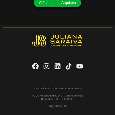
Fale com a Arquiteta
Juliana Saraiva – Arquitetura e Interiores
R. Dr. Nelson Araújo, 149 – Jardim América
Dourados – MS,
79800-000
(67) 3423-4119