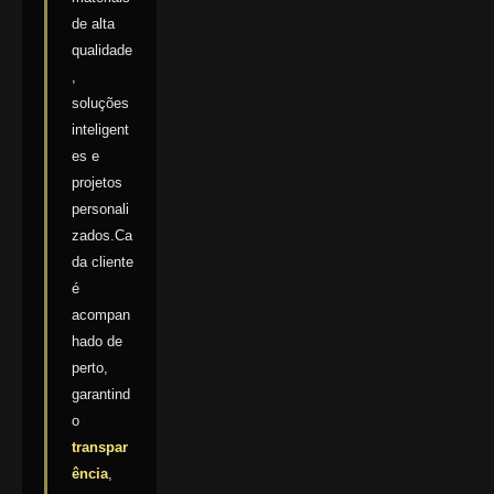
de alta
qualidade
,
soluções
inteligent
es e
projetos
personali
zados.Ca
da cliente
é
acompan
hado de
perto,
garantind
o
transpar
ência
,