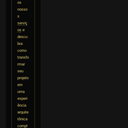
os
nosso
s
serviç
os
e
descu
bra
como
transfo
rmar
seu
projeto
em
uma
experi
ência
arquite
tônica
compl