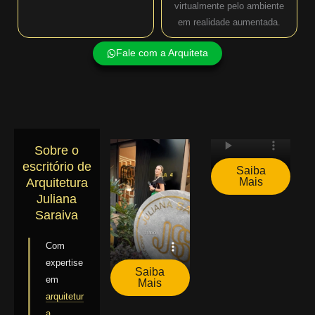
virtualmente pelo ambiente
em realidade aumentada.
Fale com a Arquiteta
Sobre o
escritório de
Saiba
Mais
Arquitetura
Juliana
Saraiva
Com
expertise
Saiba
em
Mais
arquitetur
a