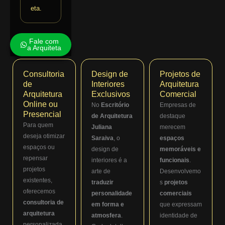
eta.
Fale com
a Arquiteta
Consultoria
Design de
Projetos de
de
Interiores
Arquitetura
Arquitetura
Exclusivos
Comercial
Online ou
No
Escritório
Empresas de
Presencial
de Arquitetura
destaque
Para quem
Juliana
merecem
deseja otimizar
Saraiva
, o
espaços
espaços ou
design de
memoráveis e
repensar
interiores é a
funcionais
.
projetos
arte de
Desenvolvemo
existentes,
traduzir
s
projetos
oferecemos
personalidade
comerciais
consultoria de
em forma e
que expressam
arquitetura
atmosfera
.
identidade de
personalizada.