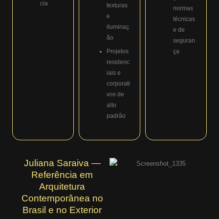
cia
texturas
normas
e
técnicas
iluminaç
e de
ão
seguran
Projetos
ça
residenc
iais e
corporati
vos de
alto
padrão
Juliana Saraiva —
Referência em
Arquitetura
Contemporânea no
Brasil e no Exterior