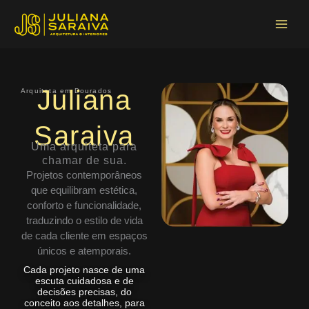
Ir
Main
para
Menu
o
conteúdo
Juliana
Arquiteta em Dourados
Saraiva
Uma arquiteta para
chamar de sua.
Projetos contemporâneos
que equilibram estética,
conforto e funcionalidade,
traduzindo o estilo de vida
de cada cliente em espaços
únicos e atemporais.
Cada projeto nasce de uma
escuta cuidadosa e de
decisões precisas, do
conceito aos detalhes, para