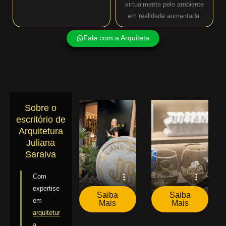
virtualmente pelo ambiente
em realidade aumentada.
Fale com a Arquiteta
Sobre o
escritório de
Arquitetura
Juliana
Saraiva
Com
expertise
Saiba
Saiba
em
Mais
Mais
arquitetur
a