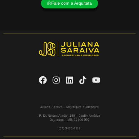
Fale com a Arquiteta
Juliana Saraiva – Arquitetura e Interiores
R. Dr. Nelson Araújo, 149 – Jardim América
Dourados – MS,
79800-000
(67) 3423-4119