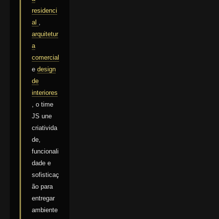
residenci
al
,
arquitetur
a
comercial
e
design
de
interiores
, o time
JS une
criativida
de,
funcionali
dade e
sofisticaç
ão para
entregar
ambiente