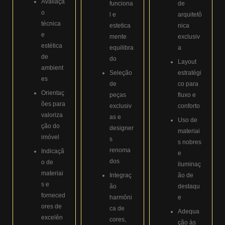
Avaliaçã
funciona
de
o
l e
arquitetô
técnica
estetica
nica
e
mente
exclusiv
estética
equilibra
a
de
do
Layout
ambient
Seleção
estratégi
es
de
co para
Orientaç
peças
fluxo e
ões para
exclusiv
conforto
valoriza
as e
Uso de
ção do
designer
materiai
imóvel
s
s nobres
renoma
Indicaçã
e
dos
o de
iluminaç
materiai
Integraç
ão de
s e
ão
destaqu
forneced
harmôni
e
ores de
ca de
Adequa
excelên
cores,
ção às