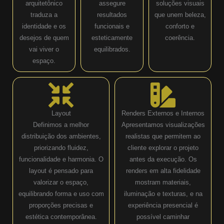
arquitetônico
assegure
soluções visuais
traduza a
resultados
que unem beleza,
identidade e os
funcionais e
conforto e
desejos de quem
esteticamente
coerência.
vai viver o
equilibrados.
espaço.
Layout
Renders Externos e Internos
Definimos a melhor
Apresentamos visualizações
distribuição dos ambientes,
realistas que permitem ao
priorizando fluidez,
cliente explorar o projeto
funcionalidade e harmonia. O
antes da execução. Os
layout é pensado para
renders em alta fidelidade
valorizar o espaço,
mostram materiais,
equilibrando forma e uso com
iluminação e texturas, e na
proporções precisas e
experiência presencial é
estética contemporânea.
possível caminhar