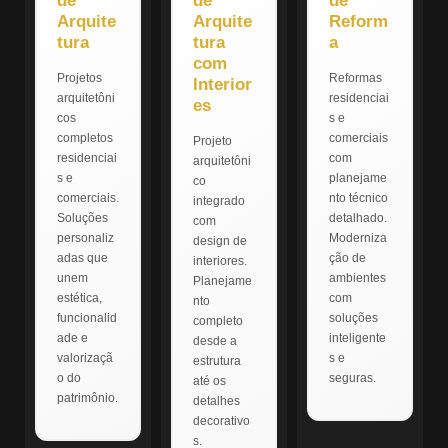
de
de
de
Arquite
Arquite
Reform
tura
tura
a
com
Projetos
Reformas
Interior
arquitetôni
residenciai
es
cos
s e
completos
comerciais
Projeto
residenciai
com
arquitetôni
s e
planejame
co
comerciais.
nto técnico
integrado
Soluções
detalhado.
com
personaliz
Moderniza
design de
adas que
ção de
interiores.
unem
ambientes
Planejame
estética,
com
nto
funcionalid
soluções
completo
ade e
inteligente
desde a
valorizaçã
s e
estrutura
o do
seguras.
até os
patrimônio.
detalhes
decorativo
s.