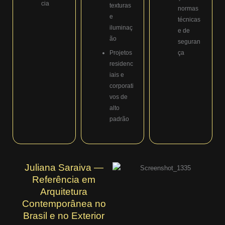
cia
texturas
normas
e
técnicas
iluminaç
e de
ão
seguran
Projetos
ça
residenc
iais e
corporati
vos de
alto
padrão
Juliana Saraiva —
Referência em
Arquitetura
Contemporânea no
Brasil e no Exterior