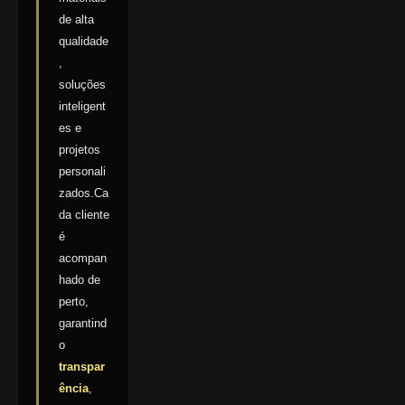
de alta
qualidade
,
soluções
inteligent
es e
projetos
personali
zados.Ca
da cliente
é
acompan
hado de
perto,
garantind
o
transpar
ência
,