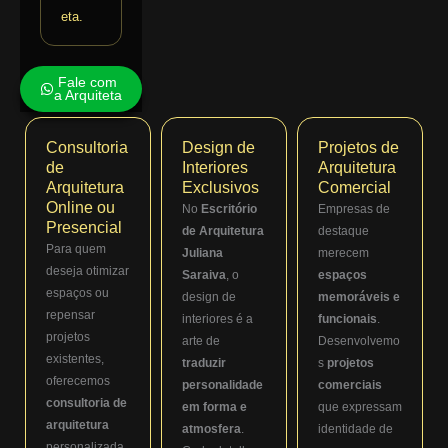
eta.
Fale com
a Arquiteta
Consultoria
Design de
Projetos de
de
Interiores
Arquitetura
Arquitetura
Exclusivos
Comercial
Online ou
No
Escritório
Empresas de
Presencial
de Arquitetura
destaque
Para quem
Juliana
merecem
deseja otimizar
Saraiva
, o
espaços
espaços ou
design de
memoráveis e
repensar
interiores é a
funcionais
.
projetos
arte de
Desenvolvemo
existentes,
traduzir
s
projetos
oferecemos
personalidade
comerciais
consultoria de
em forma e
que expressam
arquitetura
atmosfera
.
identidade de
personalizada.