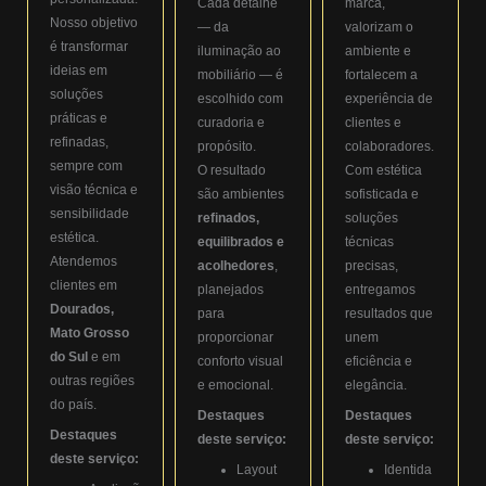
Cada detalhe
marca,
Nosso objetivo
— da
valorizam o
é transformar
iluminação ao
ambiente e
ideias em
mobiliário — é
fortalecem a
soluções
escolhido com
experiência de
práticas e
curadoria e
clientes e
refinadas,
propósito.
colaboradores.
sempre com
O resultado
Com estética
visão técnica e
são ambientes
sofisticada e
sensibilidade
refinados,
soluções
estética.
equilibrados e
técnicas
Atendemos
acolhedores
,
precisas,
clientes em
planejados
entregamos
Dourados,
para
resultados que
Mato Grosso
proporcionar
unem
do Sul
e em
conforto visual
eficiência e
outras regiões
e emocional.
elegância.
do país.
Destaques
Destaques
Destaques
deste serviço:
deste serviço:
deste serviço:
Layout
Identida