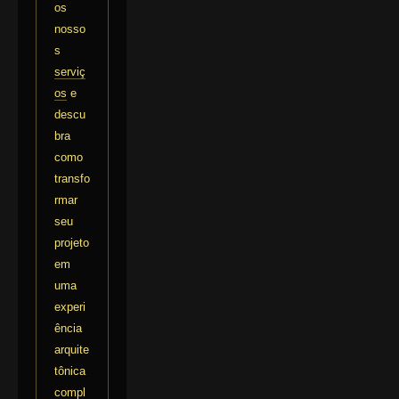
os
nosso
s
serviç
os
e
descu
bra
como
transfo
rmar
seu
projeto
em
uma
experi
ência
arquite
tônica
compl