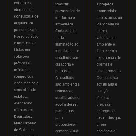
existentes,
traduzir
s
projetos
oferecemos
personalidade
comerciais
consultoria de
em forma e
que expressam
arquitetura
atmosfera
.
identidade de
personalizada.
Cada detalhe
marca,
Nosso objetivo
— da
valorizam o
é transformar
iluminação ao
ambiente e
ideias em
mobiliário — é
fortalecem a
soluções
escolhido com
experiência de
práticas e
curadoria e
clientes e
refinadas,
propósito.
colaboradores.
sempre com
O resultado
Com estética
visão técnica e
são ambientes
sofisticada e
sensibilidade
refinados,
soluções
estética.
equilibrados e
técnicas
Atendemos
acolhedores
,
precisas,
clientes em
planejados
entregamos
Dourados,
para
resultados que
Mato Grosso
proporcionar
unem
do Sul
e em
conforto visual
eficiência e