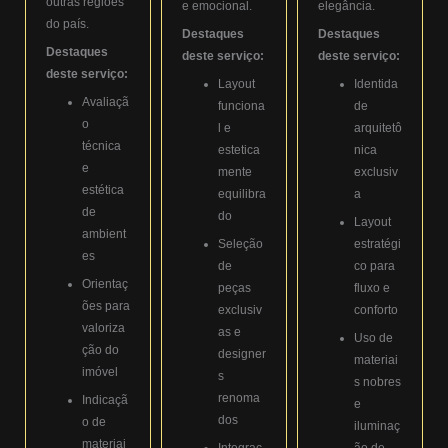
outras regiões
e emocional.
elegância.
do país.
Destaques
Destaques
Destaques
deste serviço:
deste serviço:
deste serviço:
Layout
Identida
Avaliaçã
funciona
de
o
l e
arquitetô
técnica
estetica
nica
e
mente
exclusiv
estética
equilibra
a
de
do
Layout
ambient
Seleção
estratégi
es
de
co para
Orientaç
peças
fluxo e
ões para
exclusiv
conforto
valoriza
as e
Uso de
ção do
designer
materiai
imóvel
s
s nobres
renoma
Indicaçã
e
dos
o de
iluminaç
materiai
Integraç
ão de