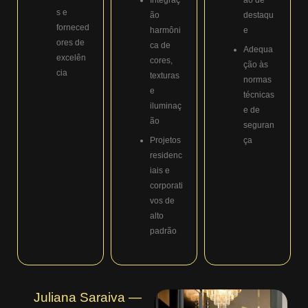
s e
ão
destaqu
forneced
harmôni
e
ores de
ca de
Adequa
excelên
cores,
ção às
cia
texturas
normas
e
técnicas
iluminaç
e de
ão
seguran
Projetos
ça
residenc
iais e
corporati
vos de
alto
padrão
Juliana Saraiva —