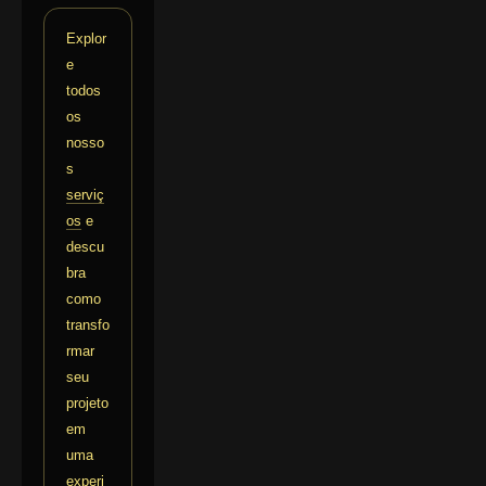
Explor
e
todos
os
nosso
s
serviç
os
e
descu
bra
como
transfo
rmar
seu
projeto
em
uma
experi