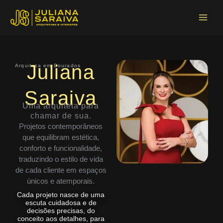
Ir
Main
para
Menu
o
conteúdo
Juliana
Arquiteta em Dourados
Saraiva
Uma arquiteta para
chamar de sua.
Projetos contemporâneos
que equilibram estética,
conforto e funcionalidade,
traduzindo o estilo de vida
de cada cliente em espaços
únicos e atemporais.
Cada projeto nasce de uma
escuta cuidadosa e de
decisões precisas, do
conceito aos detalhes, para