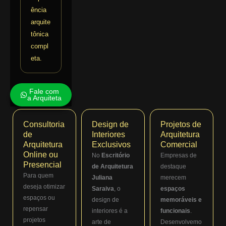
ência
arquite
tônica
compl
eta.
Fale com
a Arquiteta
Consultoria
Design de
Projetos de
de
Interiores
Arquitetura
Arquitetura
Exclusivos
Comercial
Online ou
No
Escritório
Empresas de
Presencial
de Arquitetura
destaque
Para quem
Juliana
merecem
deseja otimizar
Saraiva
, o
espaços
espaços ou
design de
memoráveis e
repensar
interiores é a
funcionais
.
projetos
arte de
Desenvolvemo