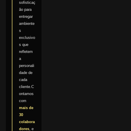
sofisticaç
ão para
entregar
ambiente
s
exclusivo
s que
refletem
a
personali
dade de
cada
cliente.C
ontamos
com
mais de
30
colabora
dores
, e