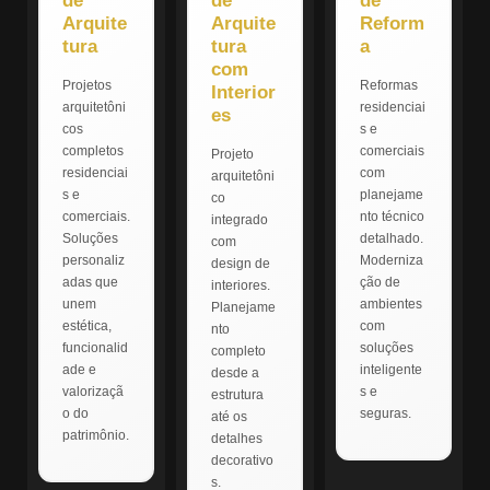
de
de
de
Arquite
Arquite
Reform
tura
tura
a
com
Projetos
Reformas
Interior
arquitetôni
residenciai
es
cos
s e
completos
comerciais
Projeto
residenciai
com
arquitetôni
s e
planejame
co
comerciais.
nto técnico
integrado
Soluções
detalhado.
com
personaliz
Moderniza
design de
adas que
ção de
interiores.
unem
ambientes
Planejame
estética,
com
nto
funcionalid
soluções
completo
ade e
inteligente
desde a
valorizaçã
s e
estrutura
o do
seguras.
até os
patrimônio.
detalhes
decorativo
s.