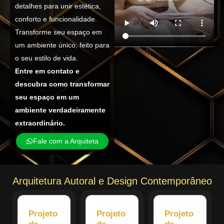
detalhes para unir estética,
conforto e funcionalidade.
Transforme seu espaço em
um ambiente único, feito para
o seu estilo de vida.
Entre em contato e
descubra como transformar
seu espaço em um
ambiente verdadeiramente
extraordinário.
Fale com a Arquiteta
Arquitetura Autoral e Design Contemporâneo
Projeto
Projeto
Projeto