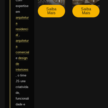
Com
expertise
Saiba
Saiba
em
Mais
Mais
arquitetur
a
residenci
al
,
arquitetur
a
comercial
e
design
de
interiores
, o time
JS une
criativida
de,
funcionali
dade e