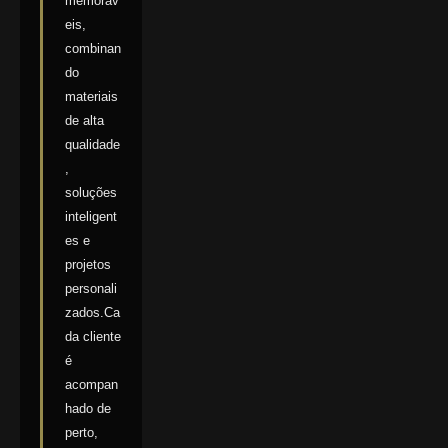
memoráv
eis,
combinan
do
materiais
de alta
qualidade
,
soluções
inteligent
es e
projetos
personali
zados.Ca
da cliente
é
acompan
hado de
perto,