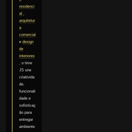
residenci
al
,
arquitetur
a
comercial
e
design
de
interiores
, o time
JS une
criativida
de,
funcionali
dade e
sofisticaç
ão para
entregar
ambiente