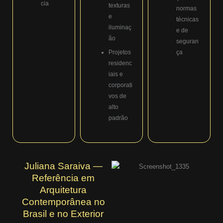
cia
texturas
normas
e
técnicas
iluminaç
e de
ão
seguran
Projetos
ça
residenc
iais e
corporati
vos de
alto
padrão
Juliana Saraiva —
Referência em
Arquitetura
Contemporânea no
Brasil e no Exterior