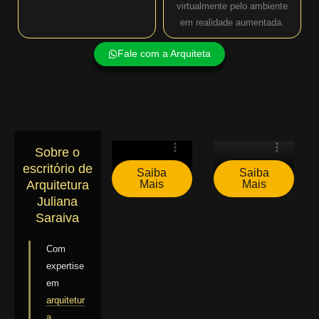
virtualmente pelo ambiente
em realidade aumentada.
Fale com a Arquiteta
Sobre o
escritório de
Saiba
Saiba
Mais
Mais
Arquitetura
Juliana
Saraiva
Com
expertise
em
arquitetur
a