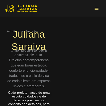
Ir
Main
para
Menu
o
conteúdo
Juliana
Arquiteta em Dourados
Saraiva
Uma arquiteta para
chamar de sua.
Projetos contemporâneos
que equilibram estética,
conforto e funcionalidade,
traduzindo o estilo de vida
de cada cliente em espaços
únicos e atemporais.
Cada projeto nasce de uma
escuta cuidadosa e de
decisões precisas, do
conceito aos detalhes, para