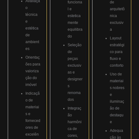
Avaliaçã
funciona
de
o
l e
arquitetô
técnica
estetica
nica
e
mente
exclusiv
estética
equilibra
a
de
do
Layout
ambient
Seleção
estratégi
es
de
co para
Orientaç
peças
fluxo e
ões para
exclusiv
conforto
valoriza
as e
Uso de
ção do
designer
materiai
imóvel
s
s nobres
renoma
Indicaçã
e
dos
o de
iluminaç
materiai
Integraç
ão de
s e
ão
destaqu
forneced
harmôni
e
ores de
ca de
Adequa
excelên
cores,
ção às