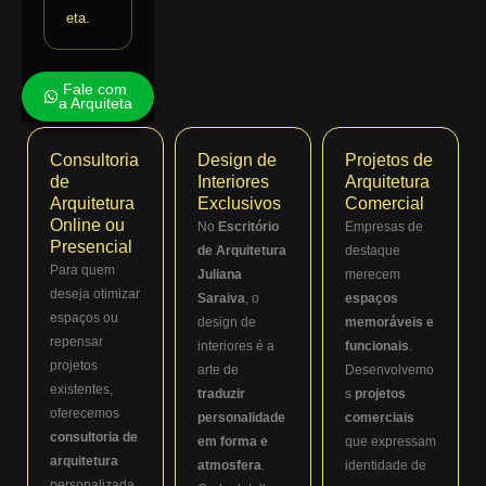
eta.
Fale com
a Arquiteta
Consultoria
Design de
Projetos de
de
Interiores
Arquitetura
Arquitetura
Exclusivos
Comercial
Online ou
No
Escritório
Empresas de
Presencial
de Arquitetura
destaque
Para quem
Juliana
merecem
deseja otimizar
Saraiva
, o
espaços
espaços ou
design de
memoráveis e
repensar
interiores é a
funcionais
.
projetos
arte de
Desenvolvemo
existentes,
traduzir
s
projetos
oferecemos
personalidade
comerciais
consultoria de
em forma e
que expressam
arquitetura
atmosfera
.
identidade de
personalizada.