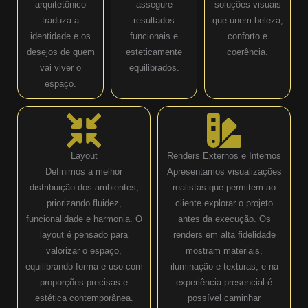
arquitetônico
assegure
soluções visuais
traduza a
resultados
que unem beleza,
identidade e os
funcionais e
conforto e
desejos de quem
esteticamente
coerência.
vai viver o
equilibrados.
espaço.
Layout
Renders Externos e Internos
Definimos a melhor
Apresentamos visualizações
distribuição dos ambientes,
realistas que permitem ao
priorizando fluidez,
cliente explorar o projeto
funcionalidade e harmonia. O
antes da execução. Os
layout é pensado para
renders em alta fidelidade
valorizar o espaço,
mostram materiais,
equilibrando forma e uso com
iluminação e texturas, e na
proporções precisas e
experiência presencial é
estética contemporânea.
possível caminhar