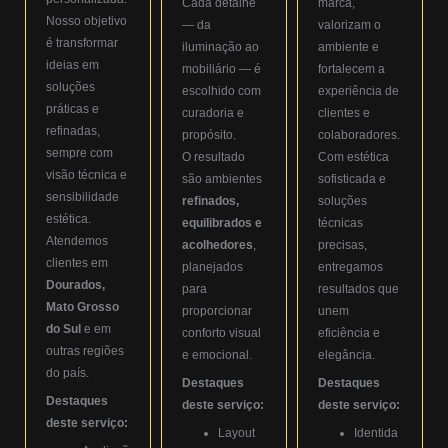
Cada detalhe
marca,
Nosso objetivo
— da
valorizam o
é transformar
iluminação ao
ambiente e
ideias em
mobiliário — é
fortalecem a
soluções
escolhido com
experiência de
práticas e
curadoria e
clientes e
refinadas,
propósito.
colaboradores.
sempre com
O resultado
Com estética
visão técnica e
são ambientes
sofisticada e
sensibilidade
refinados,
soluções
estética.
equilibrados e
técnicas
Atendemos
acolhedores
,
precisas,
clientes em
planejados
entregamos
Dourados,
para
resultados que
Mato Grosso
proporcionar
unem
do Sul
e em
conforto visual
eficiência e
outras regiões
e emocional.
elegância.
do país.
Destaques
Destaques
Destaques
deste serviço:
deste serviço:
deste serviço:
Layout
Identida