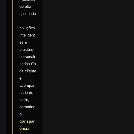
de alta
qualidade
,
soluções
inteligent
es e
projetos
personali
zados.Ca
da cliente
é
acompan
hado de
perto,
garantind
o
transpar
ência
,