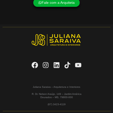
Fale com a Arquiteta
Juliana Saraiva – Arquitetura e Interiores
R. Dr. Nelson Araújo, 149 – Jardim América
Dourados – MS,
79800-000
(67) 3423-4119