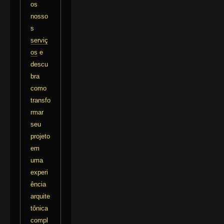
os
nosso
s
serviç
os
e
descu
bra
como
transfo
rmar
seu
projeto
em
uma
experi
ência
arquite
tônica
compl