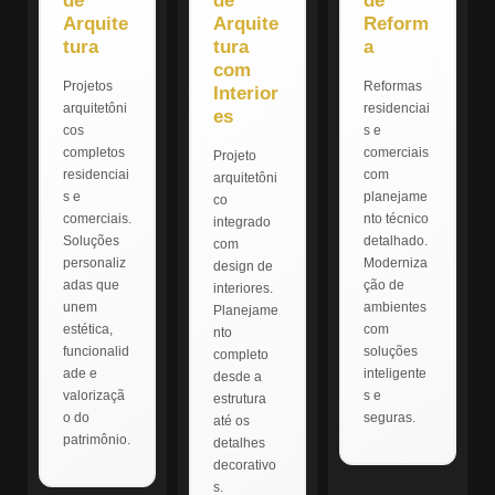
de
de
de
Arquite
Arquite
Reform
tura
tura
a
com
Projetos
Reformas
Interior
arquitetôni
residenciai
es
cos
s e
completos
comerciais
Projeto
residenciai
com
arquitetôni
s e
planejame
co
comerciais.
nto técnico
integrado
Soluções
detalhado.
com
personaliz
Moderniza
design de
adas que
ção de
interiores.
unem
ambientes
Planejame
estética,
com
nto
funcionalid
soluções
completo
ade e
inteligente
desde a
valorizaçã
s e
estrutura
o do
seguras.
até os
patrimônio.
detalhes
decorativo
s.