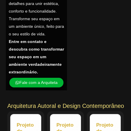
detalhes para unir estética,
conforto e funcionalidade.
Transforme seu espaço em
um ambiente único, feito para
o seu estilo de vida.
Entre em contato e
descubra como transformar
seu espaço em um
ambiente verdadeiramente
extraordinário.
Fale com a Arquiteta
Arquitetura Autoral e Design Contemporâneo
Projeto
Projeto
Projeto