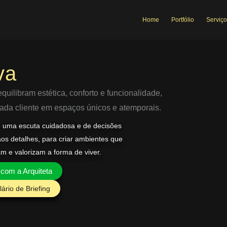
Home
Portfólio
Serviço
va
uilibram estética, conforto e funcionalidade,
 cada cliente em espaços únicos e atemporais.
e uma escuta cuidadosa e de decisões
aos detalhes, para criar ambientes que
am e valorizam a forma de viver.
 com a Arquiteta
ário de Briefing