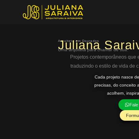
Ir
para
o
conteúdo
Juliana Sarai
Arquiteta em Dourados
Uma arquiteta para chamar de sua.
Projetos contemporâneos que eq
traduzindo o estilo de vida de
Cada projeto nasce d
precisas, do conceito 
acolhem, inspir
Fale
Formul