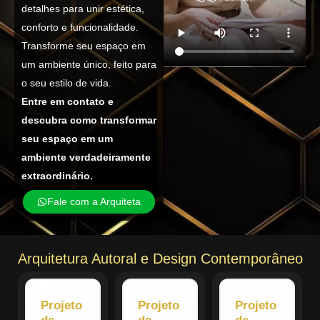
detalhes para unir estética,
conforto e funcionalidade.
Transforme seu espaço em
um ambiente único, feito para
o seu estilo de vida.
Entre em contato e
descubra como transformar
seu espaço em um
ambiente verdadeiramente
extraordinário.
Fale com a Arquiteta
Arquitetura Autoral e Design Contemporâneo
Projeto
Projeto
Projeto