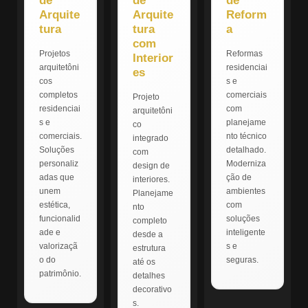
de
de
de
Arquite
Arquite
Reform
tura
tura
a
com
Projetos
Reformas
Interior
arquitetôni
residenciai
es
cos
s e
completos
comerciais
Projeto
residenciai
com
arquitetôni
s e
planejame
co
comerciais.
nto técnico
integrado
Soluções
detalhado.
com
personaliz
Moderniza
design de
adas que
ção de
interiores.
unem
ambientes
Planejame
estética,
com
nto
funcionalid
soluções
completo
ade e
inteligente
desde a
valorizaçã
s e
estrutura
o do
seguras.
até os
patrimônio.
detalhes
decorativo
s.