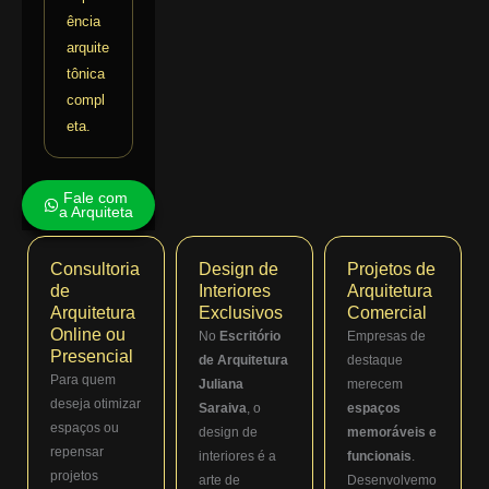
ência
arquite
tônica
compl
eta.
Fale com
a Arquiteta
Consultoria
Design de
Projetos de
de
Interiores
Arquitetura
Arquitetura
Exclusivos
Comercial
Online ou
No
Escritório
Empresas de
Presencial
de Arquitetura
destaque
Para quem
Juliana
merecem
deseja otimizar
Saraiva
, o
espaços
espaços ou
design de
memoráveis e
repensar
interiores é a
funcionais
.
projetos
arte de
Desenvolvemo