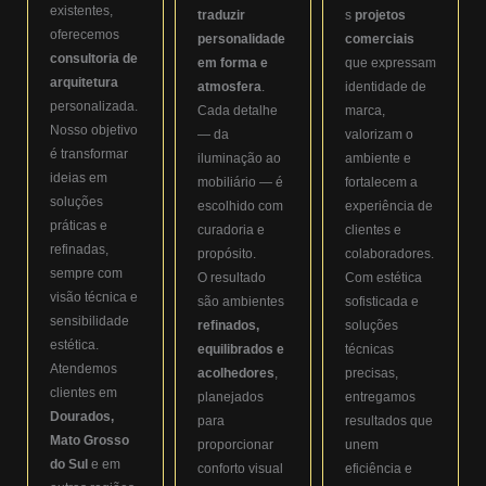
existentes,
traduzir
s
projetos
oferecemos
personalidade
comerciais
consultoria de
em forma e
que expressam
arquitetura
atmosfera
.
identidade de
personalizada.
Cada detalhe
marca,
Nosso objetivo
— da
valorizam o
é transformar
iluminação ao
ambiente e
ideias em
mobiliário — é
fortalecem a
soluções
escolhido com
experiência de
práticas e
curadoria e
clientes e
refinadas,
propósito.
colaboradores.
sempre com
O resultado
Com estética
visão técnica e
são ambientes
sofisticada e
sensibilidade
refinados,
soluções
estética.
equilibrados e
técnicas
Atendemos
acolhedores
,
precisas,
clientes em
planejados
entregamos
Dourados,
para
resultados que
Mato Grosso
proporcionar
unem
do Sul
e em
conforto visual
eficiência e