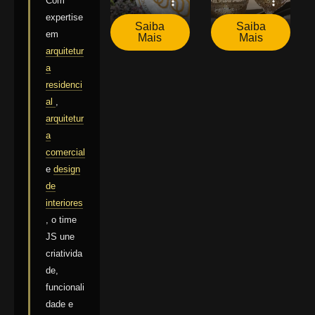
Com
expertise
Saiba
Saiba
em
Mais
Mais
arquitetur
a
residenci
al
,
arquitetur
a
comercial
e
design
de
interiores
, o time
JS une
criativida
de,
funcionali
dade e