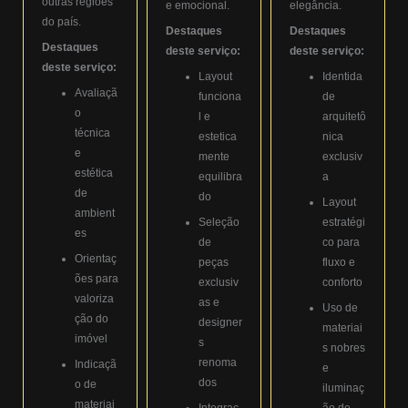
outras regiões
e emocional.
elegância.
do país.
Destaques
Destaques
Destaques
deste serviço:
deste serviço:
deste serviço:
Layout
Identida
Avaliaçã
funciona
de
o
l e
arquitetô
técnica
estetica
nica
e
mente
exclusiv
estética
equilibra
a
de
do
Layout
ambient
Seleção
estratégi
es
de
co para
Orientaç
peças
fluxo e
ões para
exclusiv
conforto
valoriza
as e
Uso de
ção do
designer
materiai
imóvel
s
s nobres
renoma
Indicaçã
e
dos
o de
iluminaç
materiai
Integraç
ão de