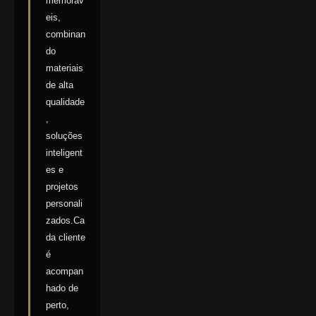
memoráv
eis,
combinan
do
materiais
de alta
qualidade
,
soluções
inteligent
es e
projetos
personali
zados.Ca
da cliente
é
acompan
hado de
perto,