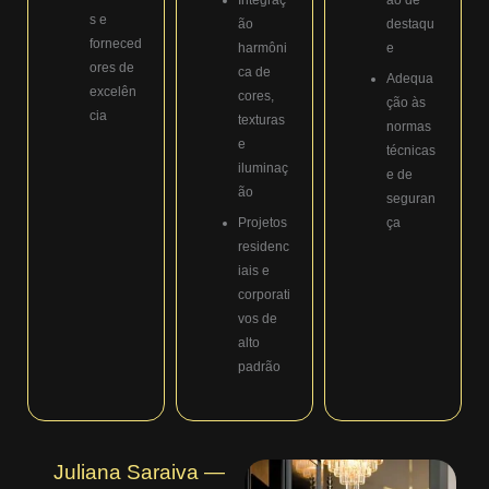
s e
ão
destaqu
forneced
harmôni
e
ores de
ca de
Adequa
excelên
cores,
ção às
cia
texturas
normas
e
técnicas
iluminaç
e de
ão
seguran
Projetos
ça
residenc
iais e
corporati
vos de
alto
padrão
Juliana Saraiva —