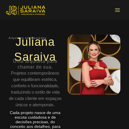
Ir
Main
para
Menu
o
conteúdo
Juliana
Arquiteta em Dourados
Saraiva
Uma arquiteta para
chamar de sua.
Projetos contemporâneos
que equilibram estética,
conforto e funcionalidade,
traduzindo o estilo de vida
de cada cliente em espaços
únicos e atemporais.
Cada projeto nasce de uma
escuta cuidadosa e de
decisões precisas, do
conceito aos detalhes, para