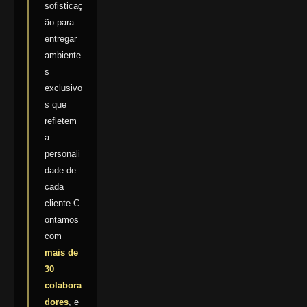
sofisticaç
ão para
entregar
ambiente
s
exclusivo
s que
refletem
a
personali
dade de
cada
cliente.C
ontamos
com
mais de
30
colabora
dores
, e