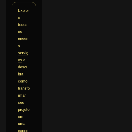
Explor
e
todos
os
nosso
s
serviç
os
e
descu
bra
como
transfo
rmar
seu
projeto
em
uma
experi