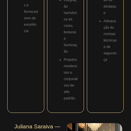
s e
ão
destaqu
forneced
harmôni
e
ores de
ca de
Adequa
excelên
cores,
ção às
cia
texturas
normas
e
técnicas
iluminaç
e de
ão
seguran
Projetos
ça
residenc
iais e
corporati
vos de
alto
padrão
Juliana Saraiva —