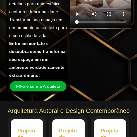
detalhes para unir estética,
conforto e funcionalidade.
Transforme seu espaço em
um ambiente único, feito para
o seu estilo de vida.
Entre em contato e
descubra como transformar
seu espaço em um
ambiente verdadeiramente
extraordinário.
Fale com a Arquiteta
Arquitetura Autoral e Design Contemporâneo
Projeto
Projeto
Projeto