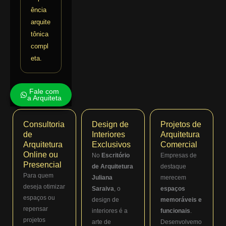
ência
arquite
tônica
compl
eta.
Fale com
a Arquiteta
Consultoria
Design de
Projetos de
de
Interiores
Arquitetura
Arquitetura
Exclusivos
Comercial
Online ou
No
Escritório
Empresas de
Presencial
de Arquitetura
destaque
Para quem
Juliana
merecem
deseja otimizar
Saraiva
, o
espaços
espaços ou
design de
memoráveis e
repensar
interiores é a
funcionais
.
projetos
arte de
Desenvolvemo