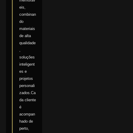
memoráv
eis,
combinan
do
materiais
de alta
qualidade
,
soluções
inteligent
es e
projetos
personali
zados.Ca
da cliente
é
acompan
hado de
perto,