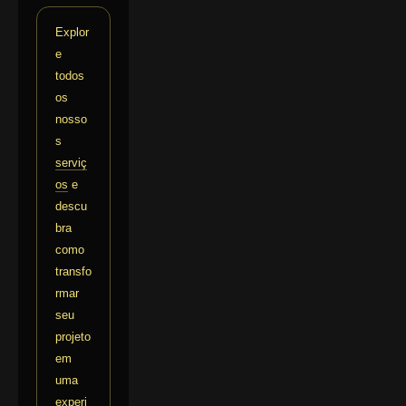
Explor
e
todos
os
nosso
s
serviç
os
e
descu
bra
como
transfo
rmar
seu
projeto
em
uma
experi