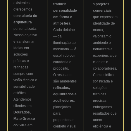
existentes,
traduzir
s
projetos
oferecemos
personalidade
comerciais
consultoria de
em forma e
que expressam
arquitetura
atmosfera
.
identidade de
personalizada.
Cada detalhe
marca,
Nosso objetivo
— da
valorizam o
é transformar
iluminação ao
ambiente e
ideias em
mobiliário — é
fortalecem a
soluções
escolhido com
experiência de
práticas e
curadoria e
clientes e
refinadas,
propósito.
colaboradores.
sempre com
O resultado
Com estética
visão técnica e
são ambientes
sofisticada e
sensibilidade
refinados,
soluções
estética.
equilibrados e
técnicas
Atendemos
acolhedores
,
precisas,
clientes em
planejados
entregamos
Dourados,
para
resultados que
Mato Grosso
proporcionar
unem
do Sul
e em
conforto visual
eficiência e