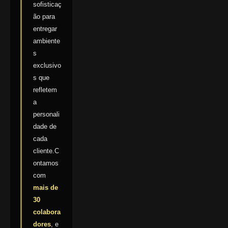
sofisticaç
ão para
entregar
ambiente
s
exclusivo
s que
refletem
a
personali
dade de
cada
cliente.C
ontamos
com
mais de
30
colabora
dores
, e