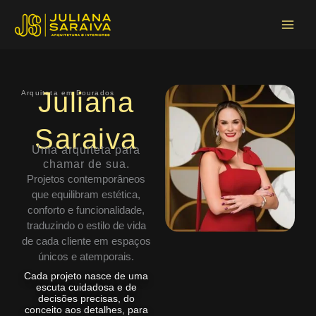
Ir
Main
para
Menu
o
conteúdo
Juliana
Arquiteta em Dourados
Saraiva
Uma arquiteta para
chamar de sua.
Projetos contemporâneos
que equilibram estética,
conforto e funcionalidade,
traduzindo o estilo de vida
de cada cliente em espaços
únicos e atemporais.
Cada projeto nasce de uma
escuta cuidadosa e de
decisões precisas, do
conceito aos detalhes, para