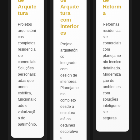
de
de
de
Arquite
Arquite
Reform
tura
tura
a
com
Projetos
Reformas
Interior
arquitetôni
residenciai
es
cos
s e
completos
comerciais
Projeto
residenciai
com
arquitetôni
s e
planejame
co
comerciais.
nto técnico
integrado
Soluções
detalhado.
com
personaliz
Moderniza
design de
adas que
ção de
interiores.
unem
ambientes
Planejame
estética,
com
nto
funcionalid
soluções
completo
ade e
inteligente
desde a
valorizaçã
s e
estrutura
o do
seguras.
até os
patrimônio.
detalhes
decorativo
s.