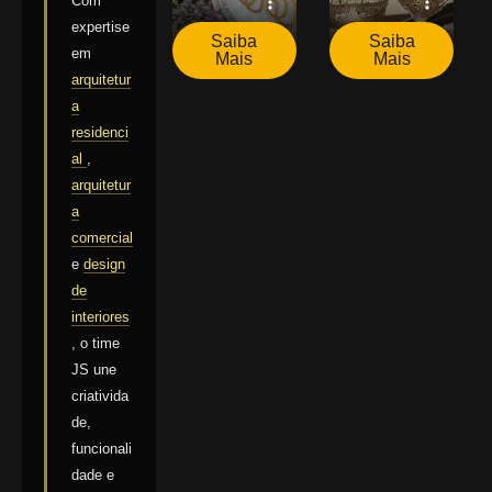
Com
expertise
Saiba
Saiba
em
Mais
Mais
arquitetur
a
residenci
al
,
arquitetur
a
comercial
e
design
de
interiores
, o time
JS une
criativida
de,
funcionali
dade e