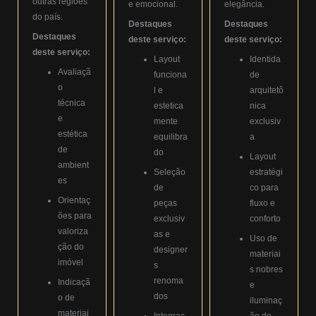
outras regiões
e emocional.
elegância.
do país.
Destaques
Destaques
Destaques
deste serviço:
deste serviço:
deste serviço:
Layout
Identida
Avaliaçã
funciona
de
o
l e
arquitetô
técnica
estetica
nica
e
mente
exclusiv
estética
equilibra
a
de
do
Layout
ambient
Seleção
estratégi
es
de
co para
Orientaç
peças
fluxo e
ões para
exclusiv
conforto
valoriza
as e
Uso de
ção do
designer
materiai
imóvel
s
s nobres
renoma
Indicaçã
e
dos
o de
iluminaç
materiai
Integraç
ão de