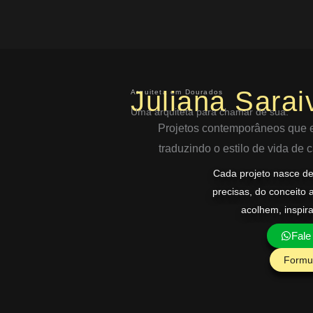
Ir
para
o
conteúdo
Juliana Sarai
Arquiteta em Dourados
Uma arquiteta para chamar de sua.
Projetos contemporâneos que eq
traduzindo o estilo de vida de
Cada projeto nasce d
precisas, do conceito 
acolhem, inspir
Fale
Formul