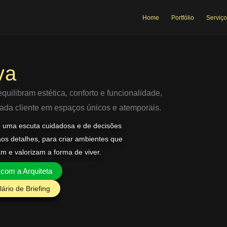
Home
Portfólio
Serviço
va
uilibram estética, conforto e funcionalidade,
 cada cliente em espaços únicos e atemporais.
e uma escuta cuidadosa e de decisões
aos detalhes, para criar ambientes que
am e valorizam a forma de viver.
 com a Arquiteta
ário de Briefing