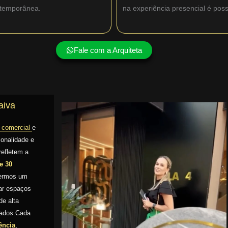
ntemporânea.
na experiência presencial é pos
Fale com a Arquiteta
aiva
a comercial
e
ionalidade e
refletem a
e 30
sermos um
mar espaços
e alta
izados.Cada
ência
,