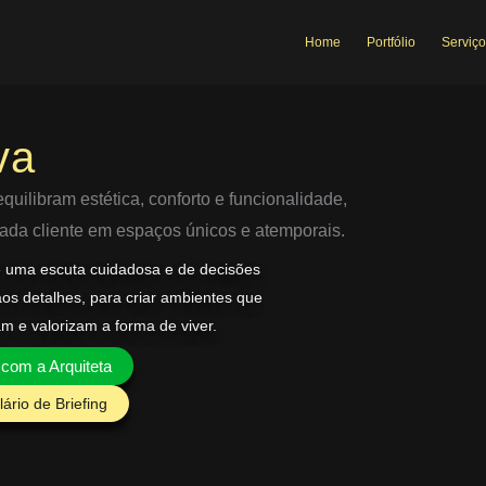
Home
Portfólio
Serviço
va
uilibram estética, conforto e funcionalidade,
 cada cliente em espaços únicos e atemporais.
e uma escuta cuidadosa e de decisões
aos detalhes, para criar ambientes que
am e valorizam a forma de viver.
 com a Arquiteta
ário de Briefing