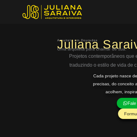
Ir
para
o
conteúdo
Juliana Sarai
Arquiteta em Dourados
Uma arquiteta para chamar de sua.
Projetos contemporâneos que eq
traduzindo o estilo de vida de
Cada projeto nasce d
precisas, do conceito 
acolhem, inspir
Fale
Formul