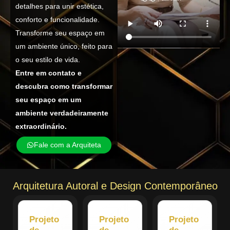
detalhes para unir estética,
conforto e funcionalidade.
Transforme seu espaço em
um ambiente único, feito para
o seu estilo de vida.
Entre em contato e
descubra como transformar
seu espaço em um
ambiente verdadeiramente
extraordinário.
Fale com a Arquiteta
Arquitetura Autoral e Design Contemporâneo
Projeto
Projeto
Projeto