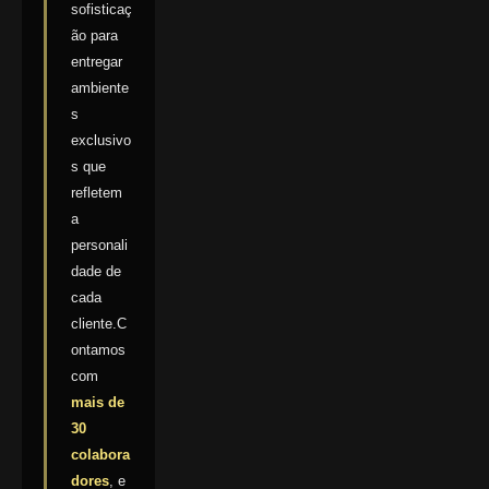
sofisticaç
ão para
entregar
ambiente
s
exclusivo
s que
refletem
a
personali
dade de
cada
cliente.C
ontamos
com
mais de
30
colabora
dores
, e