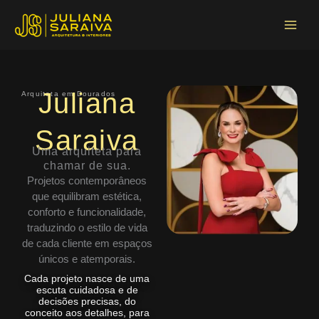
Ir
Main
para
Menu
o
conteúdo
Juliana
Arquiteta em Dourados
Saraiva
Uma arquiteta para
chamar de sua.
Projetos contemporâneos
que equilibram estética,
conforto e funcionalidade,
traduzindo o estilo de vida
de cada cliente em espaços
únicos e atemporais.
Cada projeto nasce de uma
escuta cuidadosa e de
decisões precisas, do
conceito aos detalhes, para