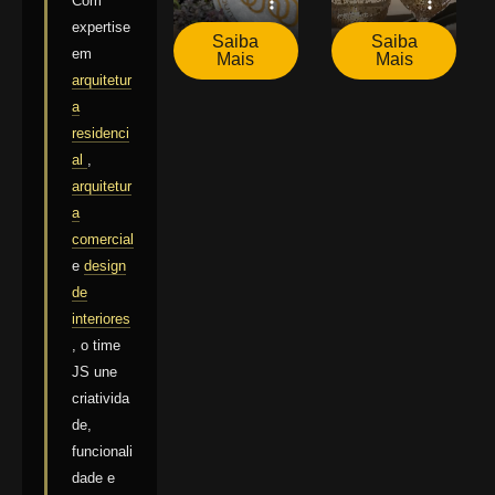
Com
expertise
Saiba
Saiba
em
Mais
Mais
arquitetur
a
residenci
al
,
arquitetur
a
comercial
e
design
de
interiores
, o time
JS une
criativida
de,
funcionali
dade e