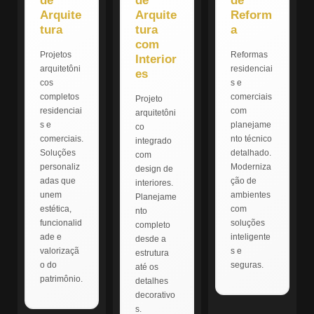
de
de
de
Arquite
Arquite
Reform
tura
tura
a
com
Projetos
Reformas
Interior
arquitetôni
residenciai
es
cos
s e
completos
comerciais
Projeto
residenciai
com
arquitetôni
s e
planejame
co
comerciais.
nto técnico
integrado
Soluções
detalhado.
com
personaliz
Moderniza
design de
adas que
ção de
interiores.
unem
ambientes
Planejame
estética,
com
nto
funcionalid
soluções
completo
ade e
inteligente
desde a
valorizaçã
s e
estrutura
o do
seguras.
até os
patrimônio.
detalhes
decorativo
s.