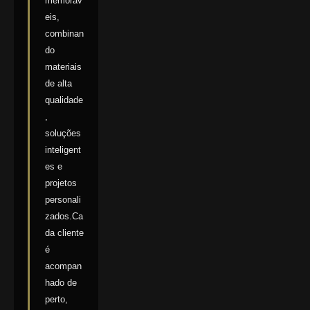
memoráv
eis,
combinan
do
materiais
de alta
qualidade
,
soluções
inteligent
es e
projetos
personali
zados.Ca
da cliente
é
acompan
hado de
perto,