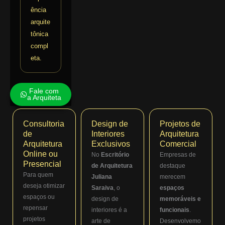
ência
arquite
tônica
compl
eta.
Fale com
a Arquiteta
Consultoria
Design de
Projetos de
de
Interiores
Arquitetura
Arquitetura
Exclusivos
Comercial
Online ou
No
Escritório
Empresas de
Presencial
de Arquitetura
destaque
Para quem
Juliana
merecem
deseja otimizar
Saraiva
, o
espaços
espaços ou
design de
memoráveis e
repensar
interiores é a
funcionais
.
projetos
arte de
Desenvolvemo