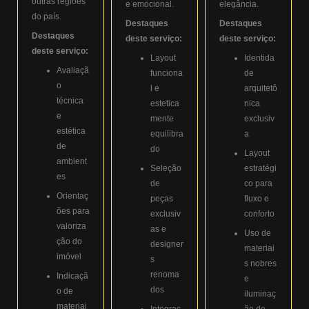
outras regiões
e emocional.
elegância.
do país.
Destaques
Destaques
Destaques
deste serviço:
deste serviço:
deste serviço:
Layout
Identida
Avaliaçã
funciona
de
o
l e
arquitetô
técnica
estetica
nica
e
mente
exclusiv
estética
equilibra
a
de
do
Layout
ambient
Seleção
estratégi
es
de
co para
Orientaç
peças
fluxo e
ões para
exclusiv
conforto
valoriza
as e
Uso de
ção do
designer
materiai
imóvel
s
s nobres
renoma
Indicaçã
e
dos
o de
iluminaç
materiai
Integraç
ão de