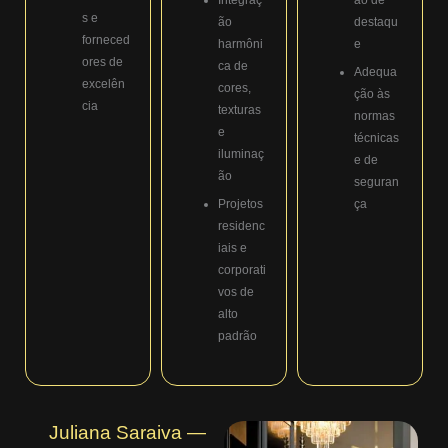
s e
ão
destaqu
forneced
harmôni
e
ores de
ca de
Adequa
excelên
cores,
ção às
cia
texturas
normas
e
técnicas
iluminaç
e de
ão
seguran
Projetos
ça
residenc
iais e
corporati
vos de
alto
padrão
Juliana Saraiva —