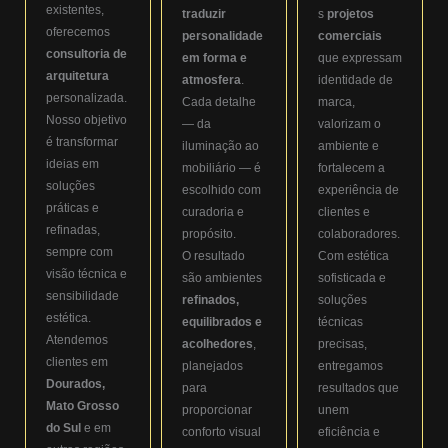
existentes,
traduzir
s
projetos
oferecemos
personalidade
comerciais
consultoria de
em forma e
que expressam
arquitetura
atmosfera
.
identidade de
personalizada.
Cada detalhe
marca,
Nosso objetivo
— da
valorizam o
é transformar
iluminação ao
ambiente e
ideias em
mobiliário — é
fortalecem a
soluções
escolhido com
experiência de
práticas e
curadoria e
clientes e
refinadas,
propósito.
colaboradores.
sempre com
O resultado
Com estética
visão técnica e
são ambientes
sofisticada e
sensibilidade
refinados,
soluções
estética.
equilibrados e
técnicas
Atendemos
acolhedores
,
precisas,
clientes em
planejados
entregamos
Dourados,
para
resultados que
Mato Grosso
proporcionar
unem
do Sul
e em
conforto visual
eficiência e