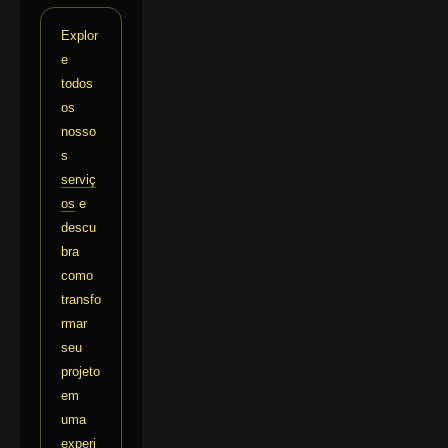
Explor
e
todos
os
nosso
s
serviç
os
e
descu
bra
como
transfo
rmar
seu
projeto
em
uma
experi