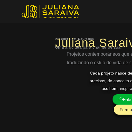
Ir
para
o
conteúdo
Juliana Sarai
Arquiteta em Dourados
Uma arquiteta para chamar de sua.
Projetos contemporâneos que eq
traduzindo o estilo de vida de
Cada projeto nasce d
precisas, do conceito 
acolhem, inspir
Fale
Formul