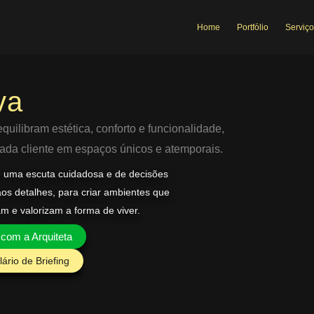
Home
Portfólio
Serviço
va
uilibram estética, conforto e funcionalidade,
 cada cliente em espaços únicos e atemporais.
e uma escuta cuidadosa e de decisões
aos detalhes, para criar ambientes que
am e valorizam a forma de viver.
 com a Arquiteta
ário de Briefing