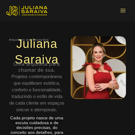
Ir
Main
para
Menu
o
conteúdo
Juliana
Arquiteta em Dourados
Saraiva
Uma arquiteta para
chamar de sua.
Projetos contemporâneos
que equilibram estética,
conforto e funcionalidade,
traduzindo o estilo de vida
de cada cliente em espaços
únicos e atemporais.
Cada projeto nasce de uma
escuta cuidadosa e de
decisões precisas, do
conceito aos detalhes, para