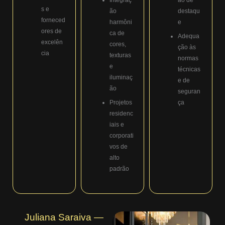
s e
ão
destaqu
forneced
harmôni
e
ores de
ca de
Adequa
excelên
cores,
ção às
cia
texturas
normas
e
técnicas
iluminaç
e de
ão
seguran
Projetos
ça
residenc
iais e
corporati
vos de
alto
padrão
Juliana Saraiva —