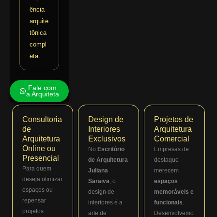
ência
arquite
tônica
compl
eta.
Fale com
a Arquiteta
Consultoria
Design de
Projetos de
de
Interiores
Arquitetura
Arquitetura
Exclusivos
Comercial
Online ou
No
Escritório
Empresas de
Presencial
de Arquitetura
destaque
Para quem
Juliana
merecem
deseja otimizar
Saraiva
, o
espaços
espaços ou
design de
memoráveis e
repensar
interiores é a
funcionais
.
projetos
arte de
Desenvolvemo