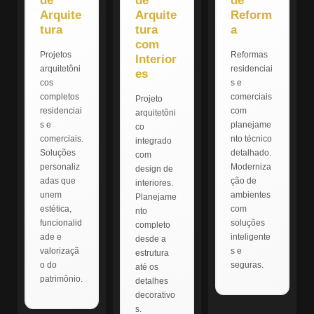
de
de
de
Arquite
Arquite
Reform
tura
tura
a
com
Projetos
Reformas
Interior
arquitetôni
residenciai
es
cos
s e
completos
comerciais
Projeto
residenciai
com
arquitetôni
s e
planejame
co
comerciais.
nto técnico
integrado
Soluções
detalhado.
com
personaliz
Moderniza
design de
adas que
ção de
interiores.
unem
ambientes
Planejame
estética,
com
nto
funcionalid
soluções
completo
ade e
inteligente
desde a
valorizaçã
s e
estrutura
o do
seguras.
até os
patrimônio.
detalhes
decorativo
s.