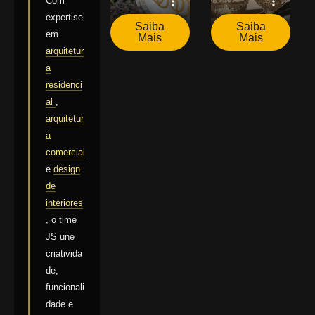
Com
expertise
Saiba
Saiba
em
Mais
Mais
arquitetur
a
residenci
al
,
arquitetur
a
comercial
e
design
de
interiores
, o time
JS une
criativida
de,
funcionali
dade e