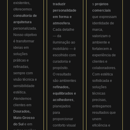
existentes,
traduzir
s
projetos
oferecemos
personalidade
comerciais
consultoria de
em forma e
que expressam
arquitetura
atmosfera
.
identidade de
personalizada.
Cada detalhe
marca,
Nosso objetivo
— da
valorizam o
é transformar
iluminação ao
ambiente e
ideias em
mobiliário — é
fortalecem a
soluções
escolhido com
experiência de
práticas e
curadoria e
clientes e
refinadas,
propósito.
colaboradores.
sempre com
O resultado
Com estética
visão técnica e
são ambientes
sofisticada e
sensibilidade
refinados,
soluções
estética.
equilibrados e
técnicas
Atendemos
acolhedores
,
precisas,
clientes em
planejados
entregamos
Dourados,
para
resultados que
Mato Grosso
proporcionar
unem
do Sul
e em
conforto visual
eficiência e