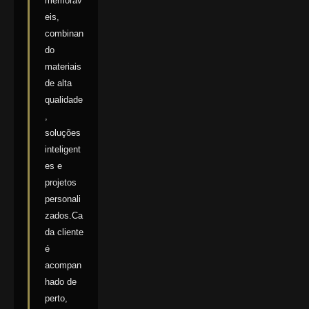
memoráv
eis,
combinan
do
materiais
de alta
qualidade
,
soluções
inteligent
es e
projetos
personali
zados.Ca
da cliente
é
acompan
hado de
perto,