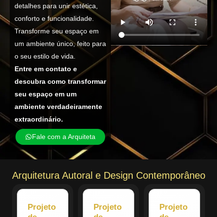
detalhes para unir estética,
conforto e funcionalidade.
Transforme seu espaço em
um ambiente único, feito para
o seu estilo de vida.
Entre em contato e
descubra como transformar
seu espaço em um
ambiente verdadeiramente
extraordinário.
Fale com a Arquiteta
Arquitetura Autoral e Design Contemporâneo
Projeto
Projeto
Projeto