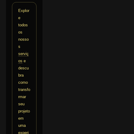
Explor
e
todos
os
nosso
s
serviç
os
e
descu
bra
como
transfo
rmar
seu
projeto
em
uma
experi