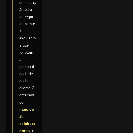
sofisticaç
ão para
entregar
ambiente
s
exclusivo
s que
refletem
a
personali
dade de
cada
cliente.C
ontamos
com
mais de
30
colabora
dores
, e