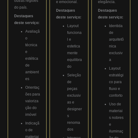
outras regiões
e emocional.
elegância.
do país.
Destaques
Destaques
Destaques
deste serviço:
deste serviço:
deste serviço:
Layout
Identida
Avaliaçã
funciona
de
o
l e
arquitetô
técnica
estetica
nica
e
mente
exclusiv
estética
equilibra
a
de
do
Layout
ambient
Seleção
estratégi
es
de
co para
Orientaç
peças
fluxo e
ões para
exclusiv
conforto
valoriza
as e
Uso de
ção do
designer
materiai
imóvel
s
s nobres
renoma
Indicaçã
e
dos
o de
iluminaç
materiai
Integraç
ão de