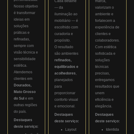
Cada detalhe
marca,
Nosso objetivo
— da
valorizam o
é transformar
iluminação ao
ambiente e
ideias em
mobiliário — é
fortalecem a
soluções
escolhido com
experiência de
práticas e
curadoria e
clientes e
refinadas,
propósito.
colaboradores.
sempre com
O resultado
Com estética
visão técnica e
são ambientes
sofisticada e
sensibilidade
refinados,
soluções
estética.
equilibrados e
técnicas
Atendemos
acolhedores
,
precisas,
clientes em
planejados
entregamos
Dourados,
para
resultados que
Mato Grosso
proporcionar
unem
do Sul
e em
conforto visual
eficiência e
outras regiões
e emocional.
elegância.
do país.
Destaques
Destaques
Destaques
deste serviço:
deste serviço:
deste serviço:
Layout
Identida