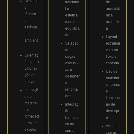
Avaliaçã
funciona
de
o
l e
arquitetô
técnica
estetica
nica
e
mente
exclusiv
estética
equilibra
a
de
do
Layout
ambient
Seleção
estratégi
es
de
co para
Orientaç
peças
fluxo e
ões para
exclusiv
conforto
valoriza
as e
Uso de
ção do
designer
materiai
imóvel
s
s nobres
renoma
Indicaçã
e
dos
o de
iluminaç
materiai
Integraç
ão de
s e
ão
destaqu
forneced
harmôni
e
ores de
ca de
Adequa
excelên
cores,
ção às