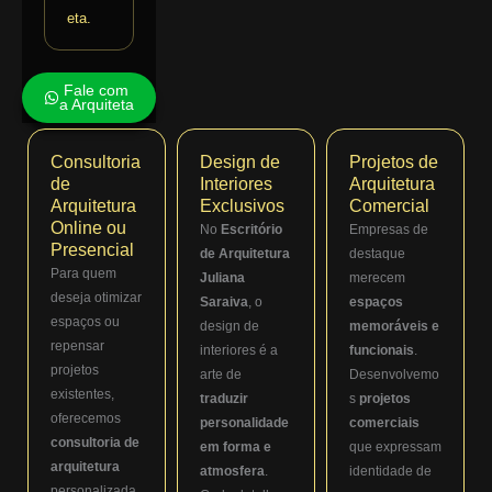
eta.
Fale com
a Arquiteta
Consultoria
Design de
Projetos de
de
Interiores
Arquitetura
Arquitetura
Exclusivos
Comercial
Online ou
No
Escritório
Empresas de
Presencial
de Arquitetura
destaque
Para quem
Juliana
merecem
deseja otimizar
Saraiva
, o
espaços
espaços ou
design de
memoráveis e
repensar
interiores é a
funcionais
.
projetos
arte de
Desenvolvemo
existentes,
traduzir
s
projetos
oferecemos
personalidade
comerciais
consultoria de
em forma e
que expressam
arquitetura
atmosfera
.
identidade de
personalizada.