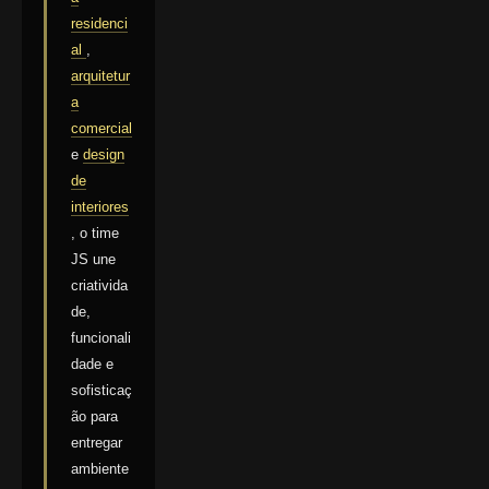
residenci
al
,
arquitetur
a
comercial
e
design
de
interiores
, o time
JS une
criativida
de,
funcionali
dade e
sofisticaç
ão para
entregar
ambiente