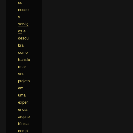
os
nosso
s
serviç
os
e
descu
bra
como
transfo
rmar
seu
projeto
em
uma
experi
ência
arquite
tônica
compl