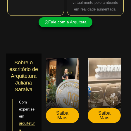
virtualmente pelo ambiente
em realidade aumentada.
Fale com a Arquiteta
Sobre o
escritório de
Arquitetura
Juliana
Saraiva
Com
expertise
Saiba
Saiba
em
Mais
Mais
arquitetur
a