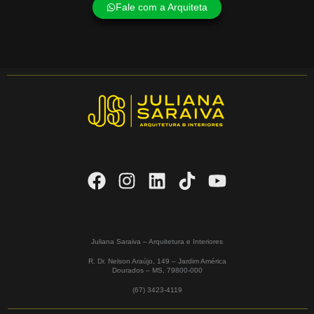
Fale com a Arquiteta
Juliana Saraiva – Arquitetura e Interiores
R. Dr. Nelson Araújo, 149 – Jardim América
Dourados – MS,
79800-000
(67) 3423-4119