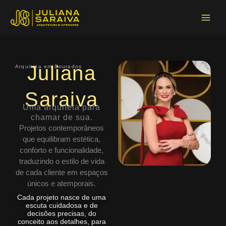
Ir
Main
para
Menu
o
conteúdo
Juliana
Arquiteta em Dourados
Saraiva
Uma arquiteta para
chamar de sua.
Projetos contemporâneos
que equilibram estética,
conforto e funcionalidade,
traduzindo o estilo de vida
de cada cliente em espaços
únicos e atemporais.
Cada projeto nasce de uma
escuta cuidadosa e de
decisões precisas, do
conceito aos detalhes, para