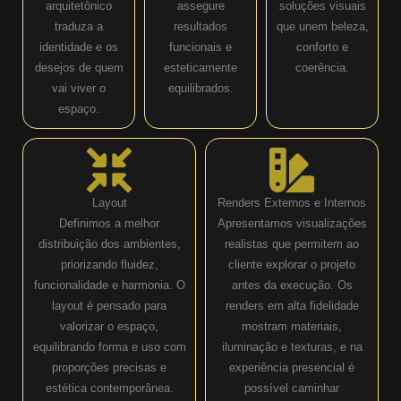
arquitetônico
assegure
soluções visuais
traduza a
resultados
que unem beleza,
identidade e os
funcionais e
conforto e
desejos de quem
esteticamente
coerência.
vai viver o
equilibrados.
espaço.
Layout
Renders Externos e Internos
Definimos a melhor
Apresentamos visualizações
distribuição dos ambientes,
realistas que permitem ao
priorizando fluidez,
cliente explorar o projeto
funcionalidade e harmonia. O
antes da execução. Os
layout é pensado para
renders em alta fidelidade
valorizar o espaço,
mostram materiais,
equilibrando forma e uso com
iluminação e texturas, e na
proporções precisas e
experiência presencial é
estética contemporânea.
possível caminhar