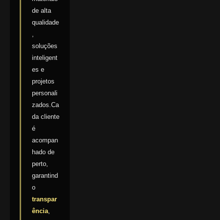
de alta
qualidade
,
soluções
inteligent
es e
projetos
personali
zados.Ca
da cliente
é
acompan
hado de
perto,
garantind
o
transpar
ência
,