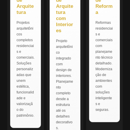
de
de
de
Arquite
Arquite
Reform
tura
tura
a
com
Projetos
Reformas
Interior
arquitetôni
residenciai
es
cos
s e
completos
comerciais
Projeto
residenciai
com
arquitetôni
s e
planejame
co
comerciais.
nto técnico
integrado
Soluções
detalhado.
com
personaliz
Moderniza
design de
adas que
ção de
interiores.
unem
ambientes
Planejame
estética,
com
nto
funcionalid
soluções
completo
ade e
inteligente
desde a
valorizaçã
s e
estrutura
o do
seguras.
até os
patrimônio.
detalhes
decorativo
s.