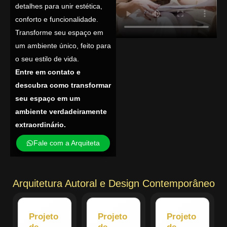
detalhes para unir estética,
conforto e funcionalidade.
Transforme seu espaço em
um ambiente único, feito para
o seu estilo de vida.
Entre em contato e
descubra como transformar
seu espaço em um
ambiente verdadeiramente
extraordinário.
Fale com a Arquiteta
Arquitetura Autoral e Design Contemporâneo
Projeto
Projeto
Projeto