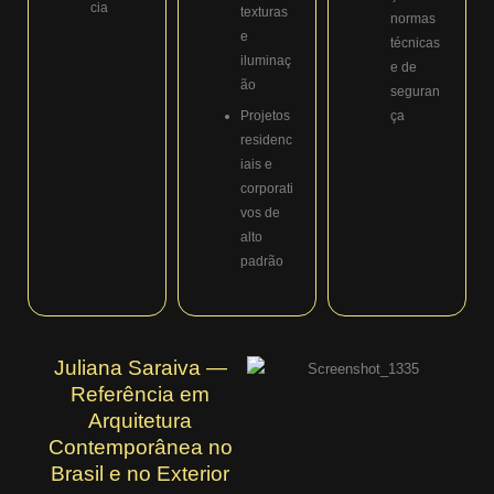
cia
texturas
normas
e
técnicas
iluminaç
e de
ão
seguran
Projetos
ça
residenc
iais e
corporati
vos de
alto
padrão
Juliana Saraiva —
Referência em
Arquitetura
Contemporânea no
Brasil e no Exterior