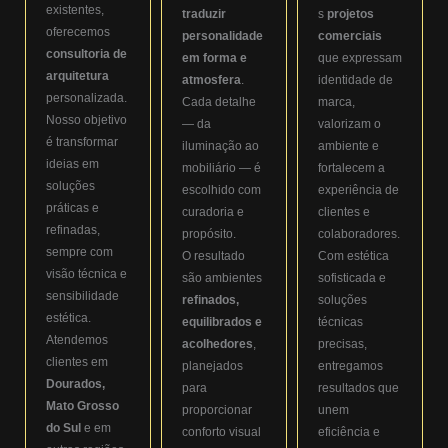
existentes,
traduzir
s
projetos
oferecemos
personalidade
comerciais
consultoria de
em forma e
que expressam
arquitetura
atmosfera
.
identidade de
personalizada.
Cada detalhe
marca,
Nosso objetivo
— da
valorizam o
é transformar
iluminação ao
ambiente e
ideias em
mobiliário — é
fortalecem a
soluções
escolhido com
experiência de
práticas e
curadoria e
clientes e
refinadas,
propósito.
colaboradores.
sempre com
O resultado
Com estética
visão técnica e
são ambientes
sofisticada e
sensibilidade
refinados,
soluções
estética.
equilibrados e
técnicas
Atendemos
acolhedores
,
precisas,
clientes em
planejados
entregamos
Dourados,
para
resultados que
Mato Grosso
proporcionar
unem
do Sul
e em
conforto visual
eficiência e