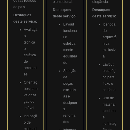
outras regiões
e emocional.
elegância.
do país.
Destaques
Destaques
Destaques
deste serviço:
deste serviço:
deste serviço:
Layout
Identida
Avaliaçã
funciona
de
o
l e
arquitetô
técnica
estetica
nica
e
mente
exclusiv
estética
equilibra
a
de
do
Layout
ambient
Seleção
estratégi
es
de
co para
Orientaç
peças
fluxo e
ões para
exclusiv
conforto
valoriza
as e
Uso de
ção do
designer
materiai
imóvel
s
s nobres
renoma
Indicaçã
e
dos
o de
iluminaç
materiai
Integraç
ão de