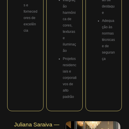
s e
ão
destaqu
forneced
harmôni
e
ores de
ca de
Adequa
excelên
cores,
ção às
cia
texturas
normas
e
técnicas
iluminaç
e de
ão
seguran
Projetos
ça
residenc
iais e
corporati
vos de
alto
padrão
Juliana Saraiva —