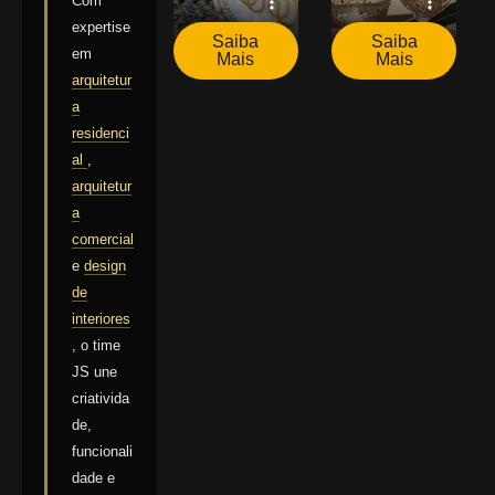
Com
expertise
Saiba
Saiba
em
Mais
Mais
arquitetur
a
residenci
al
,
arquitetur
a
comercial
e
design
de
interiores
, o time
JS une
criativida
de,
funcionali
dade e