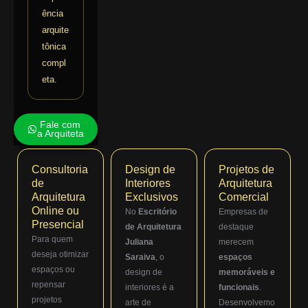
ência
arquite
tônica
compl
eta.
Fale com
a Arquiteta
Consultoria
Design de
Projetos de
de
Interiores
Arquitetura
Arquitetura
Exclusivos
Comercial
Online ou
No
Escritório
Empresas de
Presencial
de Arquitetura
destaque
Para quem
Juliana
merecem
deseja otimizar
Saraiva
, o
espaços
espaços ou
design de
memoráveis e
repensar
interiores é a
funcionais
.
projetos
arte de
Desenvolvemo