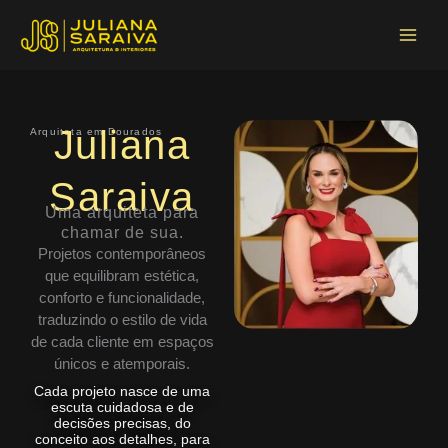
Ir
Main
para
Menu
o
conteúdo
Juliana
Arquiteta em Dourados
Saraiva
Uma arquiteta para
chamar de sua.
Projetos contemporâneos
que equilibram estética,
conforto e funcionalidade,
traduzindo o estilo de vida
de cada cliente em espaços
únicos e atemporais.
Cada projeto nasce de uma
escuta cuidadosa e de
decisões precisas, do
conceito aos detalhes, para