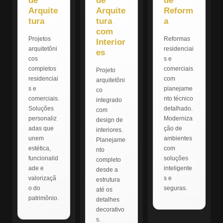
de
de
de
Arquite
Arquite
Reform
tura
tura
a
com
Projetos
Reformas
Interior
arquitetôni
residenciai
es
cos
s e
completos
comerciais
Projeto
residenciai
com
arquitetôni
s e
planejame
co
comerciais.
nto técnico
integrado
Soluções
detalhado.
com
personaliz
Moderniza
design de
adas que
ção de
interiores.
unem
ambientes
Planejame
estética,
com
nto
funcionalid
soluções
completo
ade e
inteligente
desde a
valorizaçã
s e
estrutura
o do
seguras.
até os
patrimônio.
detalhes
decorativo
s.