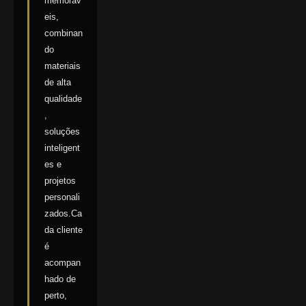
memoráv
eis,
combinan
do
materiais
de alta
qualidade
,
soluções
inteligent
es e
projetos
personali
zados.Ca
da cliente
é
acompan
hado de
perto,