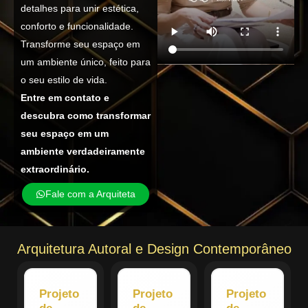
detalhes para unir estética,
conforto e funcionalidade.
Transforme seu espaço em
um ambiente único, feito para
o seu estilo de vida.
Entre em contato e
descubra como transformar
seu espaço em um
ambiente verdadeiramente
extraordinário.
Fale com a Arquiteta
Arquitetura Autoral e Design Contemporâneo
Projeto
Projeto
Projeto