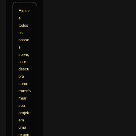
Explor
e
todos
os
nosso
s
serviç
os
e
descu
bra
como
transfo
rmar
seu
projeto
em
uma
experi