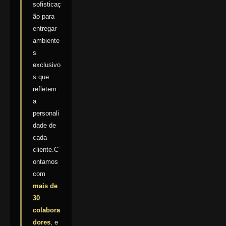
sofisticaç
ão para
entregar
ambiente
s
exclusivo
s que
refletem
a
personali
dade de
cada
cliente.C
ontamos
com
mais de
30
colabora
dores
, e