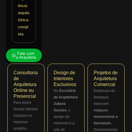
ência
arquite
tônica
compl
eta.
Fale com
a Arquiteta
Consultoria
Design de
Projetos de
de
Interiores
Arquitetura
Arquitetura
Exclusivos
Comercial
Online ou
No
Escritório
Empresas de
Presencial
de Arquitetura
destaque
Para quem
Juliana
merecem
deseja otimizar
Saraiva
, o
espaços
espaços ou
design de
memoráveis e
repensar
interiores é a
funcionais
.
projetos
arte de
Desenvolvemo