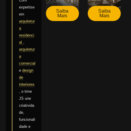
Com
expertise
Saiba
Saiba
em
Mais
Mais
arquitetur
a
residenci
al
,
arquitetur
a
comercial
e
design
de
interiores
, o time
JS une
criativida
de,
funcionali
dade e