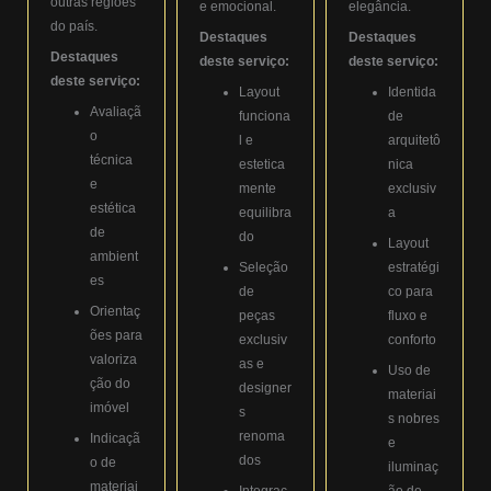
outras regiões
e emocional.
elegância.
do país.
Destaques
Destaques
Destaques
deste serviço:
deste serviço:
deste serviço:
Layout
Identida
Avaliaçã
funciona
de
o
l e
arquitetô
técnica
estetica
nica
e
mente
exclusiv
estética
equilibra
a
de
do
Layout
ambient
Seleção
estratégi
es
de
co para
Orientaç
peças
fluxo e
ões para
exclusiv
conforto
valoriza
as e
Uso de
ção do
designer
materiai
imóvel
s
s nobres
renoma
Indicaçã
e
dos
o de
iluminaç
materiai
Integraç
ão de