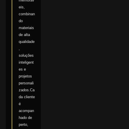
memoráv
eis,
combinan
do
materiais
de alta
qualidade
,
soluções
inteligent
es e
projetos
personali
zados.Ca
da cliente
é
acompan
hado de
perto,