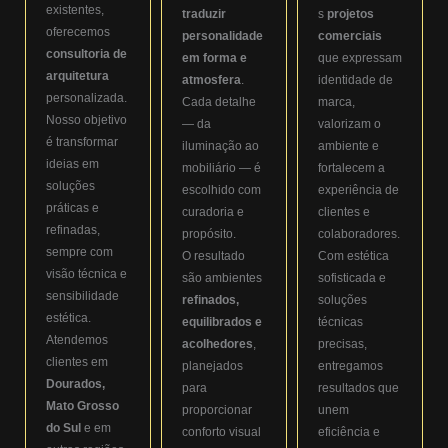
existentes,
traduzir
s
projetos
oferecemos
personalidade
comerciais
consultoria de
em forma e
que expressam
arquitetura
atmosfera
.
identidade de
personalizada.
Cada detalhe
marca,
Nosso objetivo
— da
valorizam o
é transformar
iluminação ao
ambiente e
ideias em
mobiliário — é
fortalecem a
soluções
escolhido com
experiência de
práticas e
curadoria e
clientes e
refinadas,
propósito.
colaboradores.
sempre com
O resultado
Com estética
visão técnica e
são ambientes
sofisticada e
sensibilidade
refinados,
soluções
estética.
equilibrados e
técnicas
Atendemos
acolhedores
,
precisas,
clientes em
planejados
entregamos
Dourados,
para
resultados que
Mato Grosso
proporcionar
unem
do Sul
e em
conforto visual
eficiência e