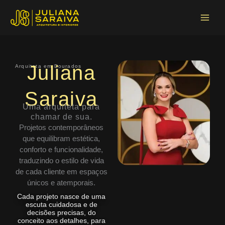
Ir
Main
para
Menu
o
conteúdo
Juliana
Arquiteta em Dourados
Saraiva
Uma arquiteta para
chamar de sua.
Projetos contemporâneos
que equilibram estética,
conforto e funcionalidade,
traduzindo o estilo de vida
de cada cliente em espaços
únicos e atemporais.
Cada projeto nasce de uma
escuta cuidadosa e de
decisões precisas, do
conceito aos detalhes, para