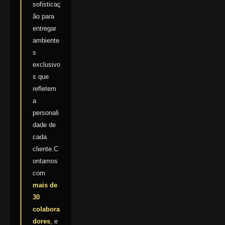
sofisticaç
ão para
entregar
ambiente
s
exclusivo
s que
refletem
a
personali
dade de
cada
cliente.C
ontamos
com
mais de
30
colabora
dores
, e