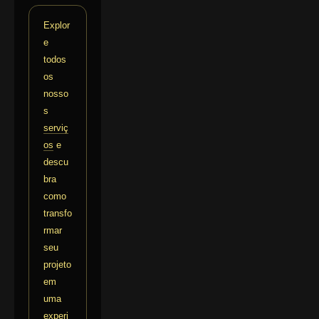
Explor
e
todos
os
nosso
s
serviç
os
e
descu
bra
como
transfo
rmar
seu
projeto
em
uma
experi