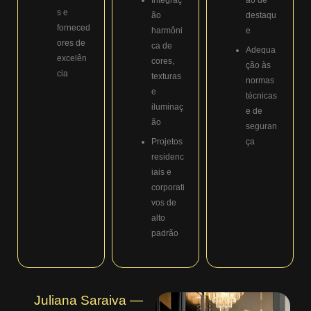
s e
ão
destaqu
forneced
harmôni
e
ores de
ca de
Adequa
excelên
cores,
ção às
cia
texturas
normas
e
técnicas
iluminaç
e de
ão
seguran
Projetos
ça
residenc
iais e
corporati
vos de
alto
padrão
Juliana Saraiva —