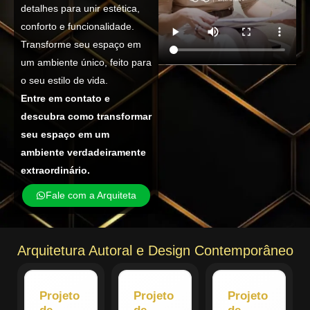
detalhes para unir estética,
conforto e funcionalidade.
Transforme seu espaço em
um ambiente único, feito para
o seu estilo de vida.
Entre em contato e
descubra como transformar
seu espaço em um
ambiente verdadeiramente
extraordinário.
Fale com a Arquiteta
Arquitetura Autoral e Design Contemporâneo
Projeto
Projeto
Projeto