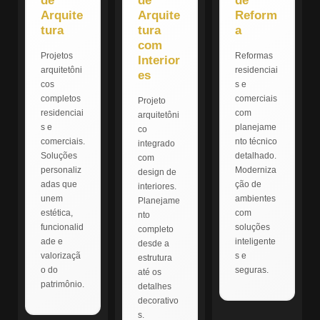
de
de
de
Arquite
Arquite
Reform
tura
tura
a
com
Projetos
Reformas
Interior
arquitetôni
residenciai
es
cos
s e
completos
comerciais
Projeto
residenciai
com
arquitetôni
s e
planejame
co
comerciais.
nto técnico
integrado
Soluções
detalhado.
com
personaliz
Moderniza
design de
adas que
ção de
interiores.
unem
ambientes
Planejame
estética,
com
nto
funcionalid
soluções
completo
ade e
inteligente
desde a
valorizaçã
s e
estrutura
o do
seguras.
até os
patrimônio.
detalhes
decorativo
s.