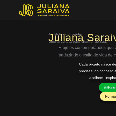
Ir
para
o
conteúdo
Juliana Sarai
Arquiteta em Dourados
Uma arquiteta para chamar de sua.
Projetos contemporâneos que eq
traduzindo o estilo de vida de
Cada projeto nasce d
precisas, do conceito 
acolhem, inspir
Fale
Formul