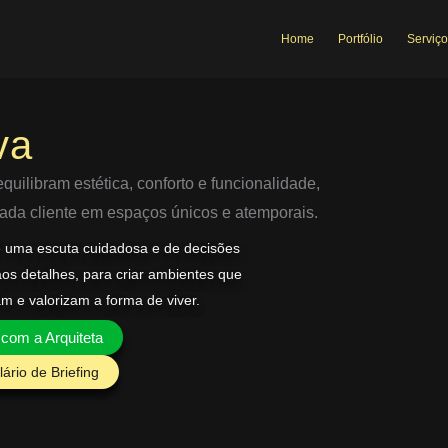
Home
Portfólio
Serviço
va
uilibram estética, conforto e funcionalidade,
 cada cliente em espaços únicos e atemporais.
e uma escuta cuidadosa e de decisões
aos detalhes, para criar ambientes que
am e valorizam a forma de viver.
 com a Arquiteta
ário de Briefing