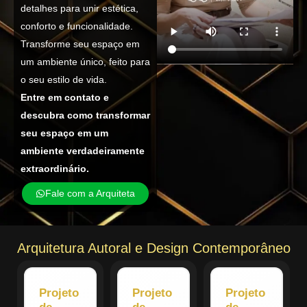
detalhes para unir estética,
conforto e funcionalidade.
Transforme seu espaço em
um ambiente único, feito para
o seu estilo de vida.
Entre em contato e
descubra como transformar
seu espaço em um
ambiente verdadeiramente
extraordinário.
Fale com a Arquiteta
Arquitetura Autoral e Design Contemporâneo
Projeto
Projeto
Projeto