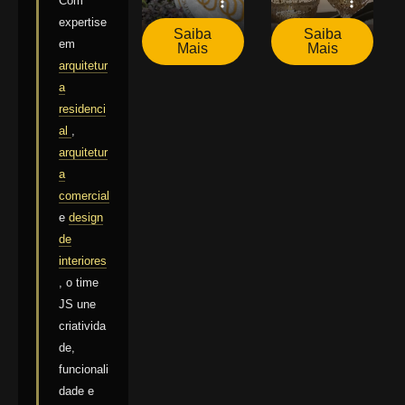
Com
expertise
Saiba
Saiba
em
Mais
Mais
arquitetur
a
residenci
al
,
arquitetur
a
comercial
e
design
de
interiores
, o time
JS une
criativida
de,
funcionali
dade e