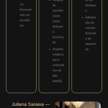
s e
ão
destaqu
forneced
harmôni
e
ores de
ca de
Adequa
excelên
cores,
ção às
cia
texturas
normas
e
técnicas
iluminaç
e de
ão
seguran
Projetos
ça
residenc
iais e
corporati
vos de
alto
padrão
Juliana Saraiva —