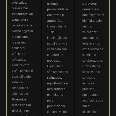
existentes,
traduzir
s
projetos
oferecemos
personalidade
comerciais
consultoria de
em forma e
que expressam
arquitetura
atmosfera
.
identidade de
personalizada.
Cada detalhe
marca,
Nosso objetivo
— da
valorizam o
é transformar
iluminação ao
ambiente e
ideias em
mobiliário — é
fortalecem a
soluções
escolhido com
experiência de
práticas e
curadoria e
clientes e
refinadas,
propósito.
colaboradores.
sempre com
O resultado
Com estética
visão técnica e
são ambientes
sofisticada e
sensibilidade
refinados,
soluções
estética.
equilibrados e
técnicas
Atendemos
acolhedores
,
precisas,
clientes em
planejados
entregamos
Dourados,
para
resultados que
Mato Grosso
proporcionar
unem
do Sul
e em
conforto visual
eficiência e