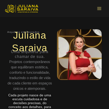
Ir
Main
para
Menu
o
conteúdo
Juliana
Arquiteta em Dourados
Saraiva
Uma arquiteta para
chamar de sua.
Projetos contemporâneos
que equilibram estética,
conforto e funcionalidade,
traduzindo o estilo de vida
de cada cliente em espaços
únicos e atemporais.
Cada projeto nasce de uma
escuta cuidadosa e de
decisões precisas, do
conceito aos detalhes, para