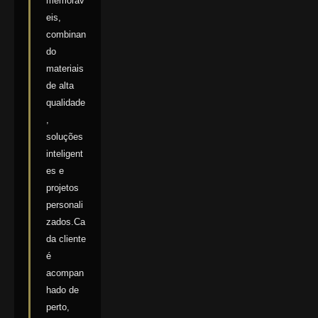
memoráv
eis,
combinan
do
materiais
de alta
qualidade
,
soluções
inteligent
es e
projetos
personali
zados.Ca
da cliente
é
acompan
hado de
perto,