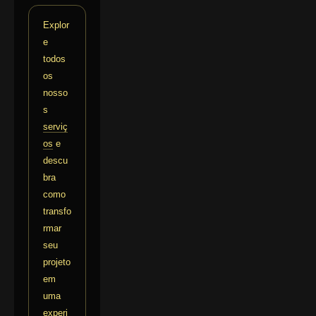
Explor
e
todos
os
nosso
s
serviç
os
e
descu
bra
como
transfo
rmar
seu
projeto
em
uma
experi