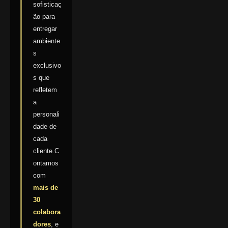
sofisticaç
ão para
entregar
ambiente
s
exclusivo
s que
refletem
a
personali
dade de
cada
cliente.C
ontamos
com
mais de
30
colabora
dores
, e