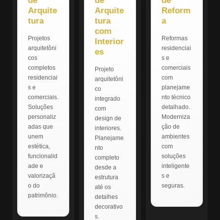
de
de
de
Arquite
Arquite
Reform
tura
tura
a
com
Projetos
Reformas
Interior
arquitetôni
residenciai
es
cos
s e
completos
comerciais
Projeto
residenciai
com
arquitetôni
s e
planejame
co
comerciais.
nto técnico
integrado
Soluções
detalhado.
com
personaliz
Moderniza
design de
adas que
ção de
interiores.
unem
ambientes
Planejame
estética,
com
nto
funcionalid
soluções
completo
ade e
inteligente
desde a
valorizaçã
s e
estrutura
o do
seguras.
até os
patrimônio.
detalhes
decorativo
s.