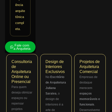
ência
arquite
tônica
compl
eta.
Fale com
a Arquiteta
Consultoria
Design de
Projetos de
de
Interiores
Arquitetura
Arquitetura
Exclusivos
Comercial
Online ou
No
Escritório
Empresas de
Presencial
de Arquitetura
destaque
Para quem
Juliana
merecem
deseja otimizar
Saraiva
, o
espaços
espaços ou
design de
memoráveis e
repensar
interiores é a
funcionais
.
projetos
arte de
Desenvolvemo