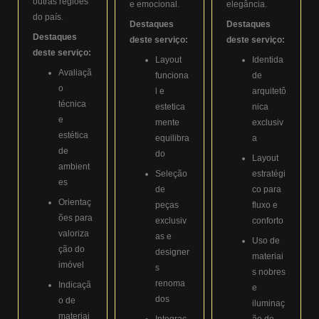
outras regiões
e emocional.
elegância.
do país.
Destaques
Destaques
Destaques
deste serviço:
deste serviço:
deste serviço:
Layout
Identida
Avaliaçã
funciona
de
o
l e
arquitetô
técnica
estetica
nica
e
mente
exclusiv
estética
equilibra
a
de
do
Layout
ambient
Seleção
estratégi
es
de
co para
Orientaç
peças
fluxo e
ões para
exclusiv
conforto
valoriza
as e
Uso de
ção do
designer
materiai
imóvel
s
s nobres
renoma
Indicaçã
e
dos
o de
iluminaç
materiai
Integraç
ão de