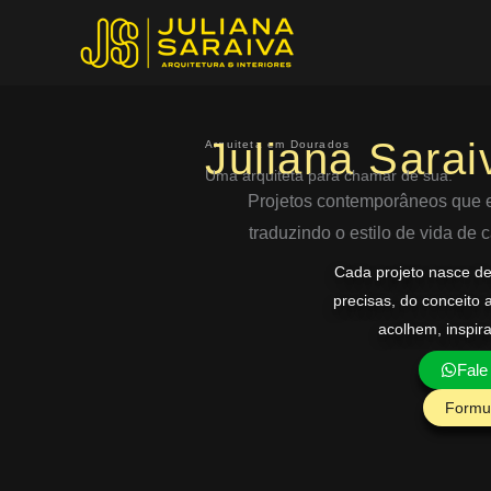
Ir
para
o
conteúdo
Juliana Sarai
Arquiteta em Dourados
Uma arquiteta para chamar de sua.
Projetos contemporâneos que eq
traduzindo o estilo de vida de
Cada projeto nasce d
precisas, do conceito 
acolhem, inspir
Fale
Formul