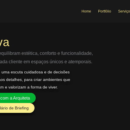
Home
Portfólio
Serviço
va
uilibram estética, conforto e funcionalidade,
 cada cliente em espaços únicos e atemporais.
e uma escuta cuidadosa e de decisões
aos detalhes, para criar ambientes que
am e valorizam a forma de viver.
 com a Arquiteta
ário de Briefing