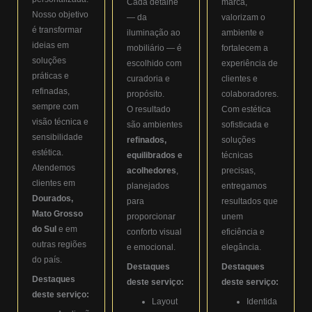
Cada detalhe
marca,
Nosso objetivo
— da
valorizam o
é transformar
iluminação ao
ambiente e
ideias em
mobiliário — é
fortalecem a
soluções
escolhido com
experiência de
práticas e
curadoria e
clientes e
refinadas,
propósito.
colaboradores.
sempre com
O resultado
Com estética
visão técnica e
são ambientes
sofisticada e
sensibilidade
refinados,
soluções
estética.
equilibrados e
técnicas
Atendemos
acolhedores
,
precisas,
clientes em
planejados
entregamos
Dourados,
para
resultados que
Mato Grosso
proporcionar
unem
do Sul
e em
conforto visual
eficiência e
outras regiões
e emocional.
elegância.
do país.
Destaques
Destaques
Destaques
deste serviço:
deste serviço:
deste serviço:
Layout
Identida