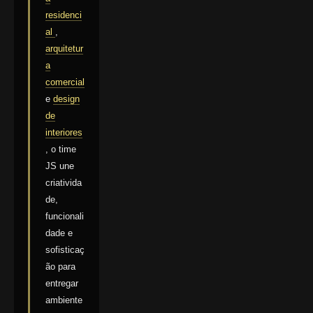
residenci
al
,
arquitetur
a
comercial
e
design
de
interiores
, o time
JS une
criativida
de,
funcionali
dade e
sofisticaç
ão para
entregar
ambiente