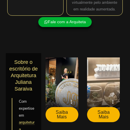
virtualmente pelo ambiente
em realidade aumentada.
Fale com a Arquiteta
Sobre o
escritório de
Arquitetura
Juliana
Saraiva
Com
expertise
Saiba
Saiba
em
Mais
Mais
arquitetur
a