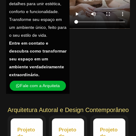
detalhes para unir estética,
conforto e funcionalidade.
Transforme seu espaço em
um ambiente único, feito para
o seu estilo de vida.
Entre em contato e
descubra como transformar
seu espaço em um
ambiente verdadeiramente
extraordinário.
Fale com a Arquiteta
Arquitetura Autoral e Design Contemporâneo
Projeto
Projeto
Projeto