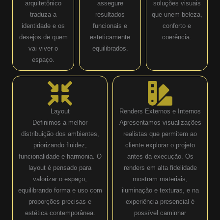
arquitetônico
assegure
soluções visuais
traduza a
resultados
que unem beleza,
identidade e os
funcionais e
conforto e
desejos de quem
esteticamente
coerência.
vai viver o
equilibrados.
espaço.
Layout
Renders Externos e Internos
Definimos a melhor
Apresentamos visualizações
distribuição dos ambientes,
realistas que permitem ao
priorizando fluidez,
cliente explorar o projeto
funcionalidade e harmonia. O
antes da execução. Os
layout é pensado para
renders em alta fidelidade
valorizar o espaço,
mostram materiais,
equilibrando forma e uso com
iluminação e texturas, e na
proporções precisas e
experiência presencial é
estética contemporânea.
possível caminhar