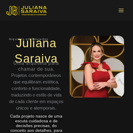
Ir
Main
para
Menu
o
conteúdo
Juliana
Arquiteta em Dourados
Saraiva
Uma arquiteta para
chamar de sua.
Projetos contemporâneos
que equilibram estética,
conforto e funcionalidade,
traduzindo o estilo de vida
de cada cliente em espaços
únicos e atemporais.
Cada projeto nasce de uma
escuta cuidadosa e de
decisões precisas, do
conceito aos detalhes, para