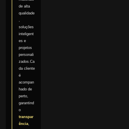
de alta
qualidade
,
soluções
inteligent
es e
projetos
personali
zados.Ca
da cliente
é
acompan
hado de
perto,
garantind
o
transpar
ência
,