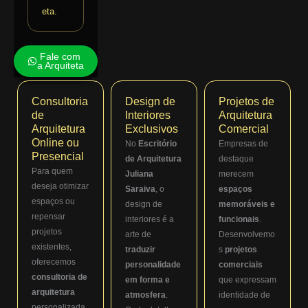
eta.
Fale com
a Arquiteta
Consultoria
Design de
Projetos de
de
Interiores
Arquitetura
Arquitetura
Exclusivos
Comercial
Online ou
No
Escritório
Empresas de
Presencial
de Arquitetura
destaque
Para quem
Juliana
merecem
deseja otimizar
Saraiva
, o
espaços
espaços ou
design de
memoráveis e
repensar
interiores é a
funcionais
.
projetos
arte de
Desenvolvemo
existentes,
traduzir
s
projetos
oferecemos
personalidade
comerciais
consultoria de
em forma e
que expressam
arquitetura
atmosfera
.
identidade de
personalizada.