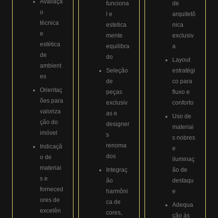
Avaliaçã
funciona
de
o
l e
arquitetô
técnica
estetica
nica
e
mente
exclusiv
estética
equilibra
a
de
do
Layout
ambient
Seleção
estratégi
es
de
co para
Orientaç
peças
fluxo e
ões para
exclusiv
conforto
valoriza
as e
Uso de
ção do
designer
materiai
imóvel
s
s nobres
renoma
Indicaçã
e
dos
o de
iluminaç
materiai
Integraç
ão de
s e
ão
destaqu
forneced
harmôni
e
ores de
ca de
Adequa
excelên
cores,
ção às