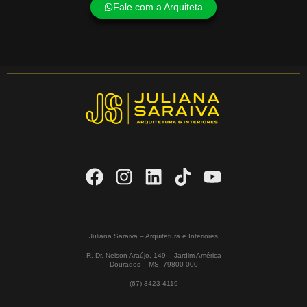
Fale com a Arquiteta
Juliana Saraiva – Arquitetura e Interiores
R. Dr. Nelson Araújo, 149 – Jardim América
Dourados – MS,
79800-000
(67) 3423-4119