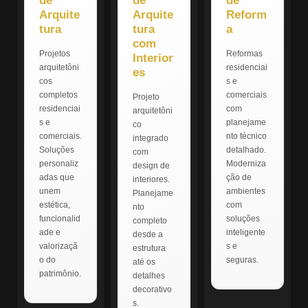
de
de
de
Arquite
Arquite
Reform
tura
tura
a
com
Projetos
Reformas
Interior
arquitetôni
residenciai
es
cos
s e
completos
comerciais
Projeto
residenciai
com
arquitetôni
s e
planejame
co
comerciais.
nto técnico
integrado
Soluções
detalhado.
com
personaliz
Moderniza
design de
adas que
ção de
interiores.
unem
ambientes
Planejame
estética,
com
nto
funcionalid
soluções
completo
ade e
inteligente
desde a
valorizaçã
s e
estrutura
o do
seguras.
até os
patrimônio.
detalhes
decorativo
s.