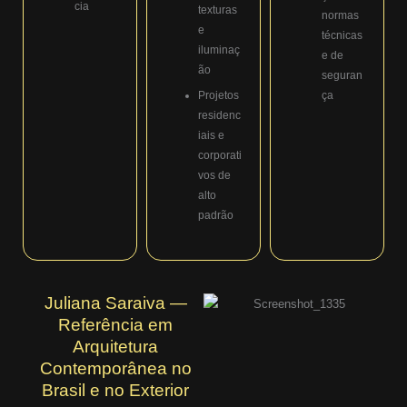
cia
texturas
normas
e
técnicas
iluminaç
e de
ão
seguran
Projetos
ça
residenc
iais e
corporati
vos de
alto
padrão
Juliana Saraiva —
Referência em
Arquitetura
Contemporânea no
Brasil e no Exterior