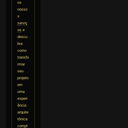
os
nosso
s
serviç
os
e
descu
bra
como
transfo
rmar
seu
projeto
em
uma
experi
ência
arquite
tônica
compl