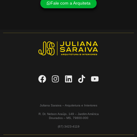
Fale com a Arquiteta
Juliana Saraiva – Arquitetura e Interiores
R. Dr. Nelson Araújo, 149 – Jardim América
Dourados – MS,
79800-000
(67) 3423-4119