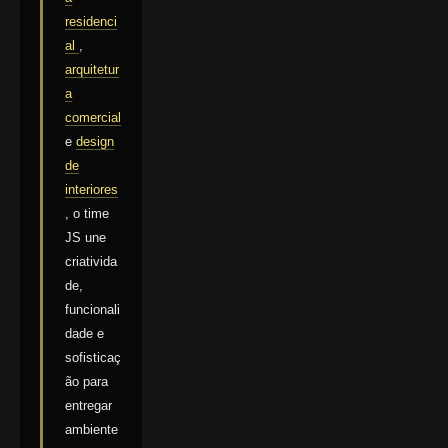
residenci
al
,
arquitetur
a
comercial
e
design
de
interiores
, o time
JS une
criativida
de,
funcionali
dade e
sofisticaç
ão para
entregar
ambiente