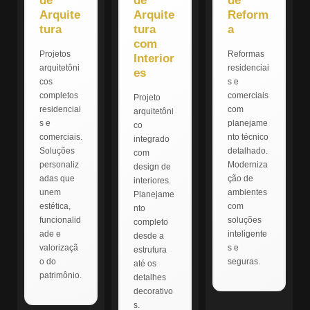
de
de
de
Arquite
Arquite
Reform
tura
tura
a
com
Projetos
Reformas
Interior
arquitetôni
residenciai
es
cos
s e
completos
comerciais
Projeto
residenciai
com
arquitetôni
s e
planejame
co
comerciais.
nto técnico
integrado
Soluções
detalhado.
com
personaliz
Moderniza
design de
adas que
ção de
interiores.
unem
ambientes
Planejame
estética,
com
nto
funcionalid
soluções
completo
ade e
inteligente
desde a
valorizaçã
s e
estrutura
o do
seguras.
até os
patrimônio.
detalhes
decorativo
s.