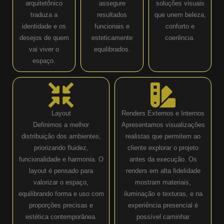
arquitetônico
assegure
soluções visuais
traduza a
resultados
que unem beleza,
identidade e os
funcionais e
conforto e
desejos de quem
esteticamente
coerência.
vai viver o
equilibrados.
espaço.
Layout
Renders Externos e Internos
Definimos a melhor
Apresentamos visualizações
distribuição dos ambientes,
realistas que permitem ao
priorizando fluidez,
cliente explorar o projeto
funcionalidade e harmonia. O
antes da execução. Os
layout é pensado para
renders em alta fidelidade
valorizar o espaço,
mostram materiais,
equilibrando forma e uso com
iluminação e texturas, e na
proporções precisas e
experiência presencial é
estética contemporânea.
possível caminhar