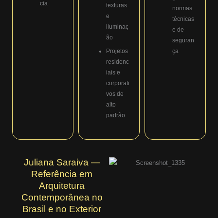
cia
texturas
normas
e
técnicas
iluminaç
e de
ão
seguran
Projetos
ça
residenc
iais e
corporati
vos de
alto
padrão
Juliana Saraiva —
Referência em
Arquitetura
Contemporânea no
Brasil e no Exterior