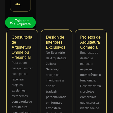
eta.
Fale com
a Arquiteta
Consultoria
Design de
Projetos de
de
Interiores
Arquitetura
Arquitetura
Exclusivos
Comercial
Online ou
No
Escritório
Empresas de
Presencial
de Arquitetura
destaque
Para quem
Juliana
merecem
deseja otimizar
Saraiva
, o
espaços
espaços ou
design de
memoráveis e
repensar
interiores é a
funcionais
.
projetos
arte de
Desenvolvemo
existentes,
traduzir
s
projetos
oferecemos
personalidade
comerciais
consultoria de
em forma e
que expressam
arquitetura
atmosfera
.
identidade de
personalizada.