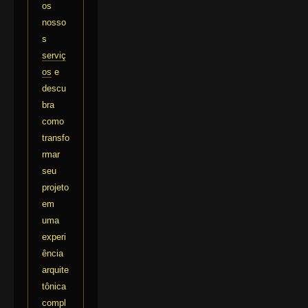
os
nosso
s
serviç
os
e
descu
bra
como
transfo
rmar
seu
projeto
em
uma
experi
ência
arquite
tônica
compl