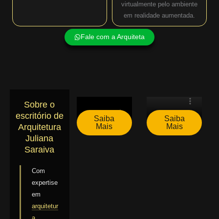
virtualmente pelo ambiente
em realidade aumentada.
Fale com a Arquiteta
Sobre o
escritório de
Saiba
Saiba
Mais
Mais
Arquitetura
Juliana
Saraiva
Com
expertise
em
arquitetur
a