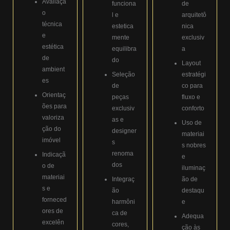
Avaliaçã
funciona
de
o
l e
arquitetô
técnica
estetica
nica
e
mente
exclusiv
estética
equilibra
a
de
do
Layout
ambient
Seleção
estratégi
es
de
co para
Orientaç
peças
fluxo e
ões para
exclusiv
conforto
valoriza
as e
Uso de
ção do
designer
materiai
imóvel
s
s nobres
renoma
Indicaçã
e
dos
o de
iluminaç
materiai
Integraç
ão de
s e
ão
destaqu
forneced
harmôni
e
ores de
ca de
Adequa
excelên
cores,
ção às