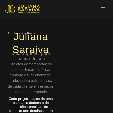
Ir
Main
para
Menu
o
conteúdo
Juliana
Arquiteta em Dourados
Saraiva
Uma arquiteta para
chamar de sua.
Projetos contemporâneos
que equilibram estética,
conforto e funcionalidade,
traduzindo o estilo de vida
de cada cliente em espaços
únicos e atemporais.
Cada projeto nasce de uma
escuta cuidadosa e de
decisões precisas, do
conceito aos detalhes, para