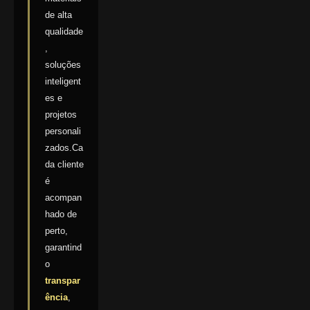
de alta
qualidade
,
soluções
inteligent
es e
projetos
personali
zados.Ca
da cliente
é
acompan
hado de
perto,
garantind
o
transpar
ência
,