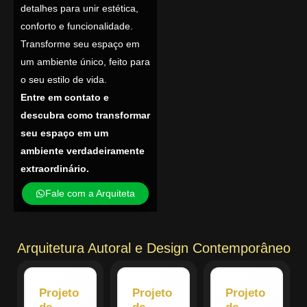
detalhes para unir estética,
conforto e funcionalidade.
Transforme seu espaço em
um ambiente único, feito para
o seu estilo de vida.
Entre em contato e
descubra como transformar
seu espaço em um
ambiente verdadeiramente
extraordinário.
Fale com a Arquiteta
Arquitetura Autoral e Design Contemporâneo
Projeto
Projeto
Projeto