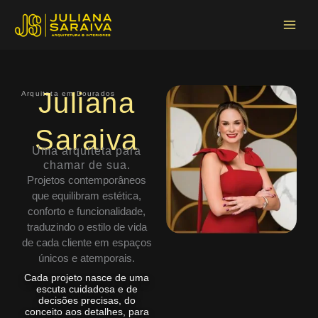
Ir
Main
para
Menu
o
conteúdo
Juliana
Arquiteta em Dourados
Saraiva
Uma arquiteta para
chamar de sua.
Projetos contemporâneos
que equilibram estética,
conforto e funcionalidade,
traduzindo o estilo de vida
de cada cliente em espaços
únicos e atemporais.
Cada projeto nasce de uma
escuta cuidadosa e de
decisões precisas, do
conceito aos detalhes, para