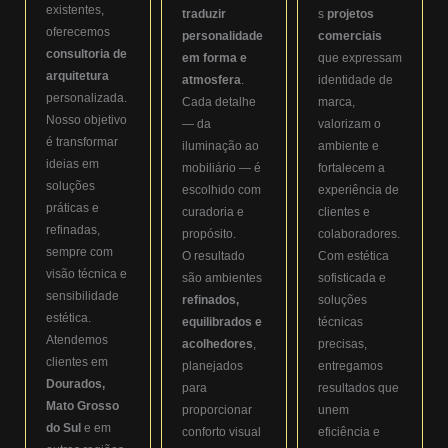
existentes,
traduzir
s
projetos
oferecemos
personalidade
comerciais
consultoria de
em forma e
que expressam
arquitetura
atmosfera
.
identidade de
personalizada.
Cada detalhe
marca,
Nosso objetivo
— da
valorizam o
é transformar
iluminação ao
ambiente e
ideias em
mobiliário — é
fortalecem a
soluções
escolhido com
experiência de
práticas e
curadoria e
clientes e
refinadas,
propósito.
colaboradores.
sempre com
O resultado
Com estética
visão técnica e
são ambientes
sofisticada e
sensibilidade
refinados,
soluções
estética.
equilibrados e
técnicas
Atendemos
acolhedores
,
precisas,
clientes em
planejados
entregamos
Dourados,
para
resultados que
Mato Grosso
proporcionar
unem
do Sul
e em
conforto visual
eficiência e