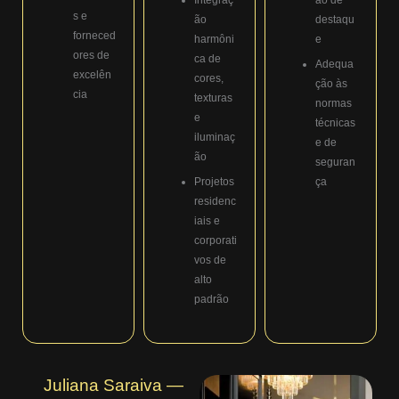
s e
ão
destaqu
forneced
harmôni
e
ores de
ca de
Adequa
excelên
cores,
ção às
cia
texturas
normas
e
técnicas
iluminaç
e de
ão
seguran
Projetos
ça
residenc
iais e
corporati
vos de
alto
padrão
Juliana Saraiva —