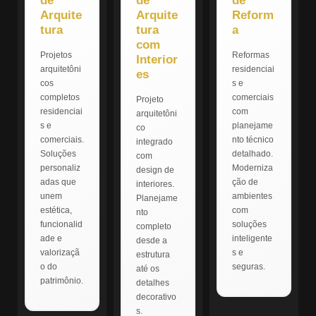
de
de
de
Arquite
Arquite
Reform
tura
tura
a
com
Projetos
Reformas
Interior
arquitetôni
residenciai
es
cos
s e
completos
comerciais
Projeto
residenciai
com
arquitetôni
s e
planejame
co
comerciais.
nto técnico
integrado
Soluções
detalhado.
com
personaliz
Moderniza
design de
adas que
ção de
interiores.
unem
ambientes
Planejame
estética,
com
nto
funcionalid
soluções
completo
ade e
inteligente
desde a
valorizaçã
s e
estrutura
o do
seguras.
até os
patrimônio.
detalhes
decorativo
s.