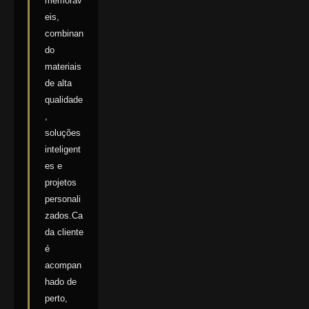
memoráv
eis,
combinan
do
materiais
de alta
qualidade
,
soluções
inteligent
es e
projetos
personali
zados.Ca
da cliente
é
acompan
hado de
perto,