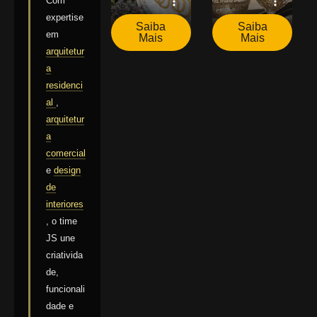
Com
expertise
Saiba
Saiba
em
Mais
Mais
arquitetur
a
residenci
al
,
arquitetur
a
comercial
e
design
de
interiores
, o time
JS une
criativida
de,
funcionali
dade e