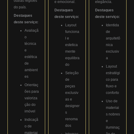
outras regiões
e emocional.
elegância.
do país.
Destaques
Destaques
Destaques
deste serviço:
deste serviço:
deste serviço:
Layout
Identida
Avaliaçã
funciona
de
o
l e
arquitetô
técnica
estetica
nica
e
mente
exclusiv
estética
equilibra
a
de
do
Layout
ambient
Seleção
estratégi
es
de
co para
Orientaç
peças
fluxo e
ões para
exclusiv
conforto
valoriza
as e
Uso de
ção do
designer
materiai
imóvel
s
s nobres
renoma
Indicaçã
e
dos
o de
iluminaç
materiai
Integraç
ão de