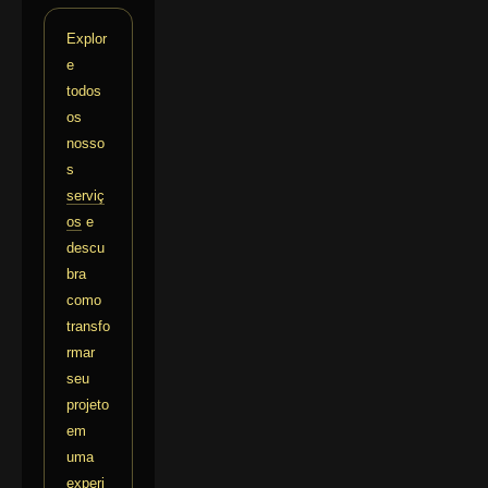
Explor
e
todos
os
nosso
s
serviç
os
e
descu
bra
como
transfo
rmar
seu
projeto
em
uma
experi