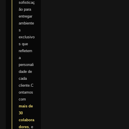
sofisticaç
ão para
entregar
ambiente
s
exclusivo
s que
refletem
a
personali
dade de
cada
cliente.C
ontamos
com
mais de
30
colabora
dores
, e