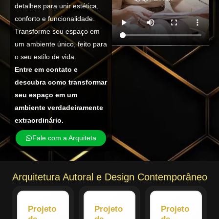
detalhes para unir estética,
conforto e funcionalidade.
Transforme seu espaço em
um ambiente único, feito para
o seu estilo de vida.
Entre em contato e
descubra como transformar
seu espaço em um
ambiente verdadeiramente
extraordinário.
Fale com a Arquiteta
Arquitetura Autoral e Design Contemporâneo
Projeto
Projeto
Projeto