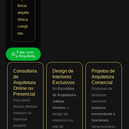
ência
arquite
tônica
compl
eta.
Fale com
a Arquiteta
Consultoria
Design de
Projetos de
de
Interiores
Arquitetura
Arquitetura
Exclusivos
Comercial
Online ou
No
Escritório
Empresas de
Presencial
de Arquitetura
destaque
Para quem
Juliana
merecem
deseja otimizar
Saraiva
, o
espaços
espaços ou
design de
memoráveis e
repensar
interiores é a
funcionais
.
projetos
arte de
Desenvolvemo