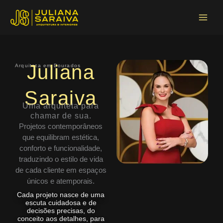
Ir
Main
para
Menu
o
conteúdo
Juliana
Arquiteta em Dourados
Saraiva
Uma arquiteta para
chamar de sua.
Projetos contemporâneos
que equilibram estética,
conforto e funcionalidade,
traduzindo o estilo de vida
de cada cliente em espaços
únicos e atemporais.
Cada projeto nasce de uma
escuta cuidadosa e de
decisões precisas, do
conceito aos detalhes, para