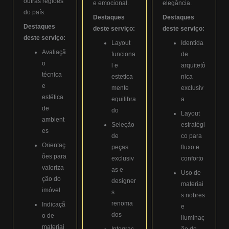
outras regiões
e emocional.
elegância.
do país.
Destaques
Destaques
Destaques
deste serviço:
deste serviço:
deste serviço:
Layout
Identida
Avaliaçã
funciona
de
o
l e
arquitetô
técnica
estetica
nica
e
mente
exclusiv
estética
equilibra
a
de
do
Layout
ambient
Seleção
estratégi
es
de
co para
Orientaç
peças
fluxo e
ões para
exclusiv
conforto
valoriza
as e
Uso de
ção do
designer
materiai
imóvel
s
s nobres
renoma
Indicaçã
e
dos
o de
iluminaç
materiai
Integraç
ão de