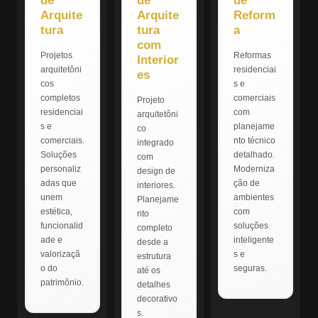
de
de
de
Arquite
Arquite
Reform
tura
tura
a
com
Projetos
Reformas
Interior
arquitetôni
residenciai
es
cos
s e
completos
comerciais
Projeto
residenciai
com
arquitetôni
s e
planejame
co
comerciais.
nto técnico
integrado
Soluções
detalhado.
com
personaliz
Moderniza
design de
adas que
ção de
interiores.
unem
ambientes
Planejame
estética,
com
nto
funcionalid
soluções
completo
ade e
inteligente
desde a
valorizaçã
s e
estrutura
o do
seguras.
até os
patrimônio.
detalhes
decorativo
s.