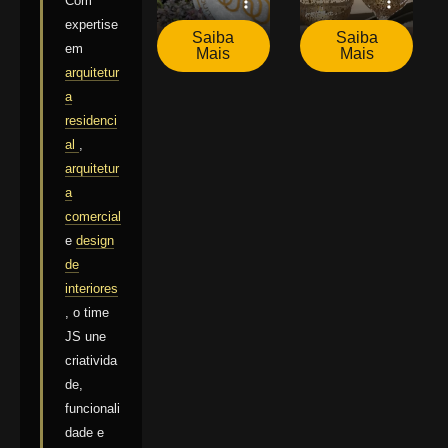
Com
expertise
Saiba
Saiba
em
Mais
Mais
arquitetur
a
residenci
al
,
arquitetur
a
comercial
e
design
de
interiores
, o time
JS une
criativida
de,
funcionali
dade e