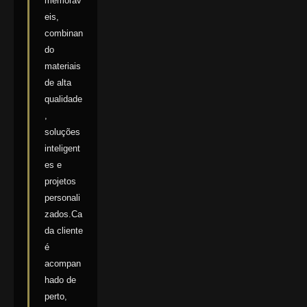
memoráv
eis,
combinan
do
materiais
de alta
qualidade
,
soluções
inteligent
es e
projetos
personali
zados.Ca
da cliente
é
acompan
hado de
perto,