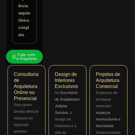
ência
arquite
tônica
compl
eta.
Fale com
a Arquiteta
Consultoria
Design de
Projetos de
de
Interiores
Arquitetura
Arquitetura
Exclusivos
Comercial
Online ou
No
Escritório
Empresas de
Presencial
de Arquitetura
destaque
Para quem
Juliana
merecem
deseja otimizar
Saraiva
, o
espaços
espaços ou
design de
memoráveis e
repensar
interiores é a
funcionais
.
projetos
arte de
Desenvolvemo