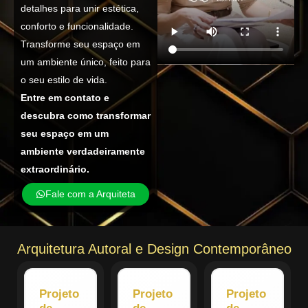
detalhes para unir estética,
conforto e funcionalidade.
Transforme seu espaço em
um ambiente único, feito para
o seu estilo de vida.
Entre em contato e
descubra como transformar
seu espaço em um
ambiente verdadeiramente
extraordinário.
Fale com a Arquiteta
Arquitetura Autoral e Design Contemporâneo
Projeto
Projeto
Projeto