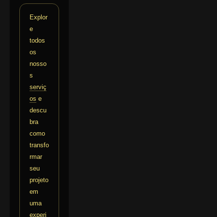
Explor
e
todos
os
nosso
s
serviç
os
e
descu
bra
como
transfo
rmar
seu
projeto
em
uma
experi