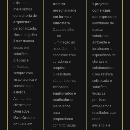
existentes,
traduzir
s
projetos
oferecemos
personalidade
comerciais
consultoria de
em forma e
que expressam
arquitetura
atmosfera
.
identidade de
personalizada.
Cada detalhe
marca,
Nosso objetivo
— da
valorizam o
é transformar
iluminação ao
ambiente e
ideias em
mobiliário — é
fortalecem a
soluções
escolhido com
experiência de
práticas e
curadoria e
clientes e
refinadas,
propósito.
colaboradores.
sempre com
O resultado
Com estética
visão técnica e
são ambientes
sofisticada e
sensibilidade
refinados,
soluções
estética.
equilibrados e
técnicas
Atendemos
acolhedores
,
precisas,
clientes em
planejados
entregamos
Dourados,
para
resultados que
Mato Grosso
proporcionar
unem
do Sul
e em
conforto visual
eficiência e