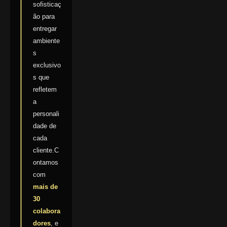
sofisticaç
ão para
entregar
ambiente
s
exclusivo
s que
refletem
a
personali
dade de
cada
cliente.C
ontamos
com
mais de
30
colabora
dores
, e