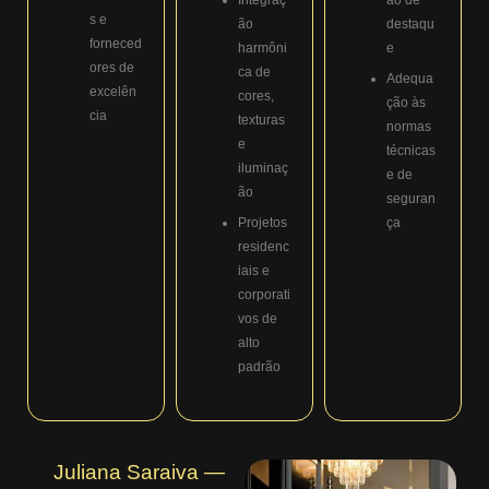
s e
ão
destaqu
forneced
harmôni
e
ores de
ca de
Adequa
excelên
cores,
ção às
cia
texturas
normas
e
técnicas
iluminaç
e de
ão
seguran
Projetos
ça
residenc
iais e
corporati
vos de
alto
padrão
Juliana Saraiva —