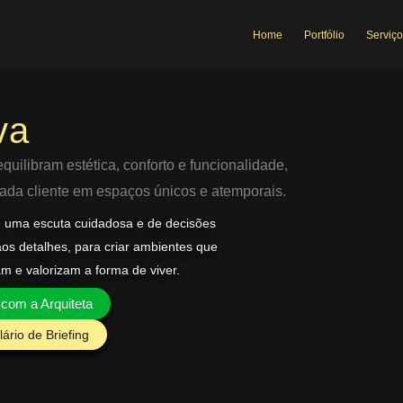
Home
Portfólio
Serviço
va
uilibram estética, conforto e funcionalidade,
 cada cliente em espaços únicos e atemporais.
e uma escuta cuidadosa e de decisões
aos detalhes, para criar ambientes que
am e valorizam a forma de viver.
 com a Arquiteta
ário de Briefing