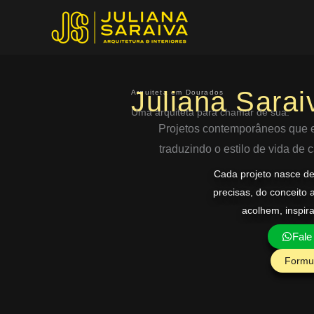
Ir
para
o
conteúdo
Juliana Sarai
Arquiteta em Dourados
Uma arquiteta para chamar de sua.
Projetos contemporâneos que eq
traduzindo o estilo de vida de
Cada projeto nasce d
precisas, do conceito 
acolhem, inspir
Fale
Formul