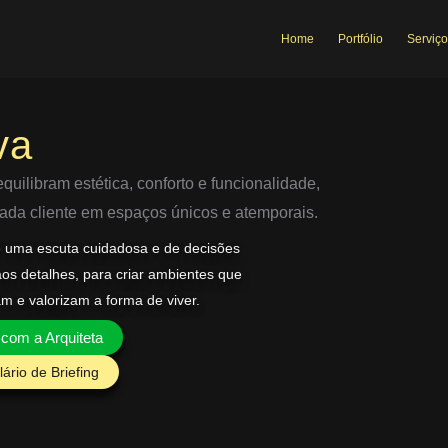
Home
Portfólio
Serviço
va
uilibram estética, conforto e funcionalidade,
 cada cliente em espaços únicos e atemporais.
e uma escuta cuidadosa e de decisões
aos detalhes, para criar ambientes que
am e valorizam a forma de viver.
 com a Arquiteta
ário de Briefing