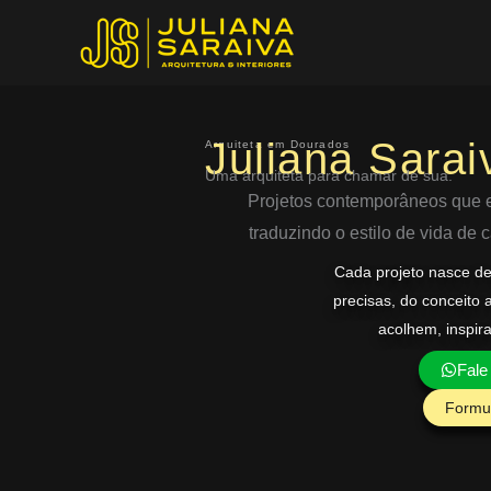
Ir
para
o
conteúdo
Juliana Sarai
Arquiteta em Dourados
Uma arquiteta para chamar de sua.
Projetos contemporâneos que eq
traduzindo o estilo de vida de
Cada projeto nasce d
precisas, do conceito 
acolhem, inspir
Fale
Formul