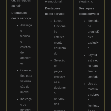
outras regiões
e emocional.
elegância.
do país.
Destaques
Destaques
Destaques
deste serviço:
deste serviço:
deste serviço:
Layout
Identida
Avaliaçã
funciona
de
o
l e
arquitetô
técnica
estetica
nica
e
mente
exclusiv
estética
equilibra
a
de
do
Layout
ambient
Seleção
estratégi
es
de
co para
Orientaç
peças
fluxo e
ões para
exclusiv
conforto
valoriza
as e
Uso de
ção do
designer
materiai
imóvel
s
s nobres
renoma
Indicaçã
e
dos
o de
iluminaç
materiai
Integraç
ão de