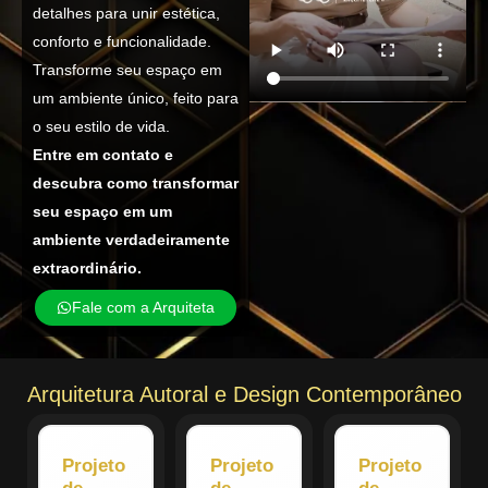
detalhes para unir estética,
conforto e funcionalidade.
Transforme seu espaço em
um ambiente único, feito para
o seu estilo de vida.
Entre em contato e
descubra como transformar
seu espaço em um
ambiente verdadeiramente
extraordinário.
Fale com a Arquiteta
Arquitetura Autoral e Design Contemporâneo
Projeto
Projeto
Projeto