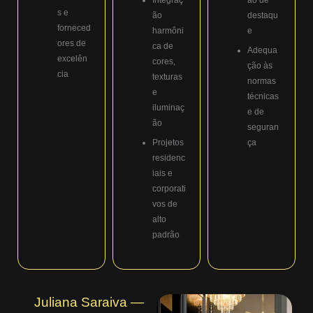
s e
ão
destaqu
forneced
harmôni
e
ores de
ca de
Adequa
excelên
cores,
ção às
cia
texturas
normas
e
técnicas
iluminaç
e de
ão
seguran
Projetos
ça
residenc
iais e
corporati
vos de
alto
padrão
Juliana Saraiva —