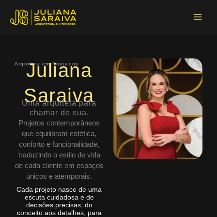
Ir
Main
para
Menu
o
conteúdo
Juliana
Arquiteta em Dourados
Saraiva
Uma arquiteta para
chamar de sua.
Projetos contemporâneos
que equilibram estética,
conforto e funcionalidade,
traduzindo o estilo de vida
de cada cliente em espaços
únicos e atemporais.
Cada projeto nasce de uma
escuta cuidadosa e de
decisões precisas, do
conceito aos detalhes, para