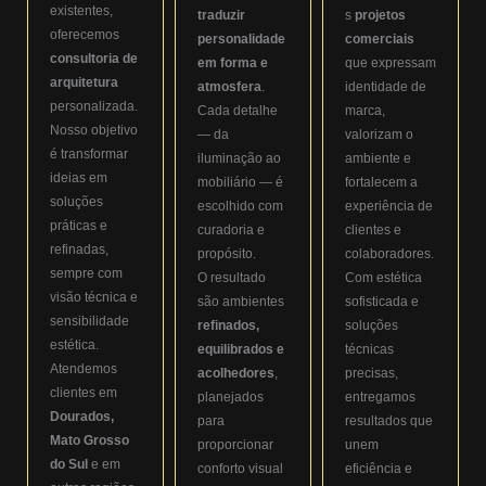
existentes,
traduzir
s
projetos
oferecemos
personalidade
comerciais
consultoria de
em forma e
que expressam
arquitetura
atmosfera
.
identidade de
personalizada.
Cada detalhe
marca,
Nosso objetivo
— da
valorizam o
é transformar
iluminação ao
ambiente e
ideias em
mobiliário — é
fortalecem a
soluções
escolhido com
experiência de
práticas e
curadoria e
clientes e
refinadas,
propósito.
colaboradores.
sempre com
O resultado
Com estética
visão técnica e
são ambientes
sofisticada e
sensibilidade
refinados,
soluções
estética.
equilibrados e
técnicas
Atendemos
acolhedores
,
precisas,
clientes em
planejados
entregamos
Dourados,
para
resultados que
Mato Grosso
proporcionar
unem
do Sul
e em
conforto visual
eficiência e