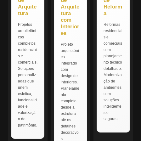
de
de
de
Arquite
Arquite
Reform
tura
tura
a
com
Projetos
Reformas
Interior
arquitetôni
residenciai
es
cos
s e
completos
comerciais
Projeto
residenciai
com
arquitetôni
s e
planejame
co
comerciais.
nto técnico
integrado
Soluções
detalhado.
com
personaliz
Moderniza
design de
adas que
ção de
interiores.
unem
ambientes
Planejame
estética,
com
nto
funcionalid
soluções
completo
ade e
inteligente
desde a
valorizaçã
s e
estrutura
o do
seguras.
até os
patrimônio.
detalhes
decorativo
s.