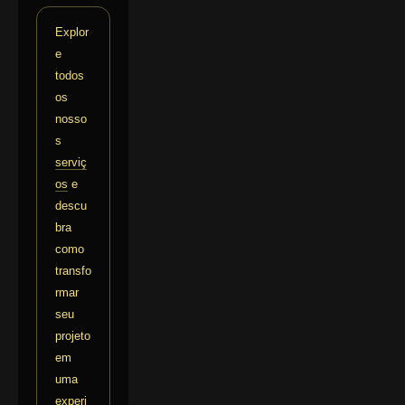
Explor
e
todos
os
nosso
s
serviç
os
e
descu
bra
como
transfo
rmar
seu
projeto
em
uma
experi