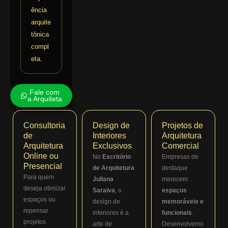
ência
arquite
tônica
compl
eta.
Fale com
a Arquiteta
Consultoria
Design de
Projetos de
de
Interiores
Arquitetura
Arquitetura
Exclusivos
Comercial
Online ou
No
Escritório
Empresas de
Presencial
de Arquitetura
destaque
Para quem
Juliana
merecem
deseja otimizar
Saraiva
, o
espaços
espaços ou
design de
memoráveis e
repensar
interiores é a
funcionais
.
projetos
arte de
Desenvolvemo