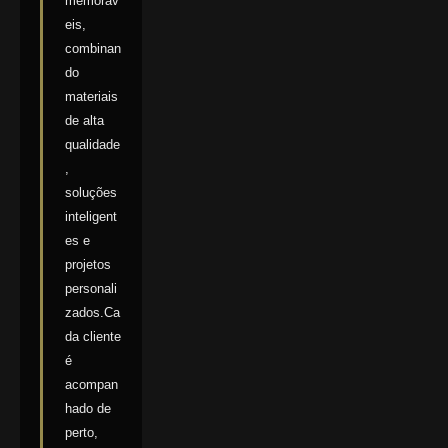
memoráv
eis,
combinan
do
materiais
de alta
qualidade
,
soluções
inteligent
es e
projetos
personali
zados.Ca
da cliente
é
acompan
hado de
perto,