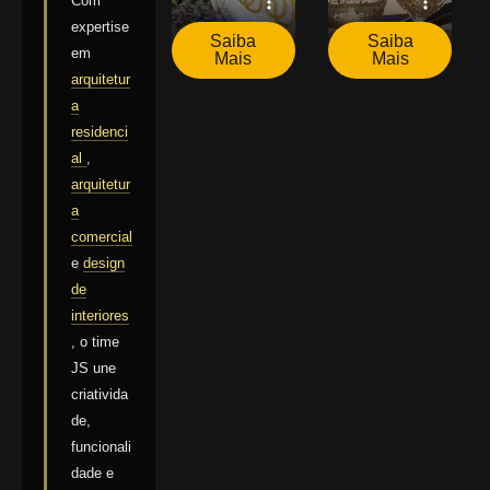
Com
expertise
Saiba
Saiba
em
Mais
Mais
arquitetur
a
residenci
al
,
arquitetur
a
comercial
e
design
de
interiores
, o time
JS une
criativida
de,
funcionali
dade e