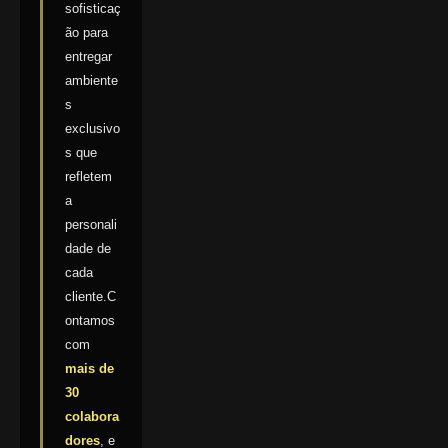
sofisticaç
ão para
entregar
ambiente
s
exclusivo
s que
refletem
a
personali
dade de
cada
cliente.C
ontamos
com
mais de
30
colabora
dores
, e