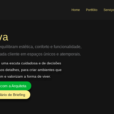
Home
Portfólio
Serviço
va
uilibram estética, conforto e funcionalidade,
 cada cliente em espaços únicos e atemporais.
e uma escuta cuidadosa e de decisões
aos detalhes, para criar ambientes que
am e valorizam a forma de viver.
 com a Arquiteta
ário de Briefing