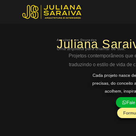
Ir
para
o
conteúdo
Juliana Sarai
Arquiteta em Dourados
Uma arquiteta para chamar de sua.
Projetos contemporâneos que eq
traduzindo o estilo de vida de
Cada projeto nasce d
precisas, do conceito 
acolhem, inspir
Fale
Formul