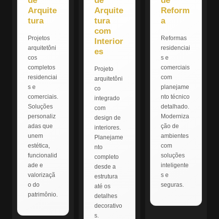
de
de
de
Arquite
Arquite
Reform
tura
tura
a
com
Projetos
Reformas
Interior
arquitetôni
residenciai
es
cos
s e
completos
comerciais
Projeto
residenciai
com
arquitetôni
s e
planejame
co
comerciais.
nto técnico
integrado
Soluções
detalhado.
com
personaliz
Moderniza
design de
adas que
ção de
interiores.
unem
ambientes
Planejame
estética,
com
nto
funcionalid
soluções
completo
ade e
inteligente
desde a
valorizaçã
s e
estrutura
o do
seguras.
até os
patrimônio.
detalhes
decorativo
s.