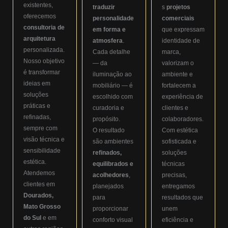
existentes,
traduzir
s
projetos
oferecemos
personalidade
comerciais
consultoria de
em forma e
que expressam
arquitetura
atmosfera
.
identidade de
personalizada.
Cada detalhe
marca,
Nosso objetivo
— da
valorizam o
é transformar
iluminação ao
ambiente e
ideias em
mobiliário — é
fortalecem a
soluções
escolhido com
experiência de
práticas e
curadoria e
clientes e
refinadas,
propósito.
colaboradores.
sempre com
O resultado
Com estética
visão técnica e
são ambientes
sofisticada e
sensibilidade
refinados,
soluções
estética.
equilibrados e
técnicas
Atendemos
acolhedores
,
precisas,
clientes em
planejados
entregamos
Dourados,
para
resultados que
Mato Grosso
proporcionar
unem
do Sul
e em
conforto visual
eficiência e