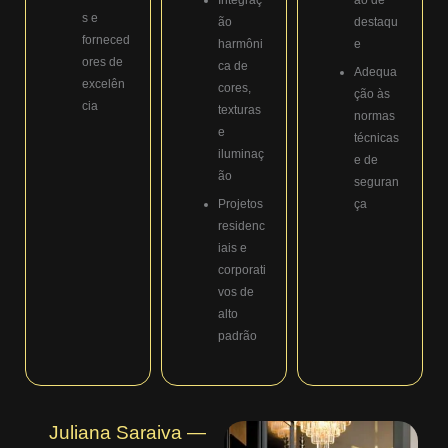
s e
ão
destaqu
forneced
harmôni
e
ores de
ca de
Adequa
excelên
cores,
ção às
cia
texturas
normas
e
técnicas
iluminaç
e de
ão
seguran
Projetos
ça
residenc
iais e
corporati
vos de
alto
padrão
Juliana Saraiva —