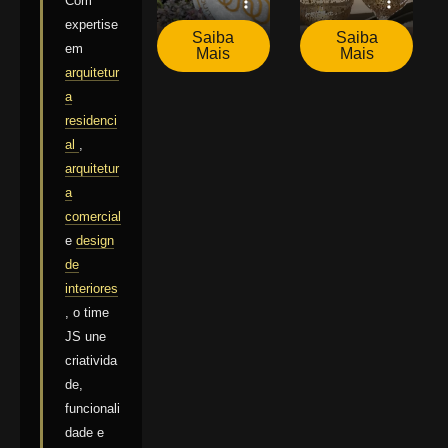
Com
expertise
Saiba
Saiba
em
Mais
Mais
arquitetur
a
residenci
al
,
arquitetur
a
comercial
e
design
de
interiores
, o time
JS une
criativida
de,
funcionali
dade e