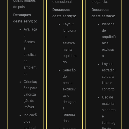
outras regiões
e emocional.
elegância.
do país.
Destaques
Destaques
Destaques
deste serviço:
deste serviço:
deste serviço:
Layout
Identida
Avaliaçã
funciona
de
o
l e
arquitetô
técnica
estetica
nica
e
mente
exclusiv
estética
equilibra
a
de
do
Layout
ambient
Seleção
estratégi
es
de
co para
Orientaç
peças
fluxo e
ões para
exclusiv
conforto
valoriza
as e
Uso de
ção do
designer
materiai
imóvel
s
s nobres
renoma
Indicaçã
e
dos
o de
iluminaç
materiai
Integraç
ão de