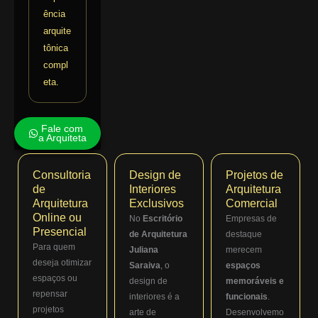
ência
arquite
tônica
compl
eta.
Fale com
a Arquiteta
Consultoria
Design de
Projetos de
de
Interiores
Arquitetura
Arquitetura
Exclusivos
Comercial
Online ou
No
Escritório
Empresas de
Presencial
de Arquitetura
destaque
Para quem
Juliana
merecem
deseja otimizar
Saraiva
, o
espaços
espaços ou
design de
memoráveis e
repensar
interiores é a
funcionais
.
projetos
arte de
Desenvolvemo