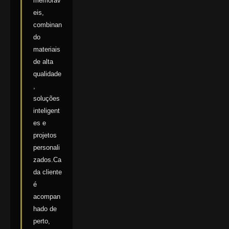
memoráv
eis,
combinan
do
materiais
de alta
qualidade
,
soluções
inteligent
es e
projetos
personali
zados.Ca
da cliente
é
acompan
hado de
perto,