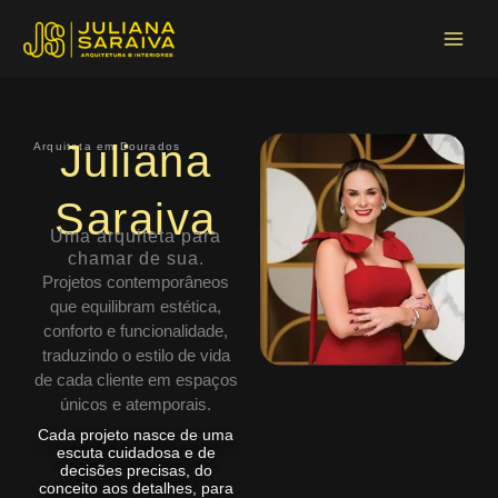
Ir
Main
para
Menu
o
conteúdo
Juliana
Arquiteta em Dourados
Saraiva
Uma arquiteta para
chamar de sua.
Projetos contemporâneos
que equilibram estética,
conforto e funcionalidade,
traduzindo o estilo de vida
de cada cliente em espaços
únicos e atemporais.
Cada projeto nasce de uma
escuta cuidadosa e de
decisões precisas, do
conceito aos detalhes, para