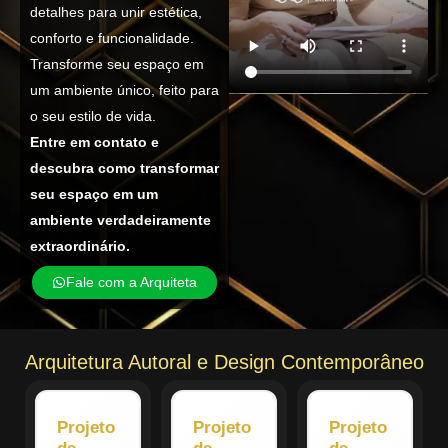
detalhes para unir estética,
conforto e funcionalidade.
Transforme seu espaço em
um ambiente único, feito para
o seu estilo de vida.
Entre em contato e
descubra como transformar
seu espaço em um
ambiente verdadeiramente
extraordinário.
Fale com a Arquiteta
Arquitetura Autoral e Design Contemporâneo
Projeto
Projeto
Projeto