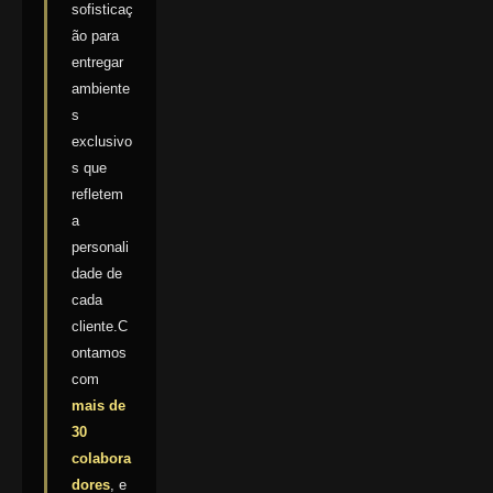
sofisticaç
ão para
entregar
ambiente
s
exclusivo
s que
refletem
a
personali
dade de
cada
cliente.C
ontamos
com
mais de
30
colabora
dores
, e