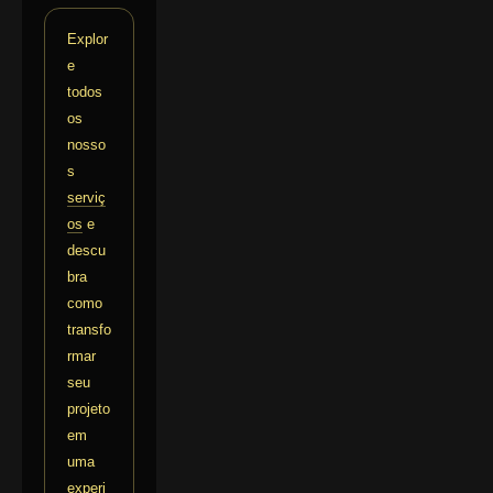
Explor
e
todos
os
nosso
s
serviç
os
e
descu
bra
como
transfo
rmar
seu
projeto
em
uma
experi