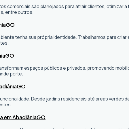
os comerciais são planejados para atrair clientes, otimizar a 
s, entre outros.
nia
GO
ambiente tenha sua própria identidade. Trabalhamos para cria
tes.
nia
GO
sformam espaços públicos e privados, promovendo mobilidade
ande porte.
adiânia
GO
ncionalidade. Desde jardins residenciais até áreas verdes 
entes.
ta em Abadiânia
GO