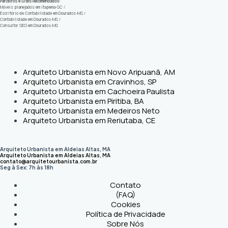
Parceiros e Sites Recomendados:
Móveis planejados em Itapema-SC
/
Escritório de Contabilidade em Dourados-MS
/
Contabilidade em Dourados-MS
/
Consultor SEO em Dourados-MS
Arquiteto Urbanista em Novo Aripuanã, AM
Arquiteto Urbanista em Cravinhos, SP
Arquiteto Urbanista em Cachoeira Paulista
Arquiteto Urbanista em Piritiba, BA
Arquiteto Urbanista em Medeiros Neto
Arquiteto Urbanista em Reriutaba, CE
Arquiteto Urbanista em Aldeias Altas, MA
Arquiteto Urbanista em Aldeias Altas
,
MA
contato@arquitetourbanista.com.br
Seg à Sex: 7h às 18h
Contato
(FAQ)
Cookies
Política de Privacidade
Sobre Nós