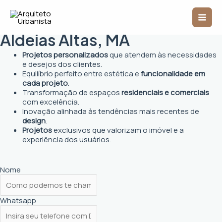
Ir
Mai
para
Arquiteto Urbanista em
o
Men
conteúdo
Aldeias Altas, MA
Projetos personalizados
que atendem às necessidades
e desejos dos clientes.
Equilíbrio perfeito entre estética e
funcionalidade em
cada projeto
.
Transformação de espaços
residenciais e comerciais
com excelência.
Inovação alinhada às tendências mais recentes de
design
.
Projetos
exclusivos que valorizam o imóvel e a
experiência dos usuários.
Nome
Whatsapp