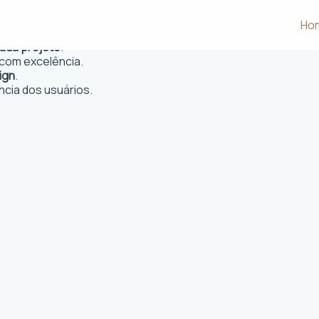
Ho
 e desejos dos clientes.
cada projeto
.
com excelência.
ign
.
ncia dos usuários.