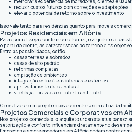
melhorar a experiência de moradores, clientes e usuár
reduzir custos futuros com correções e adaptações
elevar o potencial de retorno sobre o investimento
Isso vale tanto para residências quanto para imóveis comerc
Projetos Residenciais em Altônia
Para quem deseja construir ou reformar, o arquiteto urbanis
o perfil do cliente, as características do terreno e os objetiv
Entre as possibilidades, estão:
casas térreas e sobrados
casas de alto padrão
reformas completas
ampliação de ambientes
integração entre áreas internas e externas
aproveitamento de luz natural
ventilação cruzada e conforto ambiental
O resultado é um projeto mais coerente com a rotina da famí
Projetos Comerciais e Corporativos em Al
Nos projetos comerciais, o arquiteto urbanista atua para cr
setorização e conforto influenciam diretamente no desemp
Empresas e empreendedores em Altônia podem contar com e