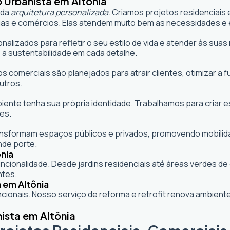
 Urbanista em Altônia
 da
arquitetura personalizada
. Criamos projetos residenciais
as e comércios. Elas atendem muito bem as necessidades e e
onalizados para refletir o seu estilo de vida e atender às s
 a sustentabilidade em cada detalhe.
s comerciais são planejados para atrair clientes, otimizar a 
utros.
mbiente tenha sua própria identidade. Trabalhamos para criar
es.
formam espaços públicos e privados, promovendo mobilidade,
nde porte.
nia
cionalidade. Desde jardins residenciais até áreas verdes d
ntes.
 em Altônia
ionais. Nosso serviço de reforma e retrofit renova ambie
ista em Altônia