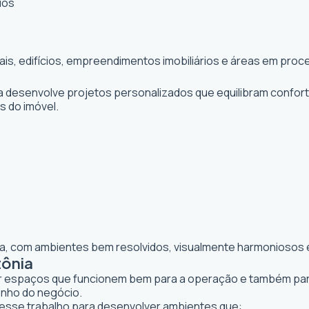
ios
iais, edifícios, empreendimentos imobiliários e áreas em pr
ta desenvolve projetos personalizados que equilibram confor
os do imóvel.
lia, com ambientes bem resolvidos, visualmente harmoniosos e
tônia
iar espaços que funcionem bem para a operação e também para 
enho do negócio.
sse trabalho para desenvolver ambientes que: