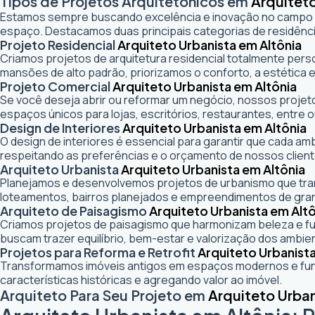
Tipos de Projetos Arquitetônicos em
Arquiteto
Estamos sempre buscando excelência e inovação no campo
espaço. Destacamos duas principais categorias de residênci
Projeto Residencial
Arquiteto Urbanista em Altônia
Criamos projetos de arquitetura residencial totalmente pers
mansões de alto padrão, priorizamos o conforto, a estética e
Projeto Comercial
Arquiteto Urbanista em Altônia
Se você deseja abrir ou reformar um negócio
, nossos projeto
espaços únicos para lojas, escritórios, restaurantes, entre o
Design de Interiores
Arquiteto Urbanista em Altônia
O design de interiores é essencial para garantir que cada a
respeitando as preferências e o orçamento de nossos client
Arquiteto Urbanista
Arquiteto Urbanista em Altônia
Planejamos e desenvolvemos projetos de urbanismo que trans
loteamentos, bairros planejados e empreendimentos de gra
Arquiteto de Paisagismo
Arquiteto Urbanista em Altô
Criamos projetos de paisagismo que harmonizam beleza e fun
buscam trazer equilíbrio, bem-estar e valorização dos ambie
Projetos para Reforma e Retrofit
Arquiteto Urbanista
Transformamos imóveis antigos em espaços modernos e func
características históricas e agregando valor ao imóvel.
Arquiteto Para Seu Projeto em
Arquiteto Urban