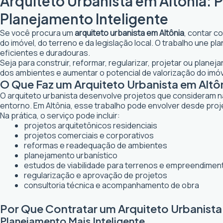
Arquiteto Urbanista em Altônia: 
Planejamento Inteligente
Se você procura um
arquiteto urbanista em Altônia
, contar c
do imóvel, do terreno e da legislação local. O trabalho une 
eficientes e duradouras.
Seja para construir, reformar, regularizar, projetar ou planej
dos ambientes e aumentar o potencial de valorização do imóv
O Que Faz um Arquiteto Urbanista em Altô
O arquiteto urbanista desenvolve projetos que consideram n
entorno. Em Altônia, esse trabalho pode envolver desde proj
Na prática, o serviço pode incluir:
projetos arquitetônicos residenciais
projetos comerciais e corporativos
reformas e readequação de ambientes
planejamento urbanístico
estudos de viabilidade para terrenos e empreendimen
regularização e aprovação de projetos
consultoria técnica e acompanhamento de obra
Por Que Contratar um Arquiteto Urbanista
Planejamento Mais Inteligente