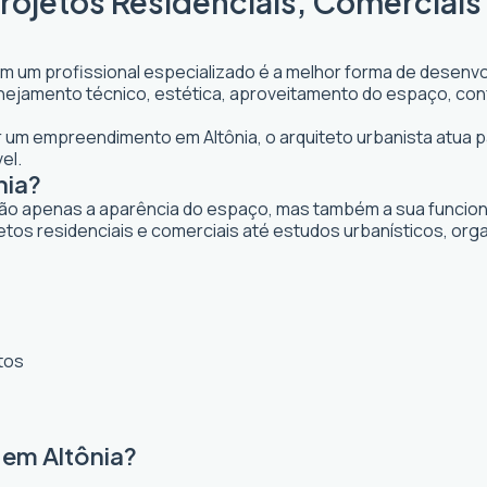
Projetos Residenciais, Comerciais
om um profissional especializado é a melhor forma de desenvol
planejamento técnico, estética, aproveitamento do espaço, con
ar um empreendimento em Altônia, o arquiteto urbanista atua pa
el.
nia?
ão apenas a aparência do espaço, mas também a sua funcional
etos residenciais e comerciais até estudos urbanísticos, or
tos
 em Altônia?