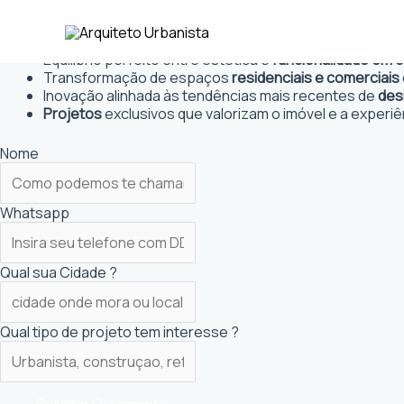
Ir
Arquiteto Urbanista em Altônia
para
Projetos personalizados
que atendem às necessidades
o
Equilíbrio perfeito entre estética e
funcionalidade em 
conteúdo
Transformação de espaços
residenciais e comerciais
Inovação alinhada às tendências mais recentes de
des
Projetos
exclusivos que valorizam o imóvel e a experiê
Nome
Whatsapp
Qual sua Cidade ?
Qual tipo de projeto tem interesse ?