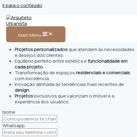
Ir para o conteúdo
Arquiteto Urbanista em
Anápolis
Main Menu
Projetos personalizados
que atendem às necessidades
e desejos dos clientes.
Equilíbrio perfeito entre estética e
funcionalidade em
cada projeto
.
Transformação de espaços
residenciais e comerciais
com excelência.
Inovação alinhada às tendências mais recentes de
design
.
Projetos
exclusivos que valorizam o imóvel e a
experiência dos usuários.
Nome
Whatsapp