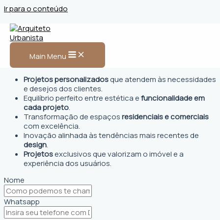
Ir para o conteúdo
Arquiteto Urbanista em
Arari, MA
Main Menu
Projetos personalizados
que atendem às necessidades
e desejos dos clientes.
Equilíbrio perfeito entre estética e
funcionalidade em
cada projeto
.
Transformação de espaços
residenciais e comerciais
com excelência.
Inovação alinhada às tendências mais recentes de
design
.
Projetos
exclusivos que valorizam o imóvel e a
experiência dos usuários.
Nome
Whatsapp