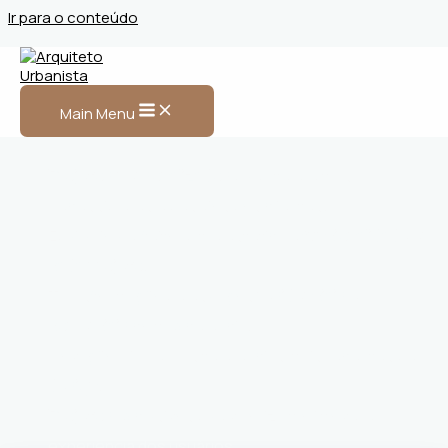
Ir para o conteúdo
Arquiteto Urbanista em
Araucária
Main Menu
Projetos personalizados
que atendem às
necessidades e desejos dos clientes.
Equilíbrio perfeito entre estética e
funcionalidade em
cada projeto
.
Transformação de espaços
residenciais e
comerciais
com excelência.
Inovação alinhada às tendências mais recentes de
design
.
Projetos
exclusivos que valorizam o imóvel e a
experiência dos usuários.