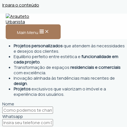
Ir para o conteúdo
Arquiteto Urbanista em
Artur Nogueira, SP
Main Menu
Projetos personalizados
que atendem às necessidades
e desejos dos clientes.
Equilíbrio perfeito entre estética e
funcionalidade em
cada projeto
.
Transformação de espaços
residenciais e comerciais
com excelência.
Inovação alinhada às tendências mais recentes de
design
.
Projetos
exclusivos que valorizam o imóvel e a
experiência dos usuários.
Nome
Whatsapp