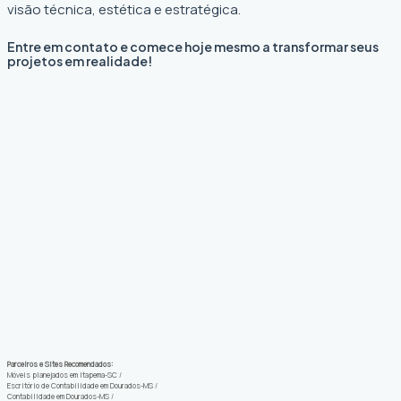
visão técnica, estética e estratégica.
Entre em contato e comece hoje mesmo a transformar seus
projetos em realidade!
Parceiros e Sites Recomendados:
Móveis planejados em Itapema-SC
/
Escritório de Contabilidade em Dourados-MS
/
Contabilidade em Dourados-MS
/