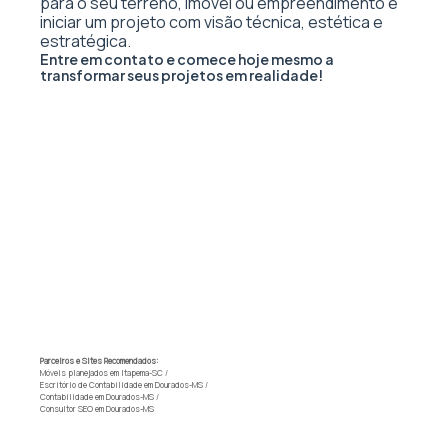
para o seu terreno, imóvel ou empreendimento e
iniciar um projeto com visão técnica, estética e
estratégica.
Entre em contato e comece hoje mesmo a
transformar seus projetos em realidade!
Parceiros e Sites Recomendados:
Móveis planejados em Itapema-SC
/
Escritório de Contabilidade em Dourados-MS
/
Contabilidade em Dourados-MS
/
Consultor SEO em Dourados-MS