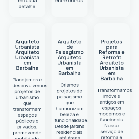
em cada
entre outros.
detalhe.
Arquiteto
Arquiteto
Projetos
Urbanista
de
para
Arquiteto
Paisagismo
Reforma e
Urbanista
Arquiteto
Retrofit
em
Urbanista
Arquiteto
Barbalha
em
Urbanista
Barbalha
em
Barbalha
Planejamos e
Criamos
desenvolvemos
Transformamos
projetos de
projetos de
imóveis
paisagismo
urbanismo
antigos em
que
que
espaços
harmonizam
transformam
modernos e
beleza e
espaços
funcionais.
funcionalidade.
públicos e
Nosso
Desde jardins
privados,
serviço de
residenciais
promovendo
reforma e
até áreas
mobilidade,