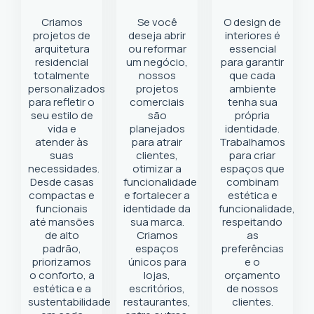
Criamos
Se você
O design de
projetos de
deseja abrir
interiores é
arquitetura
ou reformar
essencial
residencial
um negócio
,
para garantir
totalmente
nossos
que cada
personalizados
projetos
ambiente
para refletir o
comerciais
tenha sua
seu estilo de
são
própria
vida e
planejados
identidade.
atender às
para atrair
Trabalhamos
suas
clientes,
para criar
necessidades.
otimizar a
espaços que
Desde casas
funcionalidade
combinam
compactas e
e fortalecer a
estética e
funcionais
identidade da
funcionalidade,
até mansões
sua marca.
respeitando
de alto
Criamos
as
padrão,
espaços
preferências
priorizamos
únicos para
e o
o conforto, a
lojas,
orçamento
estética e a
escritórios,
de nossos
sustentabilidade
restaurantes,
clientes.