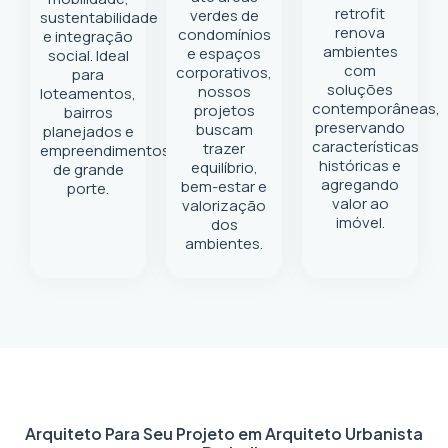
retrofit
verdes de
sustentabilidade
renova
condomínios
e integração
ambientes
e espaços
social. Ideal
com
corporativos,
para
soluções
nossos
loteamentos,
contemporâneas,
projetos
bairros
preservando
buscam
planejados e
características
trazer
empreendimentos
históricas e
equilíbrio,
de grande
agregando
bem-estar e
porte.
valor ao
valorização
imóvel.
dos
ambientes.
Arquiteto Para Seu Projeto em
Arquiteto Urbanista