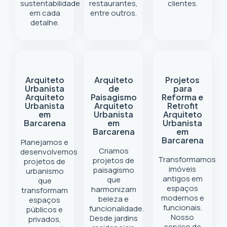
sustentabilidade
restaurantes,
clientes.
em cada
entre outros.
detalhe.
Arquiteto
Arquiteto
Projetos
Urbanista
de
para
Arquiteto
Paisagismo
Reforma e
Urbanista
Arquiteto
Retrofit
em
Urbanista
Arquiteto
Barcarena
em
Urbanista
Barcarena
em
Barcarena
Planejamos e
Criamos
desenvolvemos
Transformamos
projetos de
projetos de
imóveis
paisagismo
urbanismo
antigos em
que
que
espaços
harmonizam
transformam
modernos e
beleza e
espaços
funcionais.
funcionalidade.
públicos e
Nosso
Desde jardins
privados,
serviço de