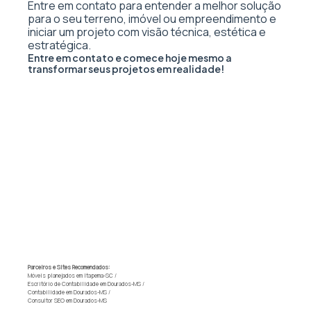
Entre em contato para entender a melhor solução
para o seu terreno, imóvel ou empreendimento e
iniciar um projeto com visão técnica, estética e
estratégica.
Entre em contato e comece hoje mesmo a
transformar seus projetos em realidade!
Parceiros e Sites Recomendados:
Móveis planejados em Itapema-SC
/
Escritório de Contabilidade em Dourados-MS
/
Contabilidade em Dourados-MS
/
Consultor SEO em Dourados-MS