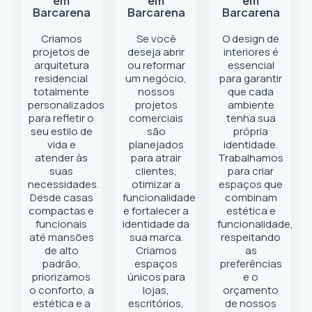
em
em
em
Barcarena
Barcarena
Barcarena
Criamos
Se você
O design de
projetos de
deseja abrir
interiores é
arquitetura
ou reformar
essencial
residencial
um negócio
,
para garantir
totalmente
nossos
que cada
personalizados
projetos
ambiente
para refletir o
comerciais
tenha sua
seu estilo de
são
própria
vida e
planejados
identidade.
atender às
para atrair
Trabalhamos
suas
clientes,
para criar
necessidades.
otimizar a
espaços que
Desde casas
funcionalidade
combinam
compactas e
e fortalecer a
estética e
funcionais
identidade da
funcionalidade,
até mansões
sua marca.
respeitando
de alto
Criamos
as
padrão,
espaços
preferências
priorizamos
únicos para
e o
o conforto, a
lojas,
orçamento
estética e a
escritórios,
de nossos