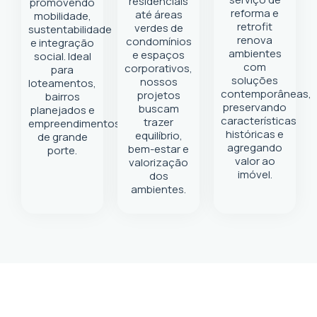
residenciais
promovendo
reforma e
até áreas
mobilidade,
retrofit
verdes de
sustentabilidade
renova
condomínios
e integração
ambientes
e espaços
social. Ideal
com
corporativos,
para
soluções
nossos
loteamentos,
contemporâneas,
projetos
bairros
preservando
buscam
planejados e
características
trazer
empreendimentos
históricas e
equilíbrio,
de grande
agregando
bem-estar e
porte.
valor ao
valorização
imóvel.
dos
ambientes.