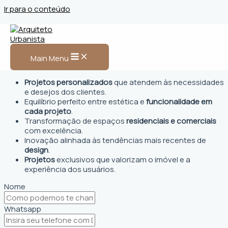
Ir para o conteúdo
Arquiteto Urbanista em
Barra do Corda
Main Menu
Projetos personalizados
que atendem às necessidades
e desejos dos clientes.
Equilíbrio perfeito entre estética e
funcionalidade em
cada projeto
.
Transformação de espaços
residenciais e comerciais
com excelência.
Inovação alinhada às tendências mais recentes de
design
.
Projetos
exclusivos que valorizam o imóvel e a
experiência dos usuários.
Nome
Whatsapp