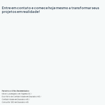
Entre em contato e comece hoje mesmo a transformar seus
projetos em realidade!
Parceiros e Sites Recomendados:
Móveis planejados em Itapema-SC
/
Escritório de Contabilidade em Dourados-MS
/
Contabilidade em Dourados-MS
/
Consultor SEO em Dourados-MS