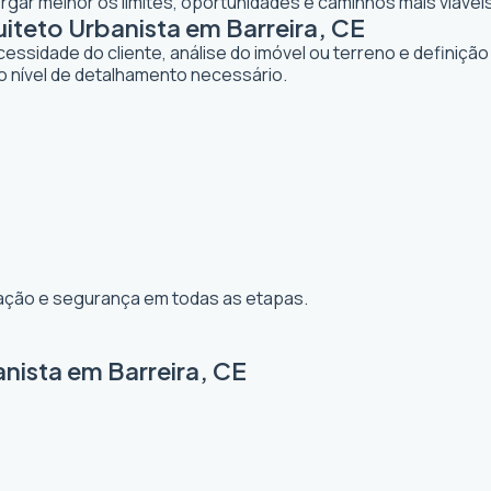
gar melhor os limites, oportunidades e caminhos mais viáveis
teto Urbanista em Barreira, CE
dade do cliente, análise do imóvel ou terreno e definição d
o nível de detalhamento necessário.
ização e segurança em todas as etapas.
nista em Barreira, CE