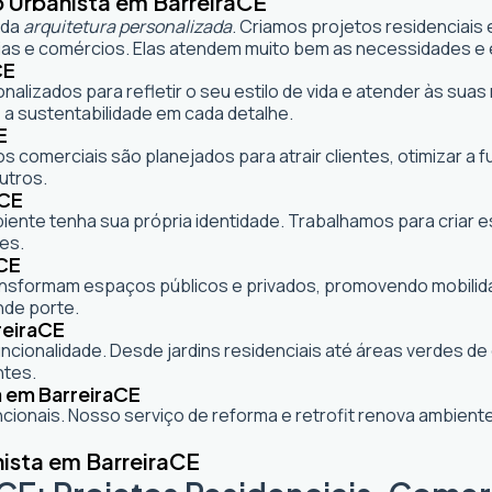
 Urbanista em Barreira
CE
 da
arquitetura personalizada
. Criamos projetos residenciais
as e comércios. Elas atendem muito bem as necessidades e e
CE
onalizados para refletir o seu estilo de vida e atender às s
 a sustentabilidade em cada detalhe.
E
s comerciais são planejados para atrair clientes, otimizar a 
utros.
CE
mbiente tenha sua própria identidade. Trabalhamos para criar
es.
CE
formam espaços públicos e privados, promovendo mobilidade,
nde porte.
eira
CE
cionalidade. Desde jardins residenciais até áreas verdes d
ntes.
 em Barreira
CE
ionais. Nosso serviço de reforma e retrofit renova ambie
ista em Barreira
CE