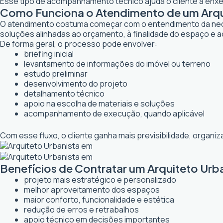
Esse tipo de acompanhamento técnico ajuda o cliente a enxer
Como Funciona o Atendimento de um Arqui
O atendimento costuma começar com o entendimento da necessi
soluções alinhadas ao orçamento, à finalidade do espaço e a
De forma geral, o processo pode envolver:
briefing inicial
levantamento de informações do imóvel ou terreno
estudo preliminar
desenvolvimento do projeto
detalhamento técnico
apoio na escolha de materiais e soluções
acompanhamento de execução, quando aplicável
Com esse fluxo, o cliente ganha mais previsibilidade, organ
Benefícios de Contratar um Arquiteto Urba
projeto mais estratégico e personalizado
melhor aproveitamento dos espaços
maior conforto, funcionalidade e estética
redução de erros e retrabalhos
apoio técnico em decisões importantes