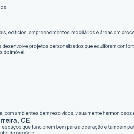
ios
iais, edifícios, empreendimentos imobiliários e áreas em pr
ta desenvolve projetos personalizados que equilibram confor
os do imóvel.
lia, com ambientes bem resolvidos, visualmente harmoniosos e
rreira, CE
iar espaços que funcionem bem para a operação e também para 
enho do negócio.