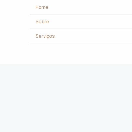
 CE
Home
 e desejos dos clientes.
cada projeto
.
Sobre
com excelência.
ign
.
Serviços
ncia dos usuários.