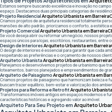
Tipos de Projetos Arquitetônicos em
Arquiteto
Estamos sempre buscando excelência e inovação no campo
espaço. Destacamos duas principais categorias de residênci
Projeto Residencial
Arquiteto Urbanista em Barreira
Criamos projetos de arquitetura residencial totalmente pers
mansões de alto padrão, priorizamos o conforto, a estética e
Projeto Comercial
Arquiteto Urbanista em Barreira
C
Se você deseja abrir ou reformar um negócio
, nossos projeto
espaços únicos para lojas, escritórios, restaurantes, entre o
Design de Interiores
Arquiteto Urbanista em Barreira
O design de interiores é essencial para garantir que cada a
respeitando as preferências e o orçamento de nossos client
Arquiteto Urbanista
Arquiteto Urbanista em Barreira
Planejamos e desenvolvemos projetos de urbanismo que trans
loteamentos, bairros planejados e empreendimentos de gra
Arquiteto de Paisagismo
Arquiteto Urbanista em Barr
Criamos projetos de paisagismo que harmonizam beleza e fun
buscam trazer equilíbrio, bem-estar e valorização dos ambie
Projetos para Reforma e Retrofit
Arquiteto Urbanista
Transformamos imóveis antigos em espaços modernos e func
características históricas e agregando valor ao imóvel.
Arquiteto Para Seu Projeto em
Arquiteto Urban