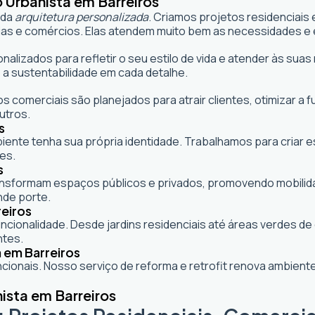
 Urbanista em Barreiros
 da
arquitetura personalizada
. Criamos projetos residenciais
as e comércios. Elas atendem muito bem as necessidades e e
onalizados para refletir o seu estilo de vida e atender às s
 a sustentabilidade em cada detalhe.
s comerciais são planejados para atrair clientes, otimizar a 
utros.
s
mbiente tenha sua própria identidade. Trabalhamos para criar
es.
s
formam espaços públicos e privados, promovendo mobilidade,
nde porte.
reiros
cionalidade. Desde jardins residenciais até áreas verdes d
ntes.
 em Barreiros
ionais. Nosso serviço de reforma e retrofit renova ambie
ista em Barreiros