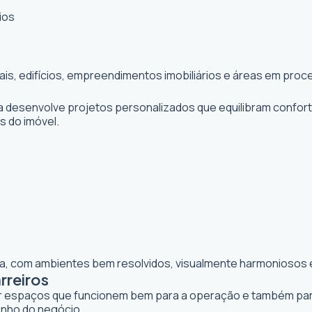
ios
iais, edifícios, empreendimentos imobiliários e áreas em pr
ta desenvolve projetos personalizados que equilibram confor
os do imóvel.
lia, com ambientes bem resolvidos, visualmente harmoniosos e
rreiros
iar espaços que funcionem bem para a operação e também para 
enho do negócio.