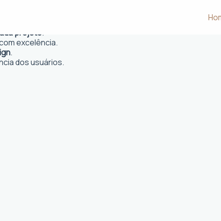
Ho
 e desejos dos clientes.
cada projeto
.
com excelência.
ign
.
ncia dos usuários.