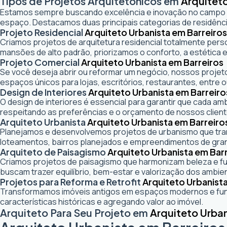
Tipos de Projetos Arquitetônicos em
Arquiteto
Estamos sempre buscando excelência e inovação no campo
espaço. Destacamos duas principais categorias de residênci
Projeto Residencial
Arquiteto Urbanista em Barreiros
Criamos projetos de arquitetura residencial totalmente pers
mansões de alto padrão, priorizamos o conforto, a estética e
Projeto Comercial
Arquiteto Urbanista em Barreiros
Se você deseja abrir ou reformar um negócio
, nossos projeto
espaços únicos para lojas, escritórios, restaurantes, entre o
Design de Interiores
Arquiteto Urbanista em Barreiro
O design de interiores é essencial para garantir que cada a
respeitando as preferências e o orçamento de nossos client
Arquiteto Urbanista
Arquiteto Urbanista em Barreiro
Planejamos e desenvolvemos projetos de urbanismo que trans
loteamentos, bairros planejados e empreendimentos de gra
Arquiteto de Paisagismo
Arquiteto Urbanista em Bar
Criamos projetos de paisagismo que harmonizam beleza e fun
buscam trazer equilíbrio, bem-estar e valorização dos ambie
Projetos para Reforma e Retrofit
Arquiteto Urbanista
Transformamos imóveis antigos em espaços modernos e func
características históricas e agregando valor ao imóvel.
Arquiteto Para Seu Projeto em
Arquiteto Urban