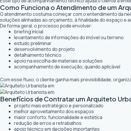
Esse tipo de acompanhamento técnico ajuda o cliente a enxer
Como Funciona o Atendimento de um Arqui
O atendimento costuma começar com o entendimento da necessi
soluções alinhadas ao orçamento, à finalidade do espaço e a
De forma geral, o processo pode envolver:
briefing inicial
levantamento de informações do imóvel ou terreno
estudo preliminar
desenvolvimento do projeto
detalhamento técnico
apoio na escolha de materiais e soluções
acompanhamento de execução, quando aplicável
Com esse fluxo, o cliente ganha mais previsibilidade, organ
Benefícios de Contratar um Arquiteto Urba
projeto mais estratégico e personalizado
melhor aproveitamento dos espaços
maior conforto, funcionalidade e estética
redução de erros e retrabalhos
apoio técnico em decisões importantes