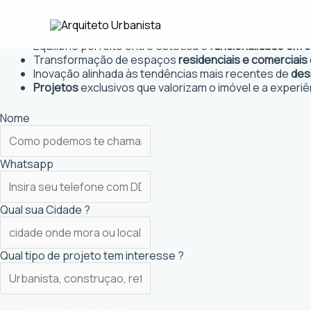
Ir
Arquiteto Urbanista em Barreiros
para
Projetos personalizados
que atendem às necessidades
o
Equilíbrio perfeito entre estética e
funcionalidade em 
conteúdo
Transformação de espaços
residenciais e comerciais
Inovação alinhada às tendências mais recentes de
des
Projetos
exclusivos que valorizam o imóvel e a experiê
Nome
Whatsapp
Qual sua Cidade ?
Qual tipo de projeto tem interesse ?