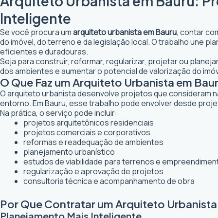
Arquiteto Urbanista em Bauru: P
Inteligente
Se você procura um
arquiteto urbanista em Bauru
, contar co
do imóvel, do terreno e da legislação local. O trabalho une 
eficientes e duradouras.
Seja para construir, reformar, regularizar, projetar ou plane
dos ambientes e aumentar o potencial de valorização do imóv
O Que Faz um Arquiteto Urbanista em Bau
O arquiteto urbanista desenvolve projetos que consideram n
entorno. Em Bauru, esse trabalho pode envolver desde proje
Na prática, o serviço pode incluir:
projetos arquitetônicos residenciais
projetos comerciais e corporativos
reformas e readequação de ambientes
planejamento urbanístico
estudos de viabilidade para terrenos e empreendimen
regularização e aprovação de projetos
consultoria técnica e acompanhamento de obra
Por Que Contratar um Arquiteto Urbanist
Planejamento Mais Inteligente