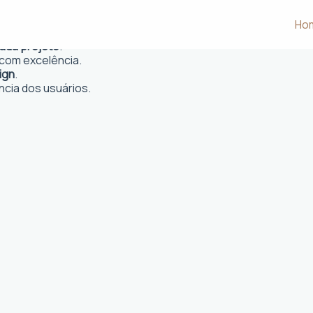
Ho
 e desejos dos clientes.
cada projeto
.
com excelência.
ign
.
ncia dos usuários.