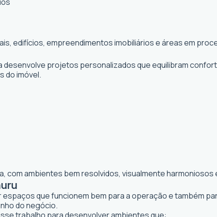
ios
iais, edifícios, empreendimentos imobiliários e áreas em pr
ta desenvolve projetos personalizados que equilibram confor
os do imóvel.
lia, com ambientes bem resolvidos, visualmente harmoniosos e
auru
iar espaços que funcionem bem para a operação e também para 
enho do negócio.
se trabalho para desenvolver ambientes que: