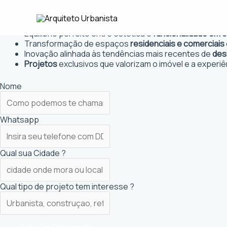
Ir
Arquiteto Urbanista em Bauru
para
Projetos personalizados
que atendem às necessidades
o
Equilíbrio perfeito entre estética e
funcionalidade em 
conteúdo
Transformação de espaços
residenciais e comerciais
Inovação alinhada às tendências mais recentes de
des
Projetos
exclusivos que valorizam o imóvel e a experiê
Nome
Whatsapp
Qual sua Cidade ?
Qual tipo de projeto tem interesse ?