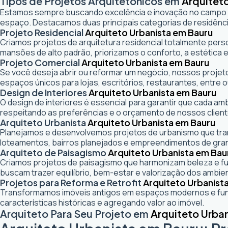
Tipos de Projetos Arquitetônicos em
Arquitet
Estamos sempre buscando excelência e inovação no campo
espaço. Destacamos duas principais categorias de residênci
Projeto Residencial
Arquiteto Urbanista em Bauru
Criamos projetos de arquitetura residencial totalmente pers
mansões de alto padrão, priorizamos o conforto, a estética e
Projeto Comercial
Arquiteto Urbanista em Bauru
Se você deseja abrir ou reformar um negócio
, nossos projeto
espaços únicos para lojas, escritórios, restaurantes, entre o
Design de Interiores
Arquiteto Urbanista em Bauru
O design de interiores é essencial para garantir que cada a
respeitando as preferências e o orçamento de nossos client
Arquiteto Urbanista
Arquiteto Urbanista em Bauru
Planejamos e desenvolvemos projetos de urbanismo que trans
loteamentos, bairros planejados e empreendimentos de gra
Arquiteto de Paisagismo
Arquiteto Urbanista em Bau
Criamos projetos de paisagismo que harmonizam beleza e fun
buscam trazer equilíbrio, bem-estar e valorização dos ambie
Projetos para Reforma e Retrofit
Arquiteto Urbanist
Transformamos imóveis antigos em espaços modernos e func
características históricas e agregando valor ao imóvel.
Arquiteto Para Seu Projeto em
Arquiteto Urba