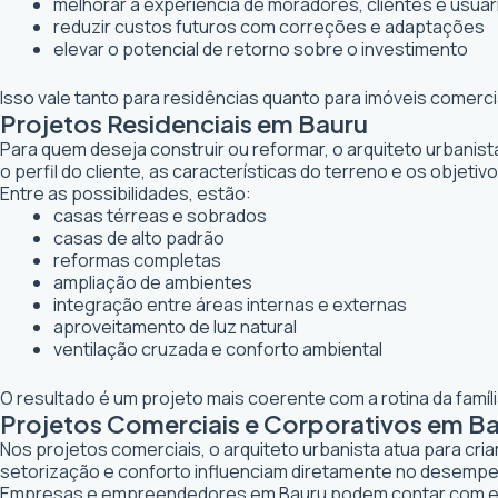
melhorar a experiência de moradores, clientes e usuár
reduzir custos futuros com correções e adaptações
elevar o potencial de retorno sobre o investimento
Isso vale tanto para residências quanto para imóveis comerc
Projetos Residenciais em Bauru
Para quem deseja construir ou reformar, o arquiteto urbanis
o perfil do cliente, as características do terreno e os objetiv
Entre as possibilidades, estão:
casas térreas e sobrados
casas de alto padrão
reformas completas
ampliação de ambientes
integração entre áreas internas e externas
aproveitamento de luz natural
ventilação cruzada e conforto ambiental
O resultado é um projeto mais coerente com a rotina da famí
Projetos Comerciais e Corporativos em B
Nos projetos comerciais, o arquiteto urbanista atua para cr
setorização e conforto influenciam diretamente no desemp
Empresas e empreendedores em Bauru podem contar com es