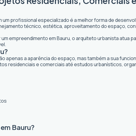
rojetos Residenciais, Comerciais
m um profissional especializado é a melhor forma de desenvolv
planejamento técnico, estética, aproveitamento do espaço, con
jar um empreendimento em Bauru, o arquiteto urbanista atua par
el.
ru?
ão apenas a aparência do espaço, mas também a sua funcional
tos residenciais e comerciais até estudos urbanísticos, org
tos
a em Bauru?