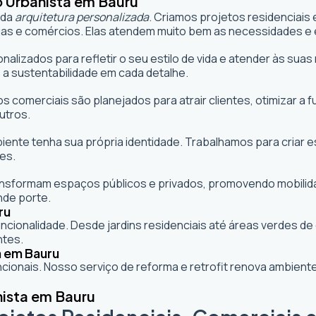
o Urbanista em Bauru
 da
arquitetura personalizada
. Criamos projetos residenciais
as e comércios. Elas atendem muito bem as necessidades e e
onalizados para refletir o seu estilo de vida e atender às s
 a sustentabilidade em cada detalhe.
s comerciais são planejados para atrair clientes, otimizar a 
utros.
mbiente tenha sua própria identidade. Trabalhamos para criar
es.
formam espaços públicos e privados, promovendo mobilidade,
nde porte.
ru
cionalidade. Desde jardins residenciais até áreas verdes d
ntes.
a em Bauru
ionais. Nosso serviço de reforma e retrofit renova ambie
nista em Bauru