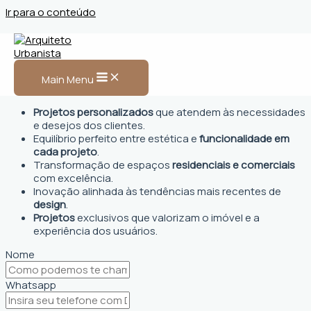
Ir para o conteúdo
Arquiteto Urbanista em
Beberibe, CE
Main Menu
Projetos personalizados
que atendem às necessidades
e desejos dos clientes.
Equilíbrio perfeito entre estética e
funcionalidade em
cada projeto
.
Transformação de espaços
residenciais e comerciais
com excelência.
Inovação alinhada às tendências mais recentes de
design
.
Projetos
exclusivos que valorizam o imóvel e a
experiência dos usuários.
Nome
Whatsapp