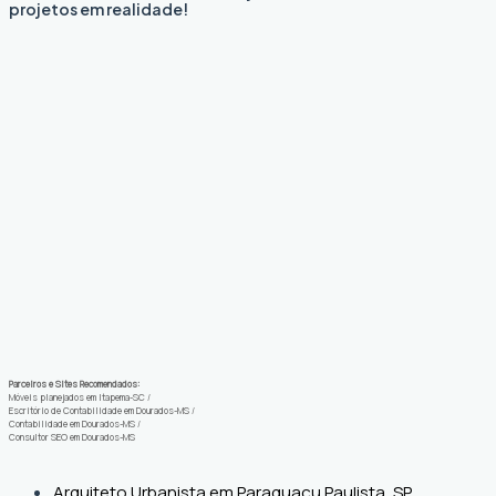
projetos em realidade!
Parceiros e Sites Recomendados:
Móveis planejados em Itapema-SC
/
Escritório de Contabilidade em Dourados-MS
/
Contabilidade em Dourados-MS
/
Consultor SEO em Dourados-MS
Arquiteto Urbanista em Paraguaçu Paulista, SP