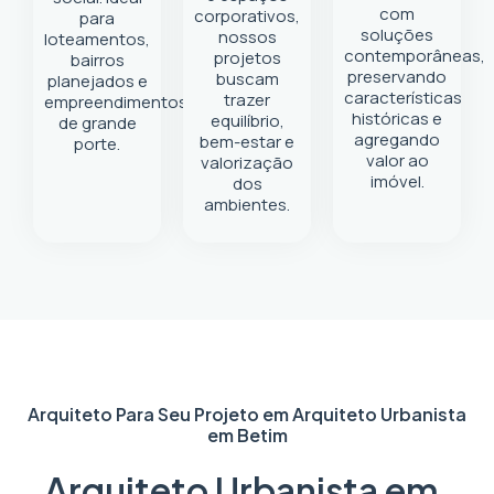
com
corporativos,
para
soluções
nossos
loteamentos,
contemporâneas,
projetos
bairros
preservando
buscam
planejados e
características
trazer
empreendimentos
históricas e
equilíbrio,
de grande
agregando
bem-estar e
porte.
valor ao
valorização
imóvel.
dos
ambientes.
Arquiteto Para Seu Projeto em
Arquiteto Urbanista
em Betim
Arquiteto Urbanista em