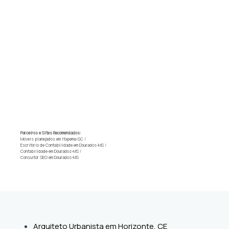
Parceiros e Sites Recomendados:
Móveis planejados em Itapema-SC
/
Escritório de Contabilidade em Dourados-MS
/
Contabilidade em Dourados-MS
/
Consultor SEO em Dourados-MS
Arquiteto Urbanista em Horizonte, CE