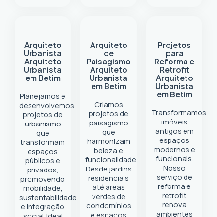
Arquiteto
Arquiteto
Projetos
Urbanista
de
para
Arquiteto
Paisagismo
Reforma e
Urbanista
Arquiteto
Retrofit
em Betim
Urbanista
Arquiteto
em Betim
Urbanista
em Betim
Planejamos e
Criamos
desenvolvemos
Transformamos
projetos de
projetos de
imóveis
paisagismo
urbanismo
antigos em
que
que
espaços
harmonizam
transformam
modernos e
beleza e
espaços
funcionais.
funcionalidade.
públicos e
Nosso
Desde jardins
privados,
serviço de
residenciais
promovendo
reforma e
até áreas
mobilidade,
retrofit
verdes de
sustentabilidade
renova
condomínios
e integração
ambientes
e espaços
social. Ideal