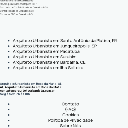
Parceiros e Sites Recomendados:
Móveis planejados em Itapema-SC
/
Escritório de Contabilidade em Dourados-MS
/
Contabilidade em Dourados-MS
/
Consultor SEO em Dourados-MS
Arquiteto Urbanista em Santo Antônio da Platina, PR
Arquiteto Urbanista em Junqueirópolis, SP
Arquiteto Urbanista em Pacatuba
Arquiteto Urbanista em Surubim
Arquiteto Urbanista em Barbalha, CE
Arquiteto Urbanista em Ilha Solteira
Arquiteto Urbanista em Boca da Mata, AL
AL
,
Arquiteto Urbanista em Boca da Mata
contato@arquitetourbanista.com.br
Seg à Sex: 7h às 18h
Contato
(FAQ)
Cookies
Política de Privacidade
Sobre Nós