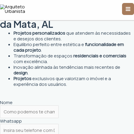
Ir
Ma
para
Arquiteto Urbanista em Boca
o
Me
conteúdo
da Mata, AL
Projetos personalizados
que atendem às necessidades
e desejos dos clientes.
Equilíbrio perfeito entre estética e
funcionalidade em
cada projeto
.
Transformação de espaços
residenciais e comerciais
com excelência.
Inovação alinhada às tendências mais recentes de
design
.
Projetos
exclusivos que valorizam o imóvel e a
experiência dos usuários.
Nome
Whatsapp