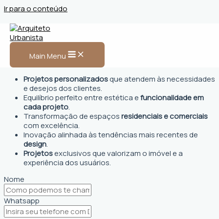
Ir para o conteúdo
Arquiteto Urbanista em
Bom Despacho, MG
Main Menu
Projetos personalizados
que atendem às necessidades
e desejos dos clientes.
Equilíbrio perfeito entre estética e
funcionalidade em
cada projeto
.
Transformação de espaços
residenciais e comerciais
com excelência.
Inovação alinhada às tendências mais recentes de
design
.
Projetos
exclusivos que valorizam o imóvel e a
experiência dos usuários.
Nome
Whatsapp