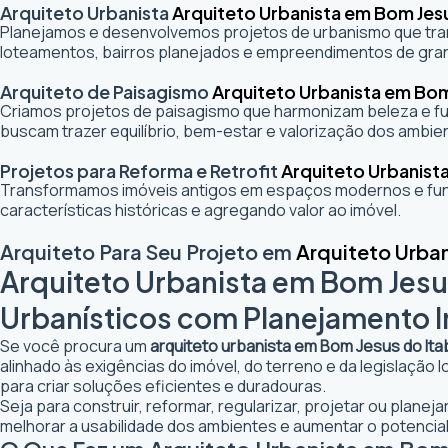
Arquiteto Urbanista
Arquiteto Urbanista em Bom Jes
Planejamos e desenvolvemos projetos de urbanismo que trans
loteamentos, bairros planejados e empreendimentos de gra
Arquiteto de Paisagismo
Arquiteto Urbanista em Bo
Criamos projetos de paisagismo que harmonizam beleza e fun
buscam trazer equilíbrio, bem-estar e valorização dos ambie
Projetos para Reforma e Retrofit
Arquiteto Urbanist
Transformamos imóveis antigos em espaços modernos e func
características históricas e agregando valor ao imóvel.
Arquiteto Para Seu Projeto em
Arquiteto Urba
Arquiteto Urbanista em Bom Jesus
Urbanísticos com Planejamento I
Se você procura um
arquiteto urbanista em Bom Jesus do It
alinhado às exigências do imóvel, do terreno e da legislação
para criar soluções eficientes e duradouras.
Seja para construir, reformar, regularizar, projetar ou plane
melhorar a usabilidade dos ambientes e aumentar o potencial