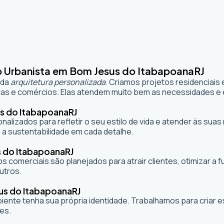
o Urbanista em Bom Jesus do Itabapoana
RJ
 da
arquitetura personalizada
. Criamos projetos residenciais
as e comércios. Elas atendem muito bem as necessidades e e
us do Itabapoana
RJ
onalizados para refletir o seu estilo de vida e atender às s
 a sustentabilidade em cada detalhe.
s do Itabapoana
RJ
s comerciais são planejados para atrair clientes, otimizar a 
utros.
us do Itabapoana
RJ
mbiente tenha sua própria identidade. Trabalhamos para criar
es.