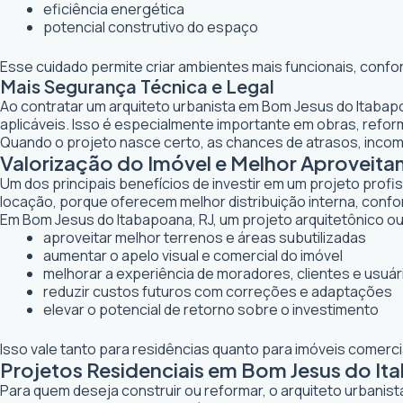
eficiência energética
potencial construtivo do espaço
Esse cuidado permite criar ambientes mais funcionais, confo
Mais Segurança Técnica e Legal
Ao contratar um arquiteto urbanista em Bom Jesus do Itabap
aplicáveis. Isso é especialmente importante em obras, ref
Quando o projeto nasce certo, as chances de atrasos, inco
Valorização do Imóvel e Melhor Aproveit
Um dos principais benefícios de investir em um projeto profi
locação, porque oferecem melhor distribuição interna, confor
Em Bom Jesus do Itabapoana, RJ, um projeto arquitetônico ou 
aproveitar melhor terrenos e áreas subutilizadas
aumentar o apelo visual e comercial do imóvel
melhorar a experiência de moradores, clientes e usuár
reduzir custos futuros com correções e adaptações
elevar o potencial de retorno sobre o investimento
Isso vale tanto para residências quanto para imóveis comerc
Projetos Residenciais em Bom Jesus do It
Para quem deseja construir ou reformar, o arquiteto urbanis