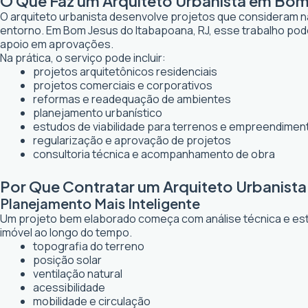
O Que Faz um Arquiteto Urbanista em Bom
O arquiteto urbanista desenvolve projetos que consideram n
entorno. Em Bom Jesus do Itabapoana, RJ, esse trabalho pode
apoio em aprovações.
Na prática, o serviço pode incluir:
projetos arquitetônicos residenciais
projetos comerciais e corporativos
reformas e readequação de ambientes
planejamento urbanístico
estudos de viabilidade para terrenos e empreendimen
regularização e aprovação de projetos
consultoria técnica e acompanhamento de obra
Por Que Contratar um Arquiteto Urbanist
Planejamento Mais Inteligente
Um projeto bem elaborado começa com análise técnica e estr
imóvel ao longo do tempo.
topografia do terreno
posição solar
ventilação natural
acessibilidade
mobilidade e circulação